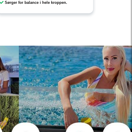
Sørger for balance i hele kroppen.
Stilfuld 