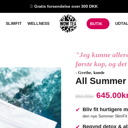
Gratis forsendelse over 300 DKK
SLIMFIT
WELLNESS
UDTA
BUTIK
"Jeg kunne allere
første kop, og det
- Grethe, kunde
All Summer
645.00
kr
860.00
kr.
Bliv fit hurtigere 
den nye Sommer SlimFit 
Begynd detox & al