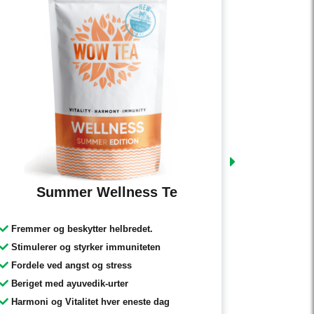
Summer Wellness Te
Infu
Fremmer og beskytter helbredet.
Den beds
Stimulerer og styrker immuniteten
Genanven
Fordele ved angst og stress
Fremrage
Beriget med ayuvedik-urter
Nem at 
Harmoni og Vitalitet hver eneste dag
Materiale