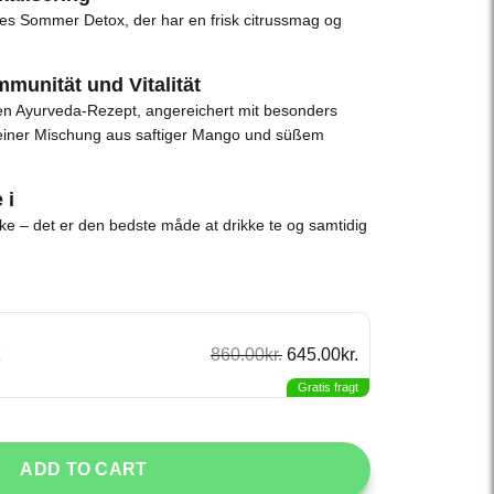
res Sommer Detox, der har en frisk citrussmag og
mmunität und Vitalität
n Ayurveda-Rezept, angereichert mit besonders
einer Mischung aus saftiger Mango und süßem
 i
ske – det er den bedste måde at drikke te og samtidig
860.00
kr.
645.00
kr.
Gratis fragt
ADD TO CART