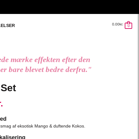
0.00
kr.
LELSER
0
de mærke effekten efter den
 er bare blevet bedre derfra."
 Set
.
med
smag af eksotisk Mango & duftende Kokos.
kalisering