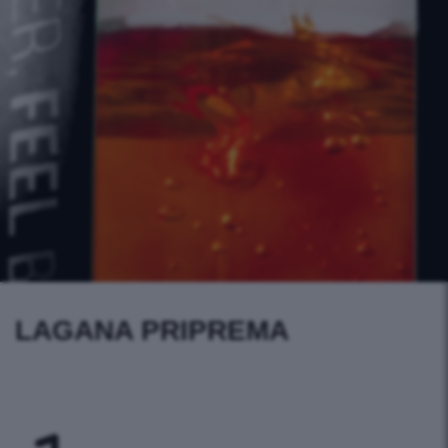
LAGANA PRIPREMA