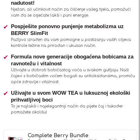
nadutost!
Nježan, ali učinkovit način za čišćenje vašeg tijela, pomažući
vam da se osjećate lakši i puni energije.
Pospješite ponovno punjenje metabolizma uz
BERRY SlimFit
Pažljivo izrađen da vam pomogne u postizanju vaših ciljeva
kontrole težine na prirodan i ukusan način.
Formula nove generacije obogaćena bobicama za
ravnotežu i vitalnost
Uživajte u dobroti bobičastog voća u svakom gutljaju. Naši
čajevi s bobičastim voćem bogati su antioksidansima, promiču
opće zdravlje i vitalnost.
Uživajte u svom WOW TEA u luksuznoj ekološki
prihvatljivoj boci
To je najlakši i najelegantniji način da pijete čaj i također
pomažete okolišu!
Complete Berry Bundle