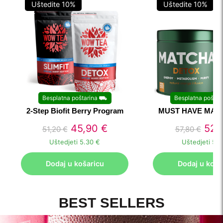
Uštedite
10
%
Uštedite
10
%
Besplatna poštarina
⛟
Besplatna poštar
2-Step Biofit Berry Program
MUST HAVE MAT
45,90
€
52,
51,20
€
57,80
€
Uštedjeti
5.30 €
Uštedjeti
5.7
Dodaj u košaricu
Dodaj u koša
BEST SELLERS