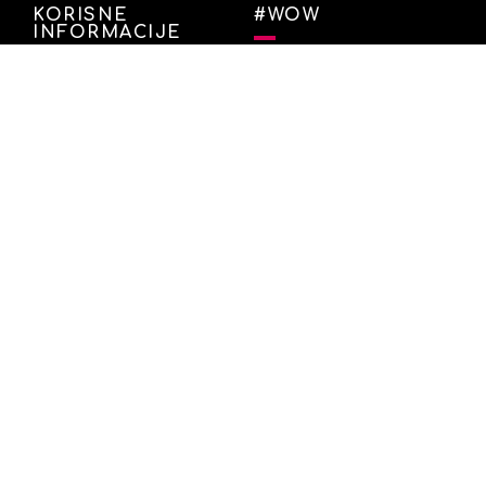
KORISNE
#WOW
INFORMACIJE
Facebook
Povjerljivi i osobni podaci
Instagram
Uvjeti
Informacije o otpremi
Informacije o plaćanju
Politika povrata
Pitanja
O WOW ČAJU
WOW TEA – čaj i wellness trgovina iz 2015. godine
posvećena prodaji organskih čajeva i superhrane.