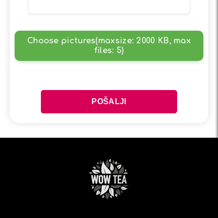
Choose pictures(maxsize: 2000 KB, max
files: 5)