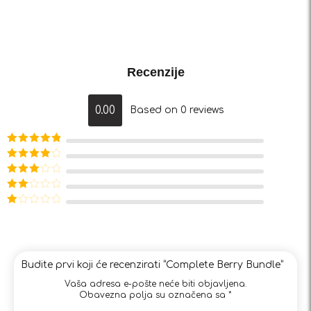
Recenzije
0.00
Based on 0 reviews
Ocjenjeno
5
od 5
Ocjenjeno
4
od 5
Ocjenjeno
3
od 5
Ocjenjeno
2
od
Ocjenjeno
5
1
od
5
Budite prvi koji će recenzirati “Complete Berry Bundle”
Vaša adresa e-pošte neće biti objavljena.
Obavezna polja su označena sa
*