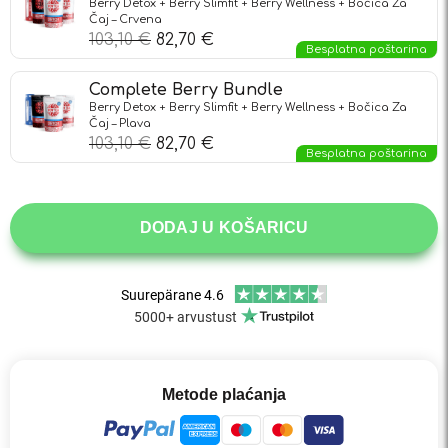
Berry Detox + Berry Slimfit + Berry Wellness + Bočica Za
Čaj – Crvena
103,10
€
82,70
€
Besplatna poštarina
Complete Berry Bundle
Berry Detox + Berry Slimfit + Berry Wellness + Bočica Za
Čaj – Plava
103,10
€
82,70
€
Besplatna poštarina
DODAJ U KOŠARICU
Metode plaćanja