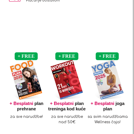
Plaćanje dostavom
+ Besplatni
plan
+ Besplatni
plan
+ Besplatni
joga
prehrane
treninga kod kuće
plan
za sve narudžbe!
za sve narudžbe
sa svim narudžbama
nad 50€
Wellness čaja!