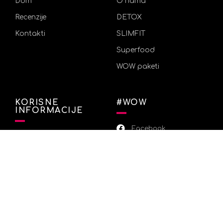
Dom
O nama
Recenzije
DETOX
Kontakti
SLIMFIT
Superfood
WOW paketi
KORISNE
#WOW
INFORMACIJE
Facebook
Povjerljivi i osobni podaci
Instagram
Uvjeti
Informacije o otpremi
Informacije o plaćanju
Politika povrata
Pitanja