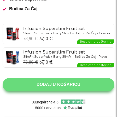
Bočica Za Čaj
Infusion Superslim Fruit set
SlimFit Superfruit + Berry Slimfit + Bočica Za Čaj – Crvena
78,80
€
67,10
€
Besplatna poštarina
Infusion Superslim Fruit set
SlimFit Superfruit + Berry Slimfit + Bočica Za Čaj – Plava
78,80
€
67,10
€
Besplatna poštarina
DODAJ U KOŠARICU