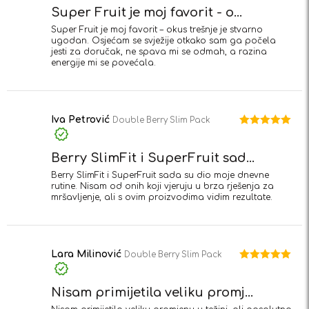
Super Fruit je moj favorit - o...
Super Fruit je moj favorit – okus trešnje je stvarno
ugodan. Osjećam se svježije otkako sam ga počela
jesti za doručak, ne spava mi se odmah, a razina
energije mi se povećala.
Iva Petrović
Double Berry Slim Pack
Ocjenjeno
5
od 5
Berry SlimFit i SuperFruit sad...
Berry SlimFit i SuperFruit sada su dio moje dnevne
rutine. Nisam od onih koji vjeruju u brza rješenja za
mršavljenje, ali s ovim proizvodima vidim rezultate.
Lara Milinović
Double Berry Slim Pack
Ocjenjeno
5
od 5
Nisam primijetila veliku promj...