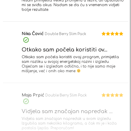
Nisam primijetila veliku promjenu u težini, ali apsolutno
mi se sviđa okus. Nadam se da ću s vremenom vidjeti
bolje rezultate.
Nika Čović
Double Berry Slim Pack
Ocjenjeno
5
od 5
Otkako sam počela koristiti ov...
Otkako sam počela koristiti ovaj program, primijetila
sam razliku u svojoj energetskoj razini i izgledu.
Osjećam se i izgledam odlično, i to nije samo moje
mišljenje, već i onih oko mene
Maja Prpić
Double Berry Slim Pack
Ocjenjeno
5
od 5
Vidjela sam značajan napredak ...
Vidjela sam značajan napredak u svom izgledu.
Izgubila sam nekoliko kilograma, a čak mi je i koža
postala ljepša. Preporučam!