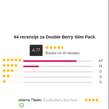
64 recenzije za
Double Berry Slim Pack
4.77
Ocjenjeno
Based on 61 reviews
4.77
od 5
47
Ocjenjeno
5
14
od 5
Ocjenjeno
0
4
od 5
Ocjenjeno
0
3
od 5
Ocjenjeno
0
2
od
Ocjenjeno
5
1
od
5
Jelena Tkalec
Double Berry Slim Pack
Ocjenjeno
4
od 5