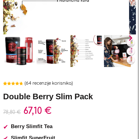
(
64
recenzije korisnika)
Korisnička
61
ocjena:
4.77
Double Berry Slim Pack
od ukupno 5
(
korisnika)
67,10
€
78,80
€
Berry Slimfit Tea
Slimfit SuperFruit