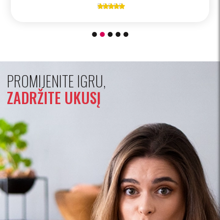





PROMIJENITE IGRU,
ZADRŽITE UKUSĮ