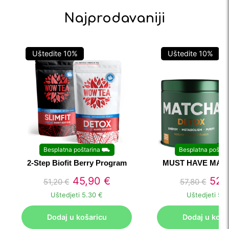
Najprodavaniji
Uštedite
10
%
Uštedite
10
%
Besplatna poštarina
⛟
Besplatna poštar
2-Step Biofit Berry Program
MUST HAVE MAT
45,90
€
52,
51,20
€
57,80
€
Uštedjeti
5.30 €
Uštedjeti
5.7
Dodaj u košaricu
Dodaj u koša