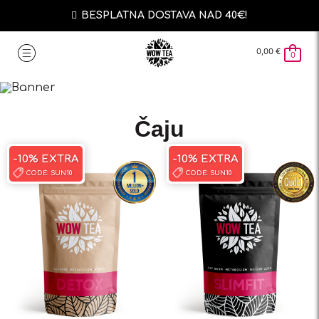
BESPLATNA DOSTAVA NAD 40€!
0,00
€
0
Čaju
-10% EXTRA
-10% EXTRA
CODE:
SUN10
CODE:
SUN10