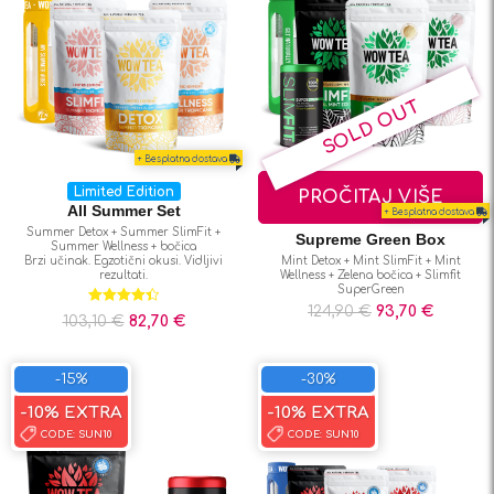
+ Besplatna dostava
Limited Edition
PROČITAJ VIŠE
All Summer Set
+ Besplatna dostava
Summer Detox + Summer SlimFit +
Supreme Green Box
Summer Wellness + bočica
Brzi učinak. Egzotični okusi. Vidljivi
Mint Detox + Mint SlimFit + Mint
rezultati.
Wellness + Zelena bočica + Slimfit
SuperGreen
124,90
€
93,70
€
Ocjenjeno
103,10
€
82,70
€
4.45
od 5
-15%
-30%
-10% EXTRA
-10% EXTRA
CODE:
SUN10
CODE:
SUN10