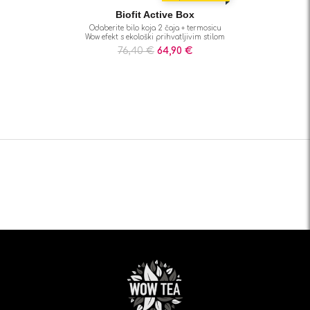
Biofit Active Box
Odaberite bilo koja 2 čaja + termosicu
Wow efekt s ekološki prihvatljivim stilom
76,40
€
64,90
€