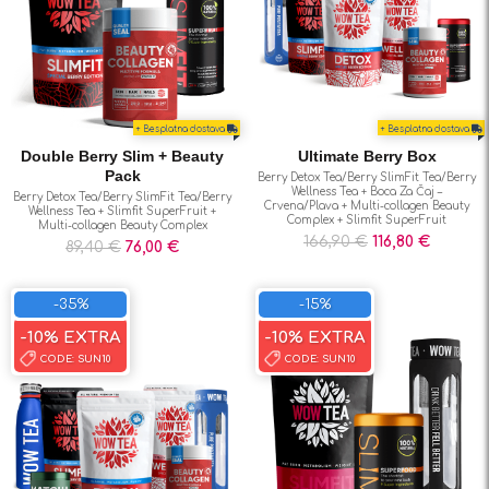
+ Besplatna dostava
+ Besplatna dostava
Double Berry Slim + Beauty
Ultimate Berry Box
Pack
Berry Detox Tea/Berry SlimFit Tea/Berry
Wellness Tea + Boca Za Čaj –
Berry Detox Tea/Berry SlimFit Tea/Berry
Crvena/Plava + Multi-collagen Beauty
Wellness Tea + Slimfit SuperFruit +
Complex + Slimfit SuperFruit
Multi-collagen Beauty Complex
166,90
€
116,80
€
89,40
€
76,00
€
-35%
-15%
-10% EXTRA
-10% EXTRA
CODE:
SUN10
CODE:
SUN10