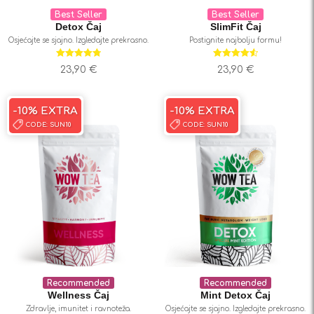
Best Seller
Best Seller
Detox Čaj
SlimFit Čaj
Osjećajte se sjajno. Izgledajte prekrasno.
Postignite najbolju formu!
Ocjenjeno
Ocjenjeno
23,90
€
23,90
€
4.80
od 5
4.59
od 5
-10% EXTRA
-10% EXTRA
CODE:
SUN10
CODE:
SUN10
Recommended
Recommended
Wellness Čaj
Mint Detox Čaj
Zdravlje, imunitet i ravnoteža.
Osjećajte se sjajno. Izgledajte prekrasno.