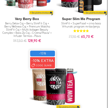
+ Besplatna dostava
+ Besplatna dostava
Very Berry Box
Super Slim Me Program
Berry Detox Čaj + Berry SlimFit Čaj +
SlimFit + SuperFood + crna boca
Berry Wellness Čaj + Premium Matcha
Vrhunski program mršavljenja.
SlimFit Čaj + Multi-kolagen Beauty
Complex + Boca Za Čaj – Crvena/Plava/ +
Ocjenjeno
Infuzer Termos – Plava
77,10
€
65,70
€
4.88
od 5
197,50
€
128,90
€
-15%
-10% EXTRA
CODE:
SUN10
+ Besplatna dostava