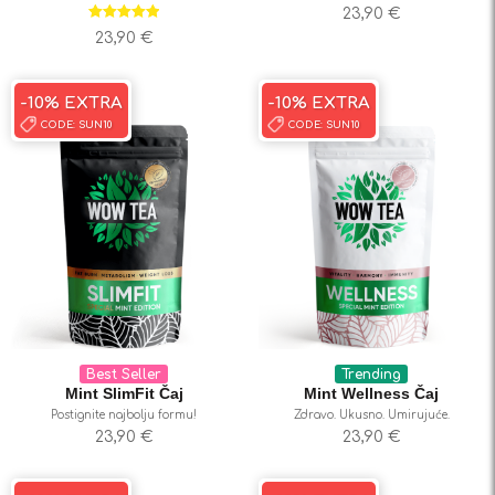
23,90
€
Ocjenjeno
23,90
€
5.00
od 5
-10% EXTRA
-10% EXTRA
CODE:
SUN10
CODE:
SUN10
Best Seller
Trending
Mint SlimFit Čaj
Mint Wellness Čaj
Postignite najbolju formu!
Zdravo. Ukusno. Umirujuće.
23,90
€
23,90
€