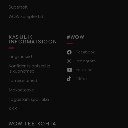
Supertoit
WOW komplektid
KASULIK
#WOW
INFORMATSIOON
Facebook
Tingimused
Instagram
Konfidentsiaalsed ja
Youtube
isikuandmed
TikTok
Tarneandmed
Makseteave
Tagastamispoliitika
KKK
WOW TEE KOHTA