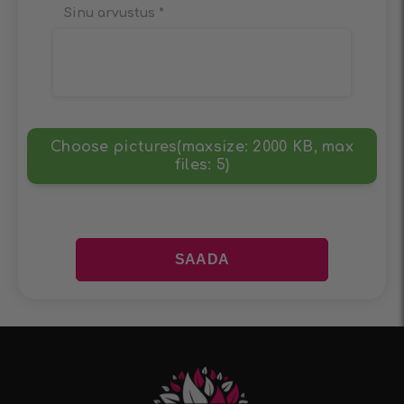
Sinu arvustus
*
Choose pictures(maxsize: 2000 KB, max
files: 5)