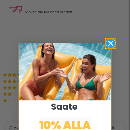
Maksa siis, kui näed toodet!
Arvustused
0.00
Based on 0 reviews
Hinnanguga
5
/ 5
Hinnanguga
4
/ 5
Hinnanguga
3
/ 5
Hinnanguga
Saate ​
2
/ 5
Hinnanguga
1
/
5
10% ALLA​
Ole esimene, kes hindab toodet “15 retsepti – digital