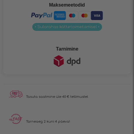
Maksemeetodid
• Sularahas kättetoimetamisel •
Tarnimine
Tasuta saatmine üle 40 € tellimustel
Tarneaeg 2 kuni 4 päeva!