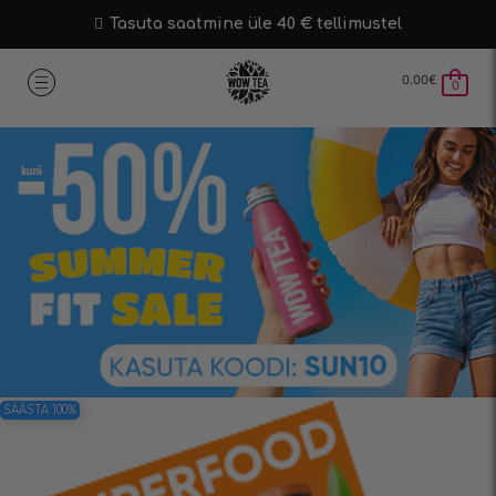
Tasuta saatmine üle 40 € tellimustel
0.00
€
0
SÄÄSTA 100%