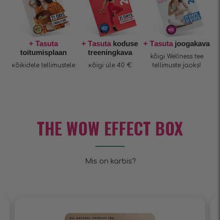
+ Tasuta
+ Тasuta
koduse
+ Тasuta
joogakava
toitumisplaan
treeningkava
kõigi Wellness tee
кõikidele tellimustele
кõigi üle 40 €
tellimuste jaoks!
THE WOW EFFECT BOX
Mis on karbis?