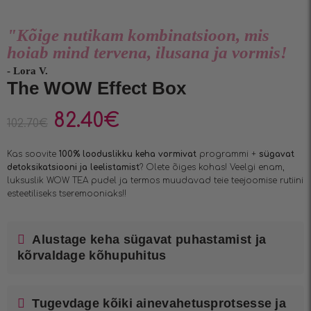
"Kõige nutikam kombinatsioon, mis
hoiab mind tervena, ilusana ja vormis!
- Lora V.
The WOW Effect Box
82.40
€
102.70
€
Kas soovite
100% looduslikku keha vormivat
programmi +
sügavat
detoksikatsiooni ja leelistamist
? Olete õiges kohas! Veelgi enam,
luksuslik WOW TEA pudel ja termos muudavad teie teejoomise rutiini
esteetiliseks tseremooniaks!!
Alustage keha sügavat puhastamist ja
kõrvaldage kõhupuhitus
Tugevdage kõiki ainevahetusprotsesse ja