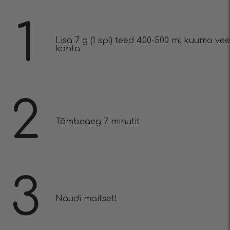
1
Lisa 7 g (1 spl) teed 400-500 ml kuuma vee
kohta
2
Tõmbeaeg 7 minutit
3
Naudi maitset!