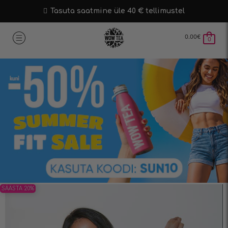
Tasuta saatmine üle 40 € tellimustel
0.00
€
0
SÄÄSTA 20%