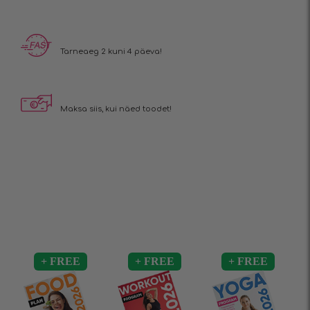
Tarneaeg 2 kuni 4 päeva!
Maksa siis, kui näed toodet!