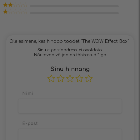
4
/ 5
Hinnanguga
3
/ 5
Hinnanguga
2
/ 5
Hinnanguga
1
/
5
Ole esimene, kes hindab toodet “The WOW Effect Box”
Sinu e-postiaadressi ei avaldata.
Nõutavad väljad on tähistatud
*
-ga
Sinu hinnang
Nimi
E-post