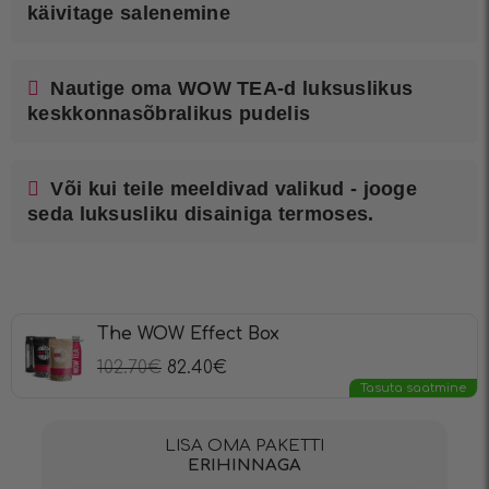
käivitage salenemine
Nautige oma WOW TEA-d luksuslikus
keskkonnasõbralikus pudelis
Või kui teile meeldivad valikud - jooge
seda luksusliku disainiga termoses.
The WOW Effect Box
102.70
€
82.40
€
Tasuta saatmine