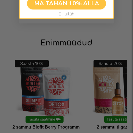
MA TAHAN 10% ALLA
Ei, aitäh
Enimmüüdud
Säästa
10
%
Säästa
20
%
Tasuta saatmine
⛟
Tasuta saatmin
2 sammu Biofit Berry Programm
2 sammu tilgadp