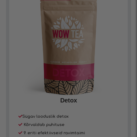
Detox
Sügav looduslik detox
Kõrvaldab puhituse
9. eriti efektiivseid ravimtaimi