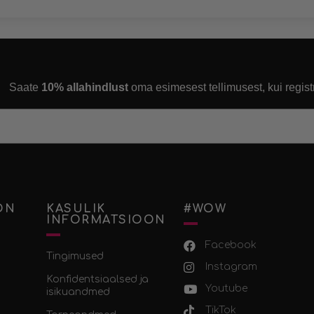
Saate
10% allahindlust
oma esimesest tellimusest, kui regist
ON
KASULIK
#WOW
INFORMATSIOON
Facebook
Tingimused
Instagram
Konfidentsiaalsed ja
Youtube
isikuandmed
TikTok