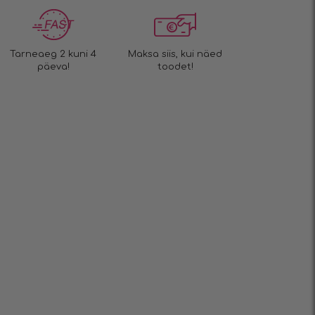
Tarneaeg 2 kuni 4
Maksa siis, kui näed
päeva!
toodet!