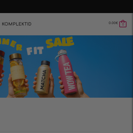
0.00
€
KOMPLEKTID
0