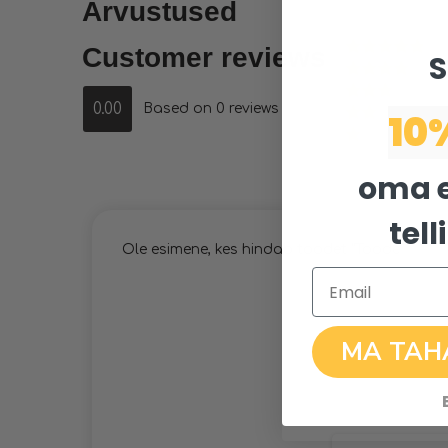
Arvustused
Customer reviews
S
Hinnanguga
5
/ 5
Hinnanguga
4
/ 5
0.00
Based on 0 reviews
Hinnanguga
10
3
/ 5
Hinnanguga
2
/ 5
Hinnanguga
1
/
oma 
5
tel
Ole esimene, kes hindab toodet “Toode”
Email
MA TAH
Nimi