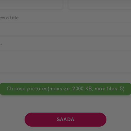
ew a title
s
*
Choose pictures(maxsize: 2000 KB, max files: 5)