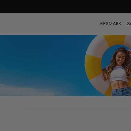
EESMÄRK
S