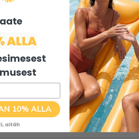
aate ​
% ALLA
esimesest
limusest
Sinu e-postiaadressi ei avaldata.
Nõutavad väljad on tähistatud
*
-ga
Sinu hinnang
AN 10% ALLA
Ei, aitäh
E-post