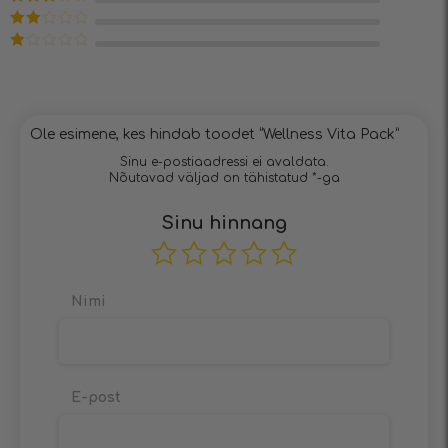
4
/ 5
Hinnanguga
3
/ 5
Hinnanguga
2
/ 5
Hinnanguga
1
/
5
Ole esimene, kes hindab toodet “Wellness Vita Pack”
Sinu e-postiaadressi ei avaldata.
Nõutavad väljad on tähistatud
*
-ga
Sinu hinnang
Nimi
E-post