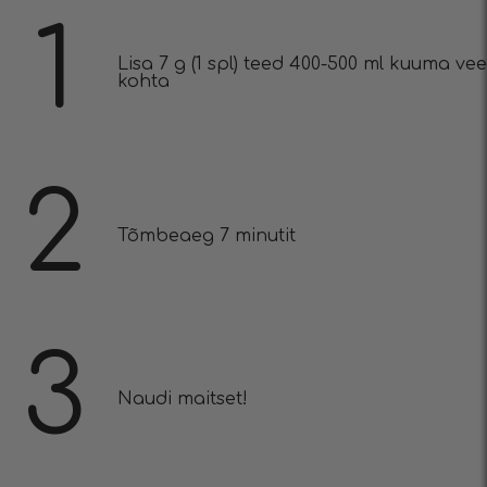
1
Lisa 7 g (1 spl) teed 400-500 ml kuuma vee
kohta
2
Tõmbeaeg 7 minutit
3
Naudi maitset!