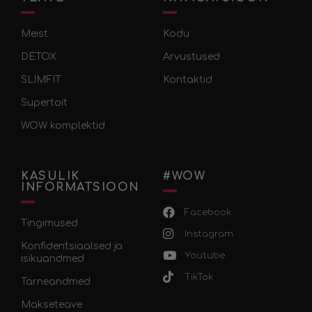
Meist
Kodu
DETOX
Arvustused
SLIMFIT
Kontaktid
Supertoit
WOW komplektid
KASULIK
#WOW
INFORMATSIOON
Facebook
Tingimused
Instagram
Konfidentsiaalsed ja
Youtube
isikuandmed
TikTok
Tarneandmed
Makseteave