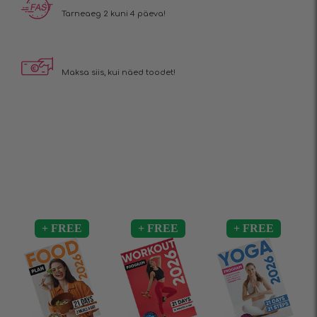
Tarneaeg 2 kuni 4 päeva!
Maksa siis, kui näed toodet!