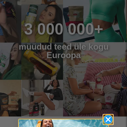
3 000 000+
müüdud teed üle kogu
Euroopa