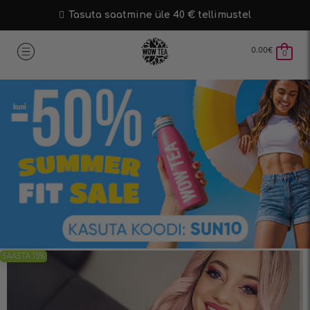
Tasuta saatmine üle 40 € tellimustel
0.00
€
0
SÄÄSTA 15%