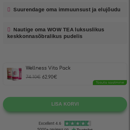
Suurendage oma immuunsust ja elujõudu
Nautige oma WOW TEA luksuslikus
keskkonnasõbralikus pudelis
Wellness Vita Pack
74.10
€
62.90
€
Tasuta saatmine
LISA KORVI