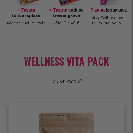
+ Tasuta
+ Тasuta
koduse
+ Тasuta
joogakava
toitumisplaan
treeningkava
kõigi Wellness tee
кõikidele tellimustele
кõigi üle 40 €
tellimuste jaoks!
WELLNESS VITA PACK
Mis on karbis?