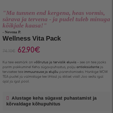
"Ma tunnen end kergena, heas vormis,
särava ja tervena - ja pudel tuleb minuga
kõikjale kaasa!"
- Nevena P.
Wellness Vita Pack
62.90
€
74.10
€
Kui teie eesmärk on
võõrutus ja tervislik eluviis
– see on teie jaoks
parim pakkumine! Keha sügavpuhastus, palju
antioksüdante
ja
tervisetee teie
immuunsuse ja elujõu
parendamiseks. Hankige WOW
TEA pudel ja valmistage tee lihtsal ja stiilsel viisil! Joo seda igal
ajal ja igal pool.
Alustage keha sügavat puhastamist ja
kõrvaldage kõhupuhitus