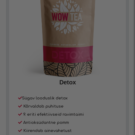
Detox
Sügav looduslik detox
Kõrvaldab puhituse
9. eriti efektiivseid ravimtaimi
Antioksüdantne pomm
Kiirendab ainevahetust