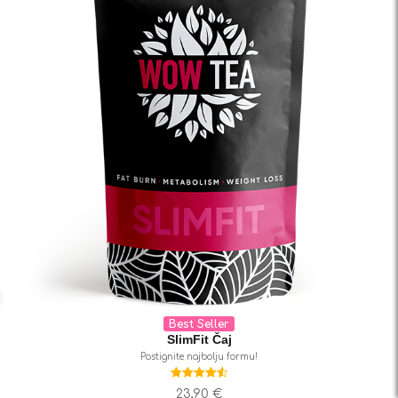
Best Seller
SlimFit Čaj
Postignite najbolju formu!
Ocjenjeno
23,90
€