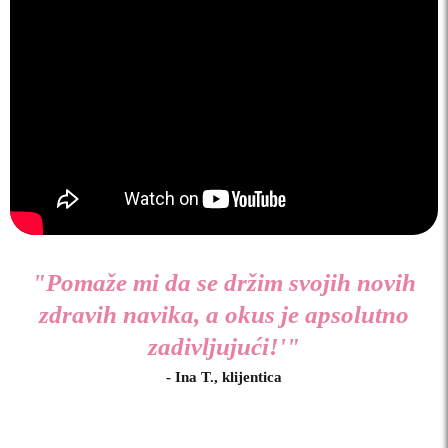
"Pomaže mi da se držim svojih novih
zdravih navika, a okus je apsolutno
zadivljujući!'"
- Ina T., klijentica