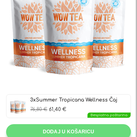
3xSummer Tropicana Wellness Čaj
76,80
€
61,40
€
Besplatna poštarina
DODAJ U KOŠARICU