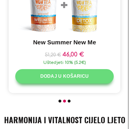
Love Your Summer Body
65,80
€
77,50
€
Uštedjeti 15% (11.7€)
DODAJ U KOŠARICU
HARMONIJA I VITALNOST CIJELO LJETO