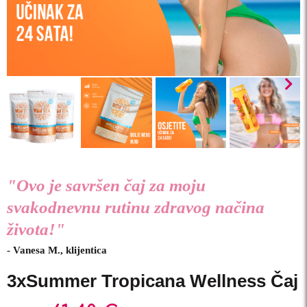
"Ovo je savršen čaj za moju
svakodnevnu rutinu zdravog načina
života!"
- Vanesa M., klijentica
3xSummer Tropicana Wellness Čaj