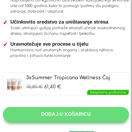
Napravljeno od egzotičnih ayurvedskih sastojaka koji se koriste
više od 5000 godina kako bi pomogli ljudima da postignu
zdravlje, dobrobit i vitalnost.
Učinkovito sredstvo za uništavanje stresa
Svaki umirujući gutljaj pomaže smanjiti učinak svakodnevnog
stresa, smanjujući živčanu napetost i tjeskobu.
Uravnotežuje sve procese u tijelu
Harmonizira rad unutarnjih organa i olakšava njihovo
pravilno i zdravo funkcioniranje.
3xSummer Tropicana Wellness Čaj
76,80
€
61,40
€
Besplatna poštarina
DODAJ U KOŠARICU