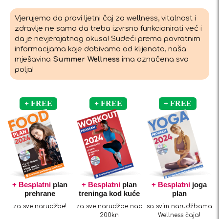
Vjerujemo da pravi ljetni čaj za wellness, vitalnost i
zdravlje ne samo da treba izvrsno funkcionirati već i
da je nevjerojatnog okusa! Sudeći prema povratnim
informacijama koje dobivamo od klijenata, naša
mješavina
Summer Wellness
ima označena sva
polja!
+ Besplatni
plan
+ Besplatni
plan
+ Besplatni
joga
prehrane
treninga kod kuće
plan
za sve narudžbe!
za sve narudžbe nad
sa svim narudžbama
200kn
Wellness čaja!