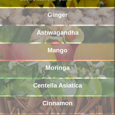
Ginger
Ashwagandha
Mango
Moringa
Centella Asiatica
Cinnamon