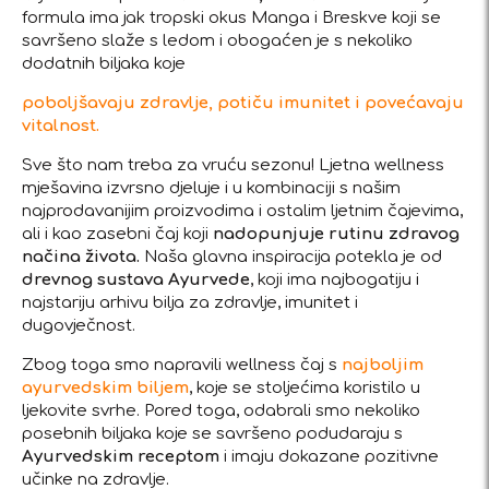
formula ima jak tropski okus Manga i Breskve koji se
savršeno slaže s ledom i obogaćen je s nekoliko
dodatnih biljaka koje
poboljšavaju zdravlje, potiču imunitet i povećavaju
vitalnost.
Sve što nam treba za vruću sezonu! Ljetna wellness
mješavina izvrsno djeluje i u kombinaciji s našim
najprodavanijim proizvodima i ostalim ljetnim čajevima,
ali i kao zasebni čaj koji
nadopunjuje rutinu zdravog
načina života.
Naša glavna inspiracija potekla je od
drevnog sustava Ayurvede
, koji ima najbogatiju i
najstariju arhivu bilja za zdravlje, imunitet i
dugovječnost.
Zbog toga smo napravili wellness čaj s
najboljim
ayurvedskim biljem
, koje se stoljećima koristilo u
ljekovite svrhe. Pored toga, odabrali smo nekoliko
posebnih biljaka koje se savršeno podudaraju s
Ayurvedskim receptom
i imaju dokazane pozitivne
učinke na zdravlje.