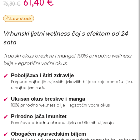
61,40
€
76,80
€
Low stock
Vrhunski ljetni wellness čaj s efektom od 24
sata
Tropski okus breskve i manga! 100% prirodno wellness
bilje + egzotični voćni okus.
Poboljšava i štiti zdravlje
Prepuno najboljih svjetskih ljekovitih biljaka koje pomažu tijelu
u najboljem radu.
Ukusan okus breskve i manga
100% prirodno wellness bilje + egzotični voćni okus.
Prirodno jača imunitet
Povećava prirodnu obranu tijela od štetnih utjecaja.
Obogaćen ayurvedskim biljem