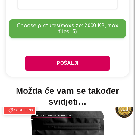
Choose pictures(maxsize: 2000 KB, max
files: 5)
Možda će vam se također
svidjeti…
-10% EXTRA
CODE:
SUN10