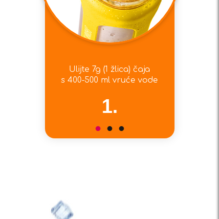
Ulijte 7g (1 žlica) čaja
s 400-500 ml vruće vode
1.