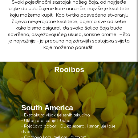
Svaki pojedinačni sastojak našeg čaja, od najrjeđe
biljke do uobičajene kore naranče, najviše je kvalitete
koju možemo kupiti. Kao tvrtka posvećena stvaranju
čajeva nevjerojatne kvalitete, dajemo sve od sebe
kako bismo osigurali da svaka šalica čaja bude
savršena, osvježavajućeg ukusa, korisne arome i – što
je najvažnije – je prepuna najzdravijih sastojaka svijeta
koje možemo ponuditi.
Rooibos
South America
• Ekstraktira višak tjelesnih tekućina
• Uklanja oticanje trbuha
• Pojačava dobar HDL kolesterol i smanjuje loše
stvari
• Održava kožu mekom i glatkom