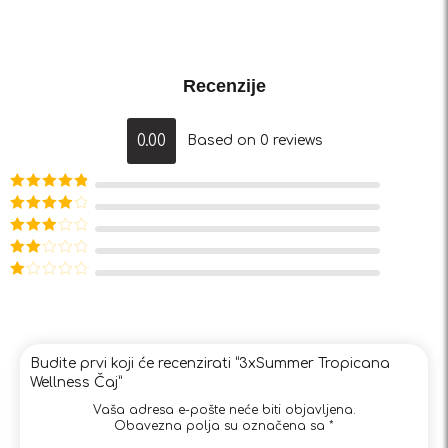
Recenzije
0.00
Based on 0 reviews
Ocjenjeno
5
od 5
Ocjenjeno
4
od 5
Ocjenjeno
3
od 5
Ocjenjeno
2
od
Ocjenjeno
5
1
od
5
Budite prvi koji će recenzirati “3xSummer Tropicana
Wellness Čaj”
Vaša adresa e-pošte neće biti objavljena.
Obavezna polja su označena sa
*