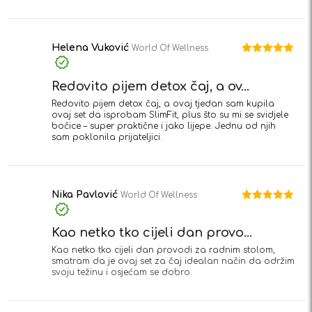
Helena Vuković
World Of Wellness
Ocjenjeno
5
od 5
Redovito pijem detox čaj, a ov...
Redovito pijem detox čaj, a ovaj tjedan sam kupila
ovaj set da isprobam SlimFit, plus što su mi se svidjele
bočice – super praktične i jako lijepe. Jednu od njih
sam poklonila prijateljici.
Nika Pavlović
World Of Wellness
Ocjenjeno
5
od 5
Kao netko tko cijeli dan provo...
Kao netko tko cijeli dan provodi za radnim stolom,
smatram da je ovaj set za čaj idealan način da održim
svoju težinu i osjećam se dobro.