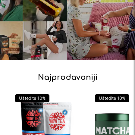
Najprodavaniji
Uštedite
10
%
Uštedite
10
%