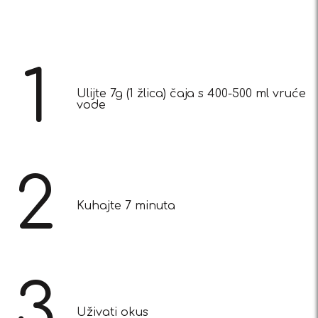
1
Ulijte 7g (1 žlica) čaja s 400-500 ml vruće
vode
2
Kuhajte 7 minuta
3
Uživati okus