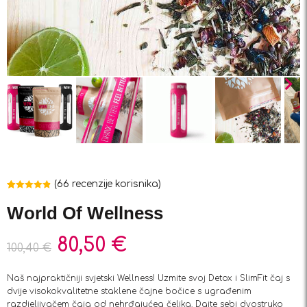
(
66
recenzije korisnika)
Korisničke
66
ocjene:
4.88
World Of Wellness
od ukupno 5
(
korisnika)
80,50
€
100,40
€
Naš najpraktičniji svjetski Wellness! Uzmite svoj Detox i SlimFit čaj s
dvije visokokvalitetne staklene čajne bočice s ugrađenim
razdjeljivačem čaja od nehrđajućeg čelika. Dajte sebi dvostruko