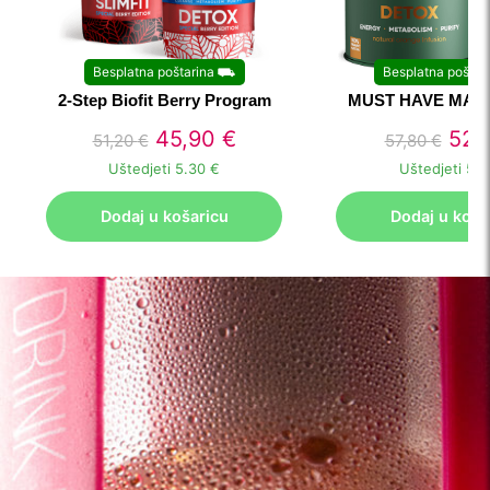
Besplatna poštarina
⛟
Besplatna poštar
2-Step Biofit Berry Program
MUST HAVE MAT
45,90
€
52,
51,20
€
57,80
€
Uštedjeti
5.30 €
Uštedjeti
5.7
Dodaj u košaricu
Dodaj u koša