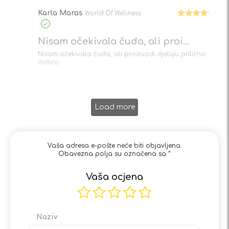
Karla Maras
World Of Wellness
Ocjenjeno
4
od 5
Nisam očekivala čuda, ali proi...
Nisam očekivala čuda, ali proizvodi djeluju prilično
dobro.
Load more
Vaša adresa e-pošte neće biti objavljena.
Obavezna polja su označena sa
*
Vaša ocjena
Naziv