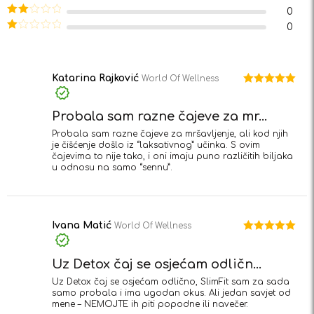
4
od 5
Ocjenjeno
0
3
od 5
Ocjenjeno
0
2
od
Ocjenjeno
5
1
od
5
Katarina Rajković
World Of Wellness
Ocjenjeno
5
od 5
Probala sam razne čajeve za mr...
Probala sam razne čajeve za mršavljenje, ali kod njih
je čišćenje došlo iz “laksativnog” učinka. S ovim
čajevima to nije tako, i oni imaju puno različitih biljaka
u odnosu na samo “sennu”.
Ivana Matić
World Of Wellness
Ocjenjeno
5
od 5
Uz Detox čaj se osjećam odličn...
Uz Detox čaj se osjećam odlično, SlimFit sam za sada
samo probala i ima ugodan okus. Ali jedan savjet od
mene – NEMOJTE ih piti popodne ili navečer.