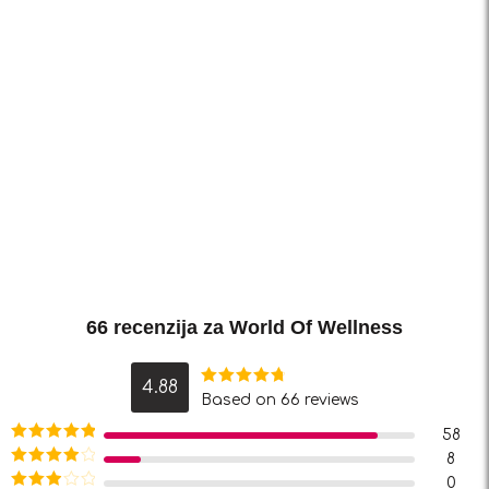
66 recenzija za
World Of Wellness
4.88
Ocjenjeno
Based on 66 reviews
4.88
od 5
58
Ocjenjeno
5
8
od 5
Ocjenjeno
0