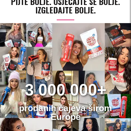
PIJTE BOLJE. OSJEĆAJTE SE BOLJE.
IZGLEDAJTE BOLJE.
3 000 000+
prodanih čajeva širom
Europe