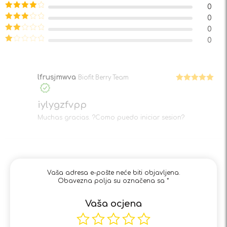
Ocjenjeno
5
0
od 5
Ocjenjeno
0
4
od 5
Ocjenjeno
0
3
od 5
Ocjenjeno
0
2
od
Ocjenjeno
5
1
od
5
lfrusjmwva
Biofit Berry Team
Ocjenjeno
5
od 5
iylygzfvpp
Muchas gracias. ?Como puedo iniciar sesion?
Vaša adresa e-pošte neće biti objavljena.
Obavezna polja su označena sa
*
Vaša ocjena