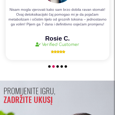
Nisam mogla vjerovati kako sam brzo dobila ravan stomak!
Ovaj detoksikacijski čaj pomogao mi je da pojačam
metabolizam i očistim tijelo od groznih toksina – jednostavno
ga volim! Pijem ga 7 dana i definitivno osjećam promjenu!
Rosie C.
Verified Customer





PROMIJENITE IGRU,
ZADRŽITE UKUSĮ