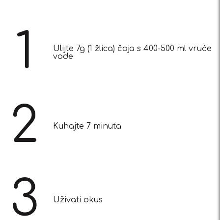
1
Ulijte 7g (1 žlica) čaja s 400-500 ml vruće
vode
2
Kuhajte 7 minuta
3
Uživati okus