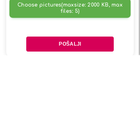
Choose pictures(maxsize: 2000 KB, max
files: 5)
* Rezultat je individualan: Uzroci prekomjerne tjelesne težine ili
pretilosti razlikuju se od osobe do osobe, bilo genetske ili od
okoline i načina života. Treba napomenuti da unos hrane,
brzina metabolizma i razina sporta i tjelesne aktivnosti