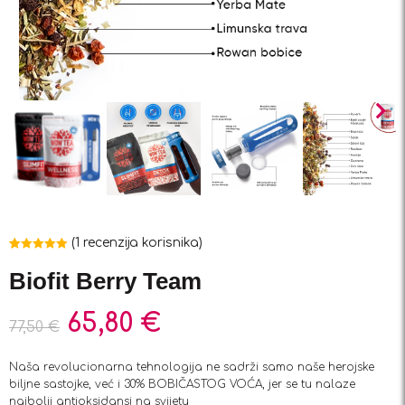
(
1
recenzija korisnika)
Korisnička
1
ocjena:
5.00
Biofit Berry Team
od ukupno 5
(
korisnika)
65,80
€
77,50
€
Naša revolucionarna tehnologija ne sadrži samo naše herojske
biljne sastojke, već i 30% BOBIČASTOG VOĆA, jer se tu nalaze
najbolji antioksidansi na svijetu