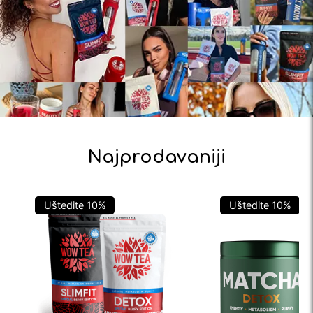
Najprodavaniji
Uštedite
10
%
Uštedite
10
%