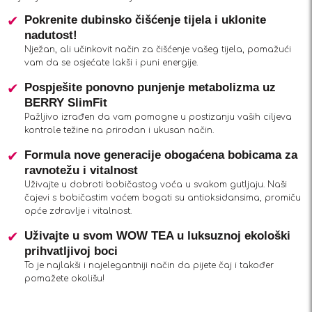
Pokrenite dubinsko čišćenje tijela i uklonite
nadutost!
Nježan, ali učinkovit način za čišćenje vašeg tijela, pomažući
vam da se osjećate lakši i puni energije.
Pospješite ponovno punjenje metabolizma uz
BERRY SlimFit
Pažljivo izrađen da vam pomogne u postizanju vaših ciljeva
kontrole težine na prirodan i ukusan način.
Formula nove generacije obogaćena bobicama za
ravnotežu i vitalnost
Uživajte u dobroti bobičastog voća u svakom gutljaju. Naši
čajevi s bobičastim voćem bogati su antioksidansima, promiču
opće zdravlje i vitalnost.
Uživajte u svom WOW TEA u luksuznoj ekološki
prihvatljivoj boci
To je najlakši i najelegantniji način da pijete čaj i također
pomažete okolišu!