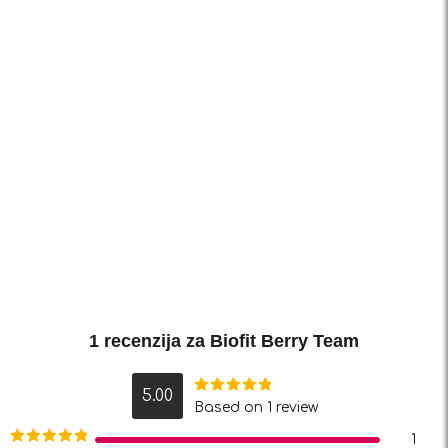
1 recenzija za
Biofit Berry Team
5.00
Ocjenjeno
Based on 1 review
5.00
od 5
1