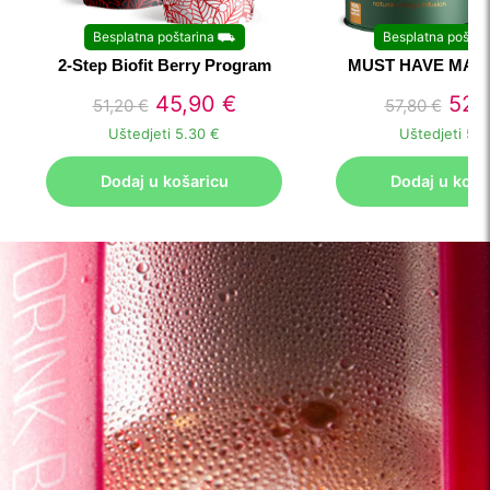
Besplatna poštarina
⛟
Besplatna poštar
2-Step Biofit Berry Program
MUST HAVE MAT
45,90
€
52,
51,20
€
57,80
€
Uštedjeti
5.30 €
Uštedjeti
5.7
Dodaj u košaricu
Dodaj u koša