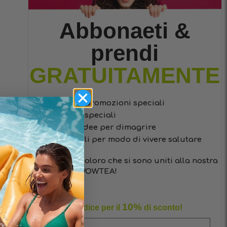
Abbonaeti &
prendi
GRATUITAMENTE
codici promozioni speciali
sconti speciali
facili idee per dimagrire
consigli per modo di vivere salutare
Solo per coloro che si sono uniti alla nostra
famiglia WOWTEA!
10%
Sfrutta il codice per il
di sconto!