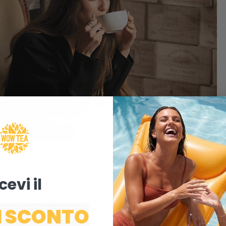
rimi giorni.
cevi il ​
a
pancia era quasi scomparso. Il mio stomaco
I SCONTO
lta dopo molto tempo. Non avevo più fame come prima.