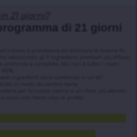
n 21 giorni?
programma di 21 giorni
ad iniziare a processare ed eliminare le tossine fin
o selezionato gli 9 ingredienti premium più efficaci
e profonda e completa. Ma non è tutto! I nostri
 100%.
sti ingredienti sono combinati in un tè?
ificato in modo da sentirsi bene
celera per bruciare calorie a un ritmo più elevato,
i si sazia con meno cibo di prima!