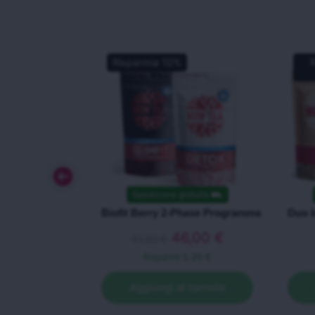
Risparmia
10
%
Spedizione gratuita
⛟
Biofit Berry 2-Phase Programma
Duo I
46,00
€
51,20
€
Risparmi
5.20 €
Aggiungi al carrello