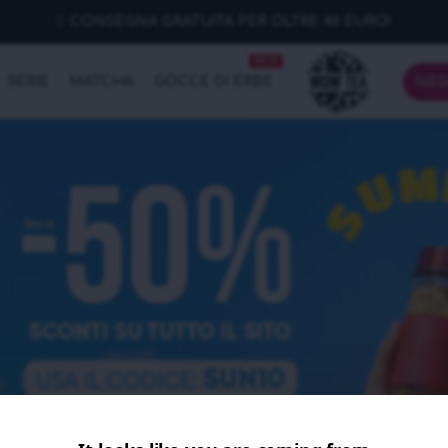
CONSEGNA GRATUITA PER OLTRE 40 EURO!
NEW
SERIE
MATCHA
GOCCE DI ERBE
NEG