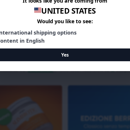
•
•
•
•
•
•
#1 per la perdita di peso natural