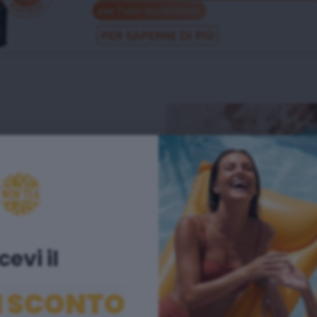
tti premium 100%
ne
il dimagrimento ed
cevi il ​
 migliori erbe
 darti i risultati
I SCONTO