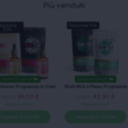
Più venduti
Risparmia
Risparmia
10
%
20
%
Spedizione gratuita
⛟
Spedizione gratuita
⛟
nfusion Programma in 2 fasi
Biofit Mint 2-Phase Programma
68,50
€
42,90
€
85,60
€
47,80
€
Risparmi
17.10 €
Risparmi
4.90 €
Aggiungi al carrello
Aggiungi al carrello