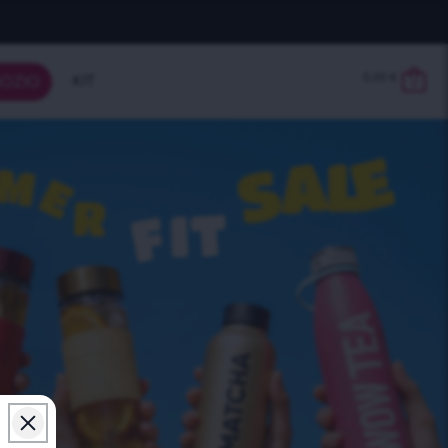
0,00
€
KIT
OZIO
0