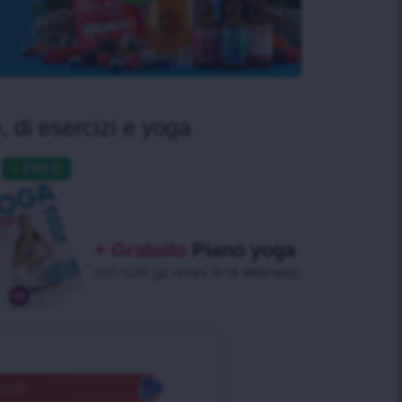
, di esercizi e yoga
+ Gratuito
Piano yoga
con tutti gli ordini di tè Wellness!