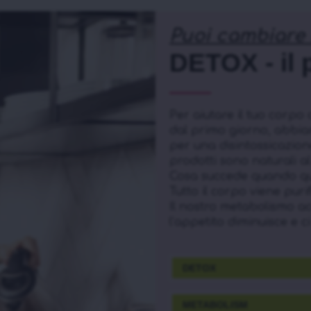
Puoi cambiare i
DETOX - il 
Per aiutare il tuo corpo 
dal primo giorno, abbiam
per una disintossicazion
prodotti sono naturali al
Cosa succede quando que
Tutto il corpo viene pur
Il nostro metabolismo ac
l’appetito diminuisce e c
DETOX
METABOLISM