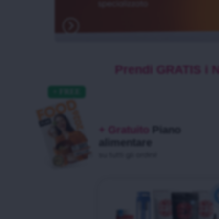
Prendi GRATIS i 
+ Gratuito
Piano
alimentare
su tutti gli ordini!