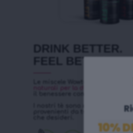
DRINK BETTER.
FEEL BETTER.
Le miscele Wowtea® sono prodo
naturali per la disintossicazio
il benessere come stile di vita.
Ri
I nostri tè sono realizzati con le
provenienti da tutto il mondo per
che desideri.
10% D