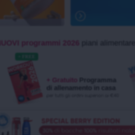
NUOVI programmi 2026
piani alimentare
+ Gratuito
Programma
di allenamento in casa
per tutti gli ordini superiori ai €40