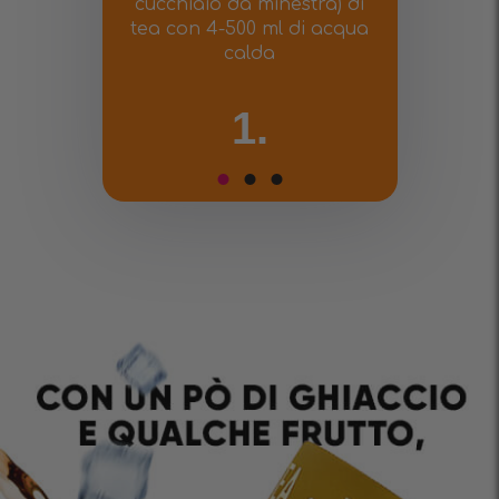
cucchiaio da minestra) di
tea con 4-500 ml di acqua
calda
1.