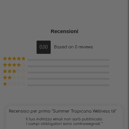
Recensioni
0.00
Based on 0 reviews
Valutato
5
su 5
Valutato
4
su 5
Valutato
3
su 5
Valutato
2
Valutato
su
1
5
su
5
Recensisci per primo “Summer Tropicana Wellness tè”
Il tuo indirizzo email non sarà pubblicato.
I campi obbligatori sono contrassegnati
*