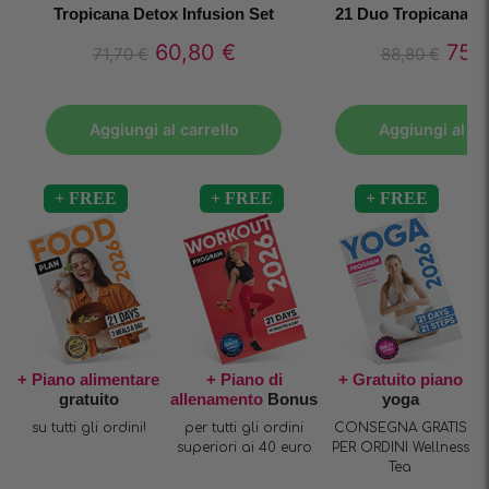
Tropicana Detox Infusion Set
21 Duo Tropicana D
60,80
€
75,
71,70
€
88,80
€
Aggiungi al carrello
Aggiungi al ca
+ Piano alimentare
+ Piano di
+ Gratuito piano
gratuito
allenamento
Bonus
yoga
su tutti gli ordini!
per tutti gli ordini
CONSEGNA GRATIS
superiori ai 40 euro
PER ORDINI Wellness
Tea