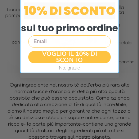
10% DI SCONTO
sul tuo primo ordine
Email
VOGLIO IL 10% DI
SCONTO
No, grazie
Ogni ingrediente nel nostro tè dall’erba più rara alle
normali bucce d’arancia e’ della più alta qualità
possibile che può essere acquistata. Come azienda
dedicata alla creazione di tè di qualità incredibile,
diamo il nostro meglio per garantire che ogni tazza di
tè sia deliziosa- abbia un sapore rinfrescante, aroma
ricco e- la parte più importante-contiene una grande
quantità di alcuni degli ingredienti più utili che si
possono trovare sul nostro pianeta.