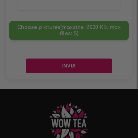
Choose pictures(maxsize: 2000 KB, max
files: 5)