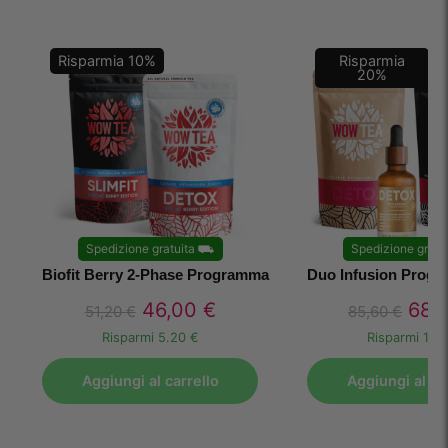
Risparmia
10
%
Risparmia
20
%
Spedizione gratuita
⛟
Spedizione gratu
Biofit Berry 2-Phase Programma
Duo Infusion Progra
46,00
€
68,
51,20
€
85,60
€
Risparmi
5.20 €
Risparmi
17.1
Aggiungi al carrello
Aggiungi al ca