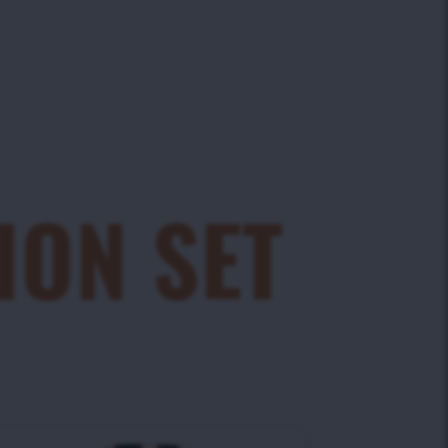
ION SET