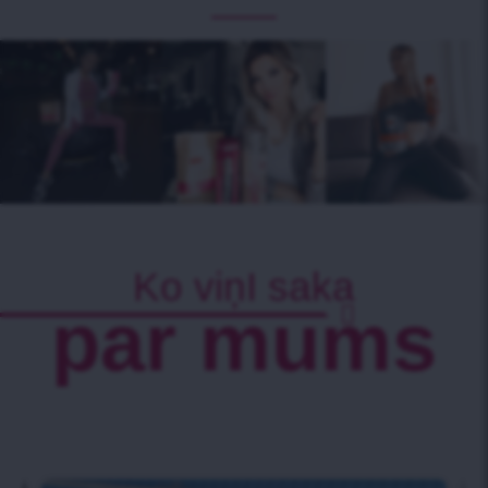
Ko viņI saka
par mums