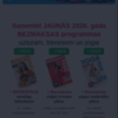
Saņemiet JAUNĀS 2026. gada
BEZMAKSAS programmas
uzturam, treniņiem un jogai
+ BEZMAKSAS
+ Bezmaksas
+ Bezmaksas
veselīga
mājas treniņu
jogas nodarbību
ēdienkarte
plāns
plāns
ar visiem
visiem pasūtījumiem
ar visiem
pasūtījumiem!
virs 40 eiro
pasūtījumiem
Wellness tēja!