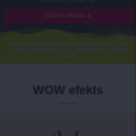
atrodi savu labāko "es"
UZZINI VAIRĀK
BEZMAKSAS PIEGĀDE PIRKUMAM VIRS 40
EIRO· PAGATAVOTS AR MĪLESTĪBU - WOW
TĒJA
WOW efekts