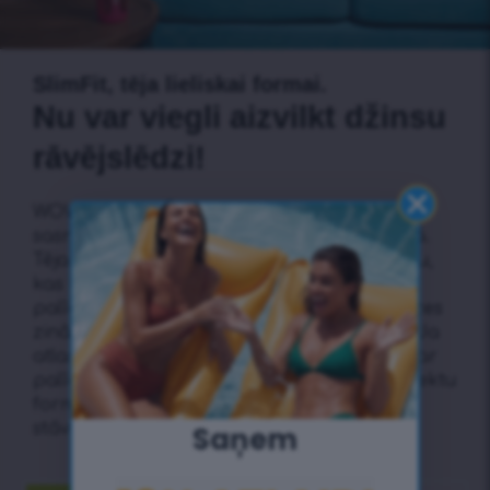
SlimFit, tēja lieliskai formai.
Nu var viegli aizvilkt džinsu
rāvējslēdzi!
WOW SlimFit TĒJA ir domāta ikvienam, lai
sasniegtu vēlamo formu 100% dabīgā veidā.
Tēja satur perfektu 9 retu augu kombināciju,
kas labvēlīgi ietekmē organisma darbību,
palīdzot uzturēt veselīgu svaru. No pieredzes
zinām, ka dabā valda augu pārbagātība. Ja
atlasa pareizos un apvieno tos – recepte var
palīdzēt cilvēkiem, kuri vēlas sasniegt perfektu
formu un saglabāt augumu nevainojamā
stāvoklī.
Saņem