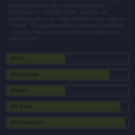
draudzīgu dzīvi, kā arī veselīga svara
sasniegšanu dabiskā veidā. Veselīgs un
barojošs uzturs, ko mūsu ķermenis var iegūt ar
1 karoti. Tā pagatavošana aizņem 2-3 minūtes
– mazāk, nekā būtu vajadzīgs, lai pagatavotu
sviestmaizi!
DETOX
METABOLISM
ENERGY
FAT BURN
HEALTH BOOST