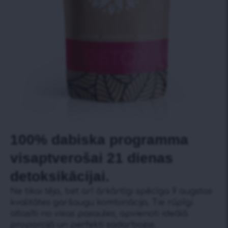
100% dabiska programma
visaptverošai 21 dienas
detoksikācijai.
Ne tikai tēja, bet arī ārkārtīgi spēcīga 9 augstas
kvalitātes garšaugu kombinācija. Tie rūpīgi
atlasīti no visas pasaules, apvienoti ideālā
proporcijā un perfekti sadarbojas.