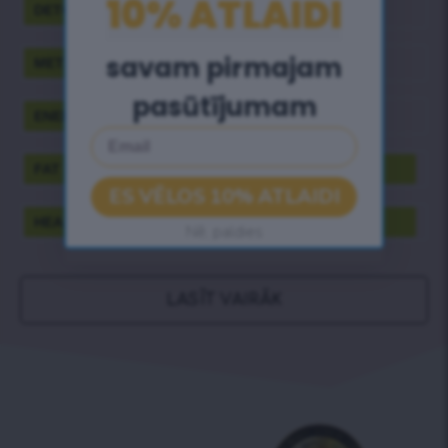
10% ATLAIDI
DETOX
savam pirmajam
METABOLISM
pasūtījumam
ENERGY
Email
FAT BURN
ES VĒLOS 10% ATLAIDI
HEALTH BOOST
Nē, paldies
LASĪT VAIRĀK