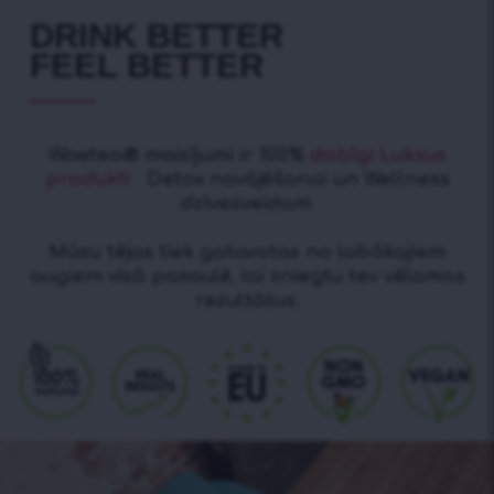
DRINK BETTER
FEEL BETTER
Wowtea® maisījumi ir 100%
dabīgi Luksus
produkti
Detox novājēšanai un Wellness
dzīvesveidam.
Mūsu tējas tiek gatavotas no labākajiem
augiem visā pasaulē, lai sniegtu tev vēlamos
rezultātus.