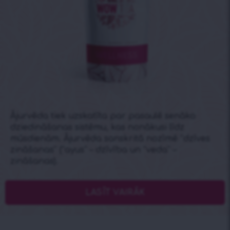
Ājurvēda tiek uzskatīta par pasaulē senāko
dziedināšanas sistēmu, kas nonākusi līdz
mūsdienām. Ājurvēda sanskritā nozīmē “dzīves
zināšanas” (“ayus” – dzīvība un “veda” –
zināšanas).
LASĪT VAIRĀK