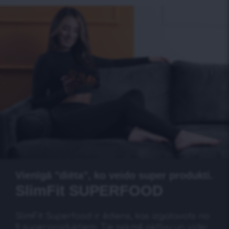
Vienīgā "diēta", ko veido super produkti.
SlimFit SUPERFOOD
SlimFit Superfood ir ēdiens, kas izgatavots no
9 superproduktiem. Tie sekmē aktīvu un videi