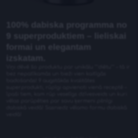
100% dabiska programma no
9 superproduktiem – lieliskai
formai un elegantam
izskatam.
Viņi dēvē šo produktu par unikālu “”diētu”” – tā ir
bez nepatīkamās un bieži vien kaitīgās
badošanās! 9 augstākās kvalitātes
superprodukti, rūpīgi apvienoti vienā receptē –
īpaši tiem, kam rūp veselīgs dzīvesveids un kuri
vēlas parūpēties par savu ķermeni pilnīgi
dabiskā veidā! Sasniedz vēlamo formu dabiskā
veidā!