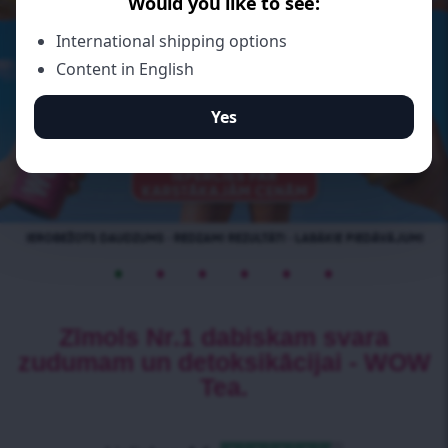
•
•
•
•
•
•
Zīmols Nr.1 dabiskam svara
zudumam un detoksikācijai - WOW
Tea.