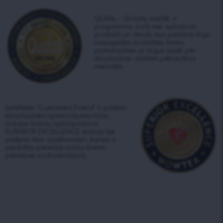
QUDAL – QUality meDAL ir
programma, kurā tiek apbalvoti
produkti un zīmoli, kas piedāvā tirgū
visaugstāko kvalitātes līmeni,
pamatojoties uz tirgus izpēti pēc
starptautiski atzītām pētniecības
metodēm.
Sertifikāts “Customers’ Friend” ir prestižs
starptautisks apliecinājums mūsu
izcilajai klientu apkalpošanai.
SUPERIOR EXCELLENCE statuss tiek
piešķirts tikai uzņēmumiem, kuriem ir
pierādīta pieredze izcilas klientu
pieredzes nodrošināšanā.