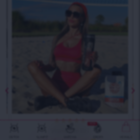





NEW
Vismante Bri
DETOX
SLIMFIT
MATCHA
DROPS
VEIKALS