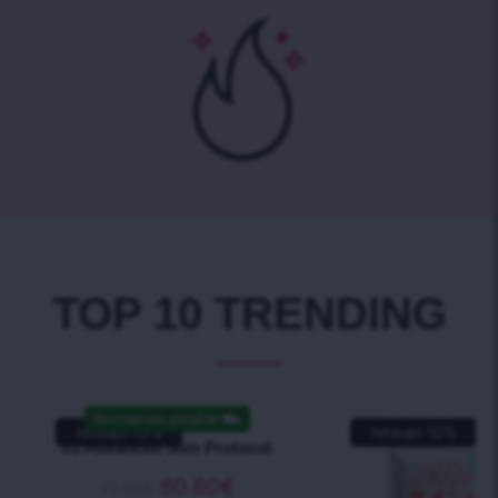
TOP 10 TRENDING
Bezmaksas piegāde
⛟
Ietaupi
15
%
Ietaupi
10
%
21 Advanced Slim Protocol
60.60
€
71.30
€