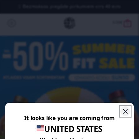
Bezmaksas piegāde pirkumiem virs 40 eiro
0.00
€
0