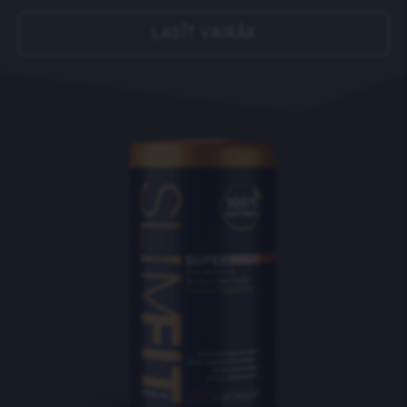
LASĪT VAIRĀK