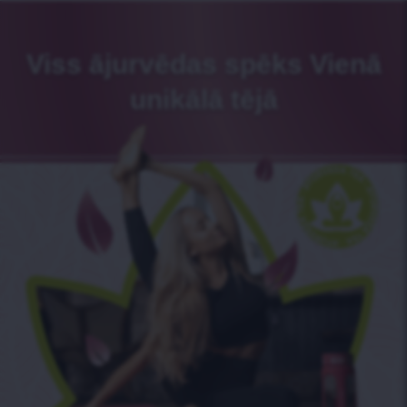
Viss ājurvēdas spēks Vienā
unikālā tējā