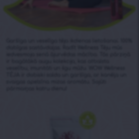
Garšīga un veselīga tēja ikdienas lietošanai. 100%
dabīgas sastāvdaļas. Radīt Wellness Tēju mūs
iedvesmoja senā ājurvēdas mācība. Tās pārziņā
ir bagātākā augu kolekcija, kas atbalsta
veselību, imunitāti un ilgu mūžu. WOW Wellness
TĒJA ir dabiski salda un garšīga, ar kanēļa un
svaigas apelsīna mizas aromātu. Sajūti
pārmaiņas katru dienu!