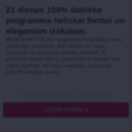
21 dienas 100% dabiska
programma lieliskai formai un
elegantam izskatam.
WOW SlimFit TĒJA ir augstākās kvalitātes 9 retu
garšaugu maisījums, kas atlasīti no visas
pasaules un savienoti unikālā receptē. Šī
premium klases tēja ir piemērota ikvienam, kas
vēlas rūpēties par savu veselību, izskatu un
uzturēt veselīgu svaru.
Sasniedz vēlamo formu dabiskā veidā!
UZZINI VAIRĀK