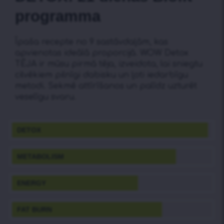
programma
Īpaša recepte no 9 sastāvdaļām, kas
apvienotas ideālā proporcijā. WOW Detox
TĒJA ir mūsu pirmā tēja, izveidota, lai sniegtu
cilvēkiem pilnīgi dabisku un ļoti iedarbīgu
metodi. Sekmē attīrīšanos un palīdz uzturēt
veselīgu svaru.
DETOX
METABOLISM
ENERGY
FAT BURN