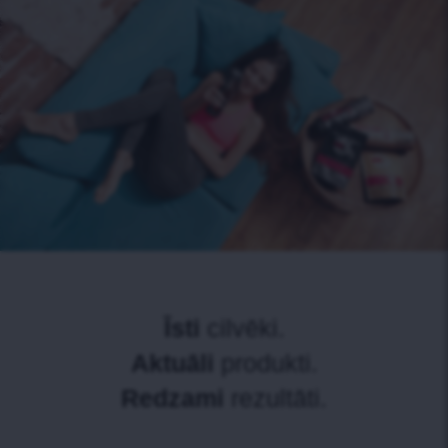
Īsti
cilvēki.
Aktuāli
produkti.
Redzami
rezultāti.