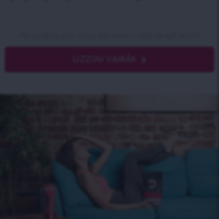
Parūpējies par savu ķermeni vislabākajā veidā!
UZZINI VAIRĀK