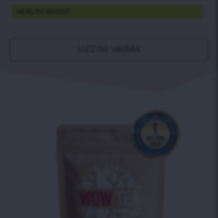
HEALTH BOOST
UZZINI VAIRĀK