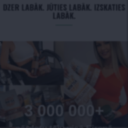
DZER LABĀK. JŪTIES LABĀK. IZSKATIES
LABĀK.
3 000 000+