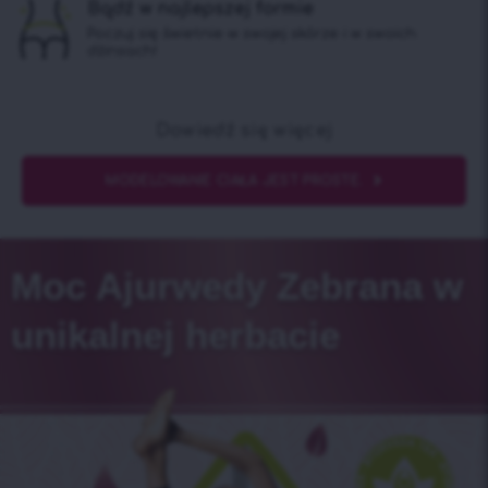
Bądź w najlepszej formie
Poczuj się świetnie w swojej skórze i w swoich
dżinsach!
Dowiedź się więcej
MODELOWANIE CIAŁA JEST PROSTE.
Moc Ajurwedy Zebrana w
unikalnej herbacie