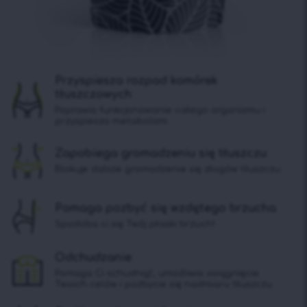
Przyspiesza rozpad komórek
tłuszczowych
Poprawia funkcjonowanie całego organizmu i
przyspiesza metabolizm.
Zapobiega gromadzeniu się tłuszczu
Blokuje dalsze gromadzenie się złogów tłuszczu.
Pomaga pozbyć się wzdętego brzucha
Spodoba ci się Twój płaski brzuch!
Odchudzanie
Pomaga Ci schudnąć, umożliwia osiągnięcie
Twoich celów i pozbycie się nadmiaru tłuszczu.