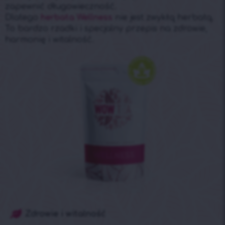
zapewnić długowieczność.
Dlatego
herbata Wellness
nie jest zwykłą herbatą.
To bardzo rzadki i specjalny przepis na zdrowie,
harmonię i witalność.
Zdrowie i witalność