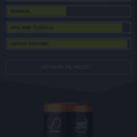
ENERGIA
SPALANIE TLUSZCU
LEPSZE ZDROWIE
DOWIEDZ SIĘ WIĘCEJ ...