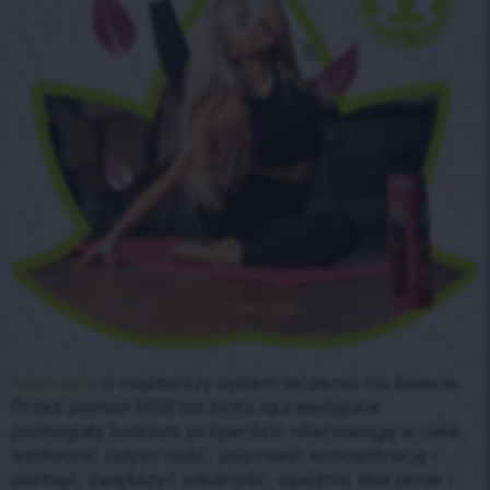
Ayurveda
o najstarszy system leczenia na świecie.
Przez ponad 5000 lat zioła ajurwedyjskie
pomagały ludziom przywrócić równowagę w ciele,
wzmocnić odporność, poprawić koncentrację i
pamięć, zwiększyć witalność, opóźnić starzenie i