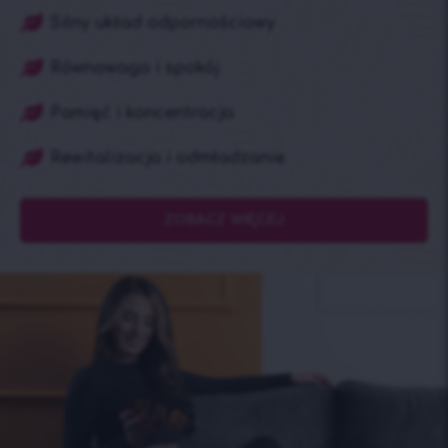
Silny układ odpornościowy
Równowaga i spokój
Pamięć i koncentracja
Rewitalizacja i odmładzanie
ZOBACZ WIĘCEJ