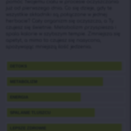
pomóc Twojemu ciału w procesie oczyszczania
już od pierwszego dnia. Co się dzieje, gdy te
wszystkie składniki są połączone w jednej
herbacie? Cały organizm się oczyszcza, a Ty
czujesz się świetnie. Metabolizm przyspiesza i
spala kalorie w szybszym tempie. Zmniejsza się
apetyt, a mimo to czujesz się nasycona,
spożywając mniejszą ilość jedzenia.
DETOKS
METABOLIZM
ENERGIA
SPALANIE TLUSZCU
LEPSZE ZDROWIE