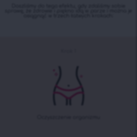
Doszliśmy do tego efektu, gdy zdaliśmy sobie
sprawę, że zdrowie i piękno idą w parze i można je
osiągnąć w trzech łatwych krokach:
Krok 1
Oczyszczenie organizmu