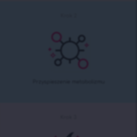
Krok 2
Przyspieszenie metabolizmu
Krok 3