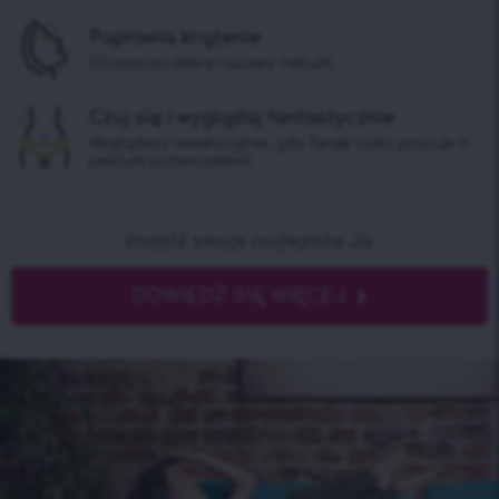
Poprawia krążenie
Oczyszcza skórę i usuwa cellulit.
Czuj się i wyglądaj fantastycznie
Wyglądasz rewelacyjnie, gdy Twoje ciało pracuje z
pełnym potencjałem!
znajdź swoje najlepsze Ja
DOWIEDŹ SIĘ WIĘCEJ