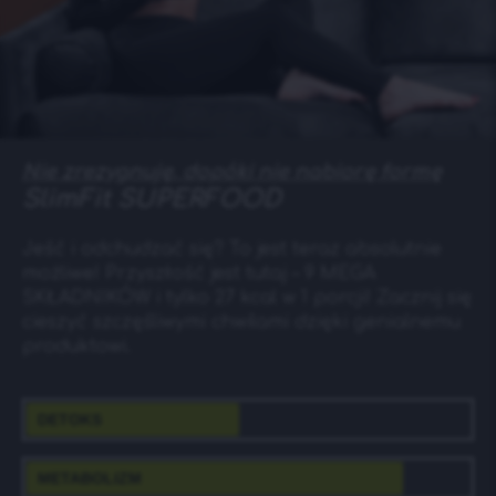
Nie zrezygnuję, dopóki nie nabiorę formę
SlimFit SUPERFOOD
Jeść i odchudzać się? To jest teraz absolutnie
możliwe! Przyszłość jest tutaj – 9 MEGA
SKŁADNIKÓW i tylko 27 kcal w 1 porcji! Zacznij się
cieszyć szczęśliwymi chwilami dzięki genialnemu
produktowi.
DETOKS
METABOLIZM