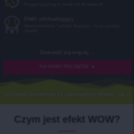
Przygotuj porcję w mniej niż 30 sekund!
Efekt odchudzający
Gwarantowana * utrata tłuszczu - to po prostu
nauka!
Dowiedź się więcej ...
NA NOWY POCZĄTEK
DOSTAWA DARMOWA ZA ZAMÓWIENIE PONAD 150 zł
Czym jest efekt WOW?