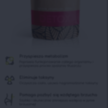
Przyspiesza metabolizm
Poprawia funkcjonowanie całego organizmu i
przyspiesza proces spalania tłuszczu.
Eliminuje toksyny
Oczyszcza ciało, usuwa nagromadzone toksyny.
Pomaga pozbyć się wzdętego brzucha
Szybko i skutecznie zmniejsza wzdęcia w jamie
brzusznej!