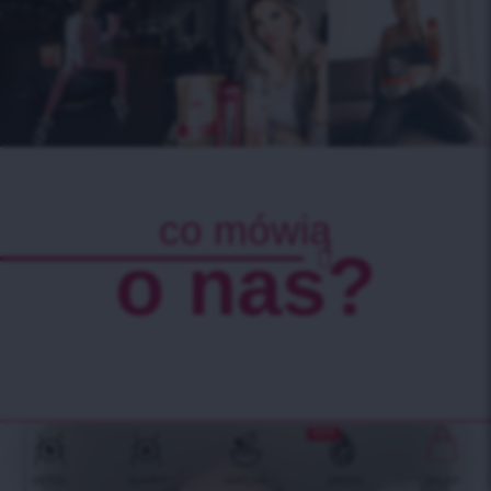
co mówią
o nas?
NEW
DETOX
SLIMFIT
MATCHA
DROPS
SKLEP