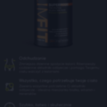
Odchudzanie
Zmniejsza dzienne spożycie kalorii. Równoważy
codzienne składniki odżywcze i pomaga Twojemu
ciału walczyć z kaloriami.
Wszystko, czego potrzebuje twoje ciało
Zawiera wszystkie potrzebne Ci składniki
odżywcze - idealna mieszanka białka, witamin i
minerałów.
Szybko, łatwo i skutecznie