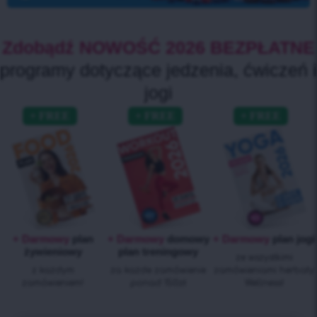
Zdobądź NOWOŚĆ 2026 BEZPŁATNE
programy dotyczące jedzenia, ćwiczeń i
jogi
+ Darmowy
plan
+ Darmowy
domowy
+ Darmowy
plan jogi
żywieniowy
plan treningowy
ze wszystkimi
z każdym
za każde zamówienie
zamówieniami herbaty
zamówieniem!
ponad 150zł
Wellness!