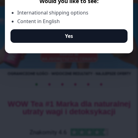
•
•
•
•
•
•
WOW Tea #1 Marka dla naturalnej
utraty wagi i detoksykacji