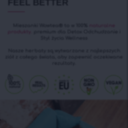
FEEL BETTER
Mieszanki Wowtea® to w 100%
naturalne
produkty.
premium dla Detox Odchudzanie i
Styl życia Wellness
Nasze herbaty są wytwarzane z najlepszych
ziół z całego świata, aby zapewnić oczekiwane
rezultaty.