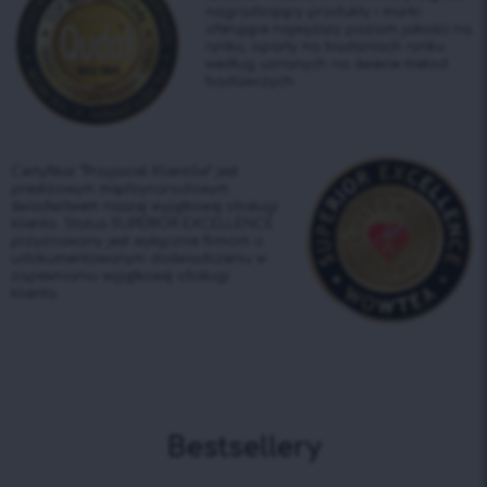
nagradzający produkty i marki
oferujące najwyższy poziom jakości na
rynku, oparty na badaniach rynku
według uznanych na świecie metod
badawczych.
Certyfikat “Przyjaciel Klientów” jest
prestiżowym międzynarodowym
świadectwem naszej wyjątkowej obsługi
klienta. Status SUPERIOR EXCELLENCE
przyznawany jest wyłącznie firmom o
udokumentowanym doświadczeniu w
zapewnianiu wyjątkowej obsługi
klienta.
Bestsellery