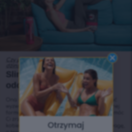
Czy potrafisz się wcisnąć w swoje stare
dżinsy?
SlimFit, herbata
odchudzająca.
Ona będzie obok Ciebie przez cały rok. Rzuć
wyzwanie swojemu ciału dzięki naszej potężnej
formułe specjalnie zaprojektowanej, aby pomóc
Ci zrzucić nadwagę! Od 5 lat pomagamy
Otrzymaj
kobietom, które chcą osiągnąć pożądaną wagę,