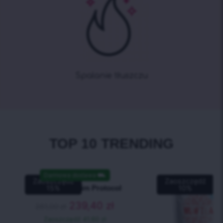
Spalanie tłuszczu
TOP 10 TRENDING
Darmowa dostawa
⛟
Zaoszczędź
Zaoszczędź
21 Advanced Slim Protocol
15
%
10
%
239,40
zł
281,00
zł
Zaoszczędź
41.60 zł