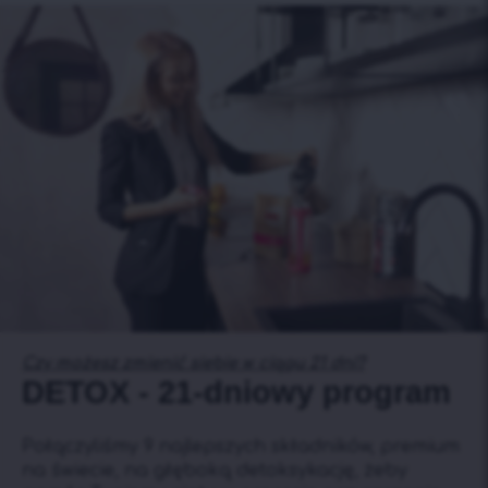
Czy możesz zmienić siebie w ciągu 21 dni?
DETOX - 21-dniowy program
Połączyliśmy 9 najlepszych składników, premium
na świecie, na głęboką detoksykację, żeby