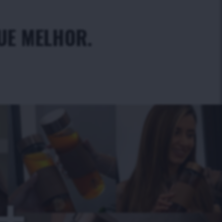
UE MELHOR.
+