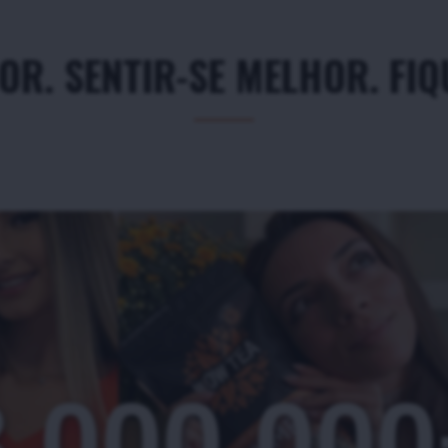
OR. SENTIR-SE MELHOR. FIQ
3 000 000