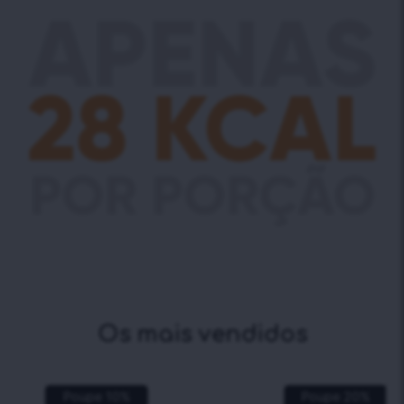
Os mais vendidos
Poupe
10
%
Poupe
20
%