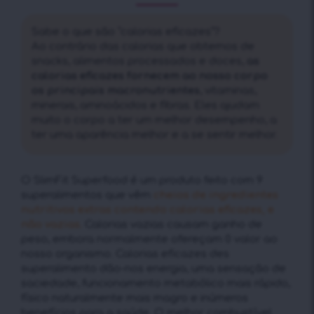
Sabe o que são “calorias eficazes”?
Ao contrário das calorias que obtemos de
snacks, alimentos processados ​​e doces,
as
calorias eficazes fornecem ao nosso corpo
os principais macronutrientes
, vitaminas,
minerais, aminoácidos e fibras. Eles ajudam
muito o corpo a ter um melhor desempenho, a
ter uma aparência melhor e a se sentir melhor.
O SlimFit Superfood é um produto feito com 9
superalimentos que vêm
cheios de ingredientes
nutritivos extras contendo calorias eficazes, e
não vazias.
Calorias vazias causam ganho de
peso, embora normalmente ofereçam 0 valor ao
nosso organismo. Calorias eficazes des
superalimento dão-nos energia, uma sensação de
saciedade, funcionamento metabólico mais rápido,
físico naturalmente mais magro e inúmeros
benefícios para a saúde. O melhor combustível