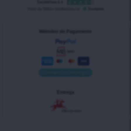
Métodos de Pagamento
• Dinheiro na entrega •
Entrega