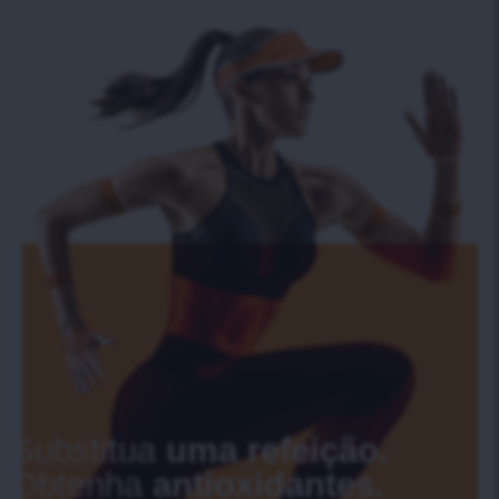
Substitua
uma refeição.
Obtenha
antioxidantes.