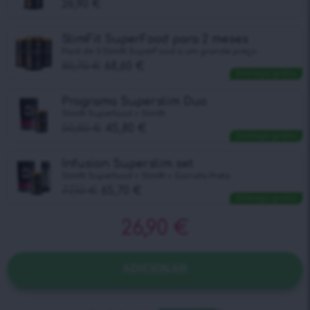
26,90
€
SlimFit SuperFood para 2 meses
Pack de 3 Slimfit SuperFood a um grande preço
80,70
€
68,60
€
Entrega grátis
Programa Superslim Duo
Slimfit Superfood + Slimfit
50,80
€
45,80
€
Entrega grátis
Infusion Superslim set
Slimfit Superfood + Slimfit + Garrafa Preta
77,10
€
65,70
€
Entrega grátis
26,90
€
ADICIONAR