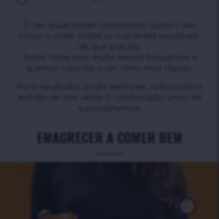
O seu superpoder combinado ajuda o seu
corpo a obter todos os nutrientes saudáveis ​​
de que precisa,
Sentir fome com muito menos frequência e
queimar calorias a um ritmo mais rápido.
Para resultados ainda melhores, adicionamos
extrato de chá verde à combinação única de
superalimentos.
EMAGRECER A COMER BEM