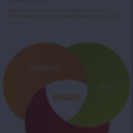
Menos calorias, mais nutrição. Leva a quê?
Resultados naturais e sustentáveis ​​na perda de
peso.