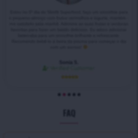
Estou no 5º dia do Slimfit Superfood, faço um smoothie para
o pequeno-almoço com frutos vermelhos e iogurte, mantém -
me satisfeito pela manhã. Adicione as suas frutas e verduras
favoritas para fazer um batido delicioso. Eu adoro adicionar
beterraba para um smoothie brilhante e refrescante.
Recomendo bebê-lo à beira da piscina para começar o dia
com um sorriso!
Sonia S.
Verified Customer





FAQ