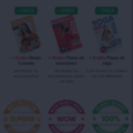
+ Grátis
Modo
+ Grátis
Plano de
+ Grátis
Plano de
Comida
exercícios
ioga
em todas as
em todas as
com todas as ordens
encomendas!
encomendas acima
de chá Wellness!
de €40