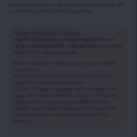
pequeno-almoço no dia seguinte (cerca de 12-14 h
comendo apenas SlimFit Superfruit).
O jejum intermitente acelera
significativamente o nosso metabolismo e
ajuda-nos a queimar mais gordura corporal
a um ritmo mais acelerado.
Basta substituir 1 refeição por dia pelo SlimFit
Superfood.
Ao fazer isso, obtém o máximo de nutrição
saudável com menos calorias.
O SlimFit Superfood pode ser consumido no
lugar do pequeno almoço, almoço OU jantar.
Isso permite que seu corpo obtenha uma
grande quantidade de supernutrientes, mas
menos calorias – criando assim um déficit
calórico.