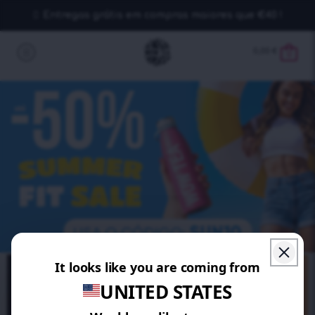
Entregas grátis em compras maiores que €40 !
0,00
€
0