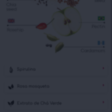
Spirulina
Rosa mosqueta
Extrato de Chá Verde