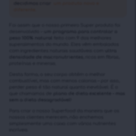
decidimos criar
um produto novo e
diferente.
Foi assim que o nosso primeiro Super produto foi
desenvolvido –
um programa para controlar o
peso 100% natural
feito com 9 dos melhores
superalimentos do mundo. Eles vêm embalados
com ingredientes naturais saudáveis ​​com
ultra
densidade de macronutrientes
, ricos em fibras,
proteínas e minerais.
Desta forma, o seu corpo obtém o melhor
combustível, mas com menos calorias – por isso,
perder peso é tão natural quanto inevitável. É o
que chamamos de
plano de dieta excelente – mas
sem a dieta desagradável!
Para criar o nosso Superfood da maneira que os
nossos clientes merecem, não enchemos
simplesmente uma caixa com vários nutrientes
incríveis.