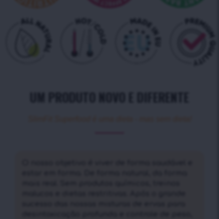
UM PRODUTO NOVO E DIFERENTE
SlimFit Superfood é uma dieta - mas sem dieta!
O nosso objetivo é viver de forma saudável e
estar em forma. De forma natural, da forma
mais real. Sem produtos químicos, treinos
malucos e dietas restritivas. Após o grande
sucesso das nossas misturas de ervas para
desintoxicação profunda e controle de peso,