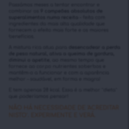
Passámos meses a tentar encontrar e
combinar os
9 campeões absolutos de
superalimentos numa receita
– feita com
ingredientes da mais alta qualidade que
fornecem o efeito mais forte e os maiores
benefícios.
A mistura rica atua para
desencadear a perda
de peso natural, ativa a queima de gordura,
diminui o apetite
, ao mesmo tempo que
fornece ao corpo nutrientes soberbos e
mantêm-o a funcionar e com a aparência
melhor – saudável, em forma e magra!
E tem apenas 28 kcal. Essa é a melhor “dieta”
que poderíamos pensar!
NÃO HÁ NECESSIDADE DE ‘ACREDITAR
NISTO’. EXPERIMENTE E VERÁ.