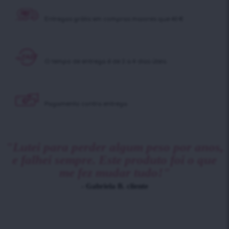
Entregas grátis em
compras maiores que 40 €
O tempo de entrega é
de 2 a 4 dias úteis.
Pagamento contra
entrega
"Lutei para perder algum peso por anos,
e falhei sempre. Este produto foi o que
me fez mudar tudo!"
- Gabriela B. cliente