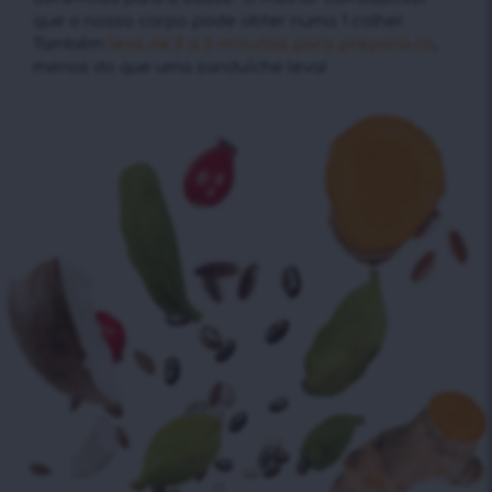
que o nosso corpo pode obter numa 1 colher.
Também
leva de 2 a 3 minutos para prepará-lo
,
menos do que uma sanduíche leva!