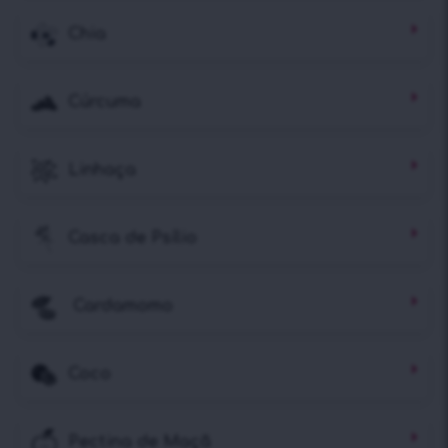
Chia
Cúrcuma
Linhaça
Casca de Psílio
Cardamomo
Coco
Pectina de Maçã