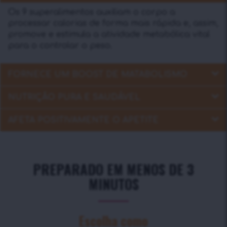
Os 9 superalimentos auxiliam o corpo a
processar calorias de forma mais rápida e, assim,
promove e estimula a atividade metabólica vital
para o controlar o peso.
FORNECE UM BOOST DE MATABOLISMO
NUTRIÇÃO PURA E SAUDÁVEL
AFETA POSITIVAMENTE O APETITE
PREPARADO EM MENOS DE 3
MINUTOS
Escolha como