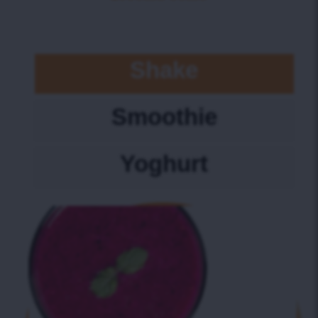
Shake
Smoothie
Yoghurt