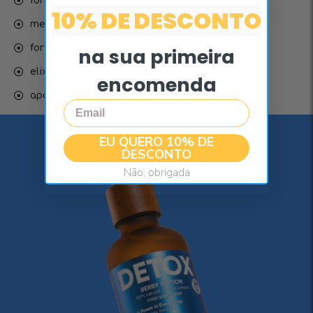
fórmula adaptogênica natural
10% DE DESCONTO
melhora a vitalidade e o equilíbrio
fortalece a imunidade
na sua primeira
elixir para juventude e longevidade
encomenda
apoia a digestão saudável
Email
EU QUERO 10% DE
DESCONTO
Não, obrigada