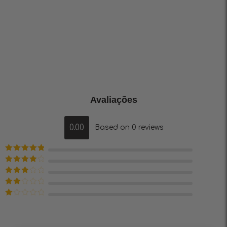
Avaliações
0.00
Based on 0 reviews
Avaliação
5
de 5
Avaliação
4
de 5
Avaliação
3
de 5
Avaliação
2
de
Avaliação
5
1
de
5