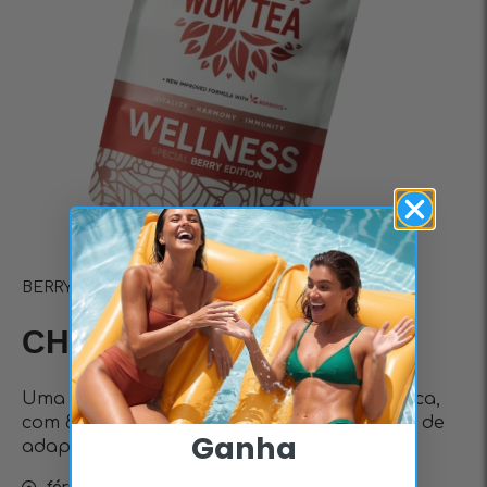
BERRY
CHÁ WELLNESS
Uma mistura de chá premium, saudável e rica,
com 8 ervas ayurvédicas e 4 bagas, repleta de
Ganha
adaptogénios e antioxidantes.