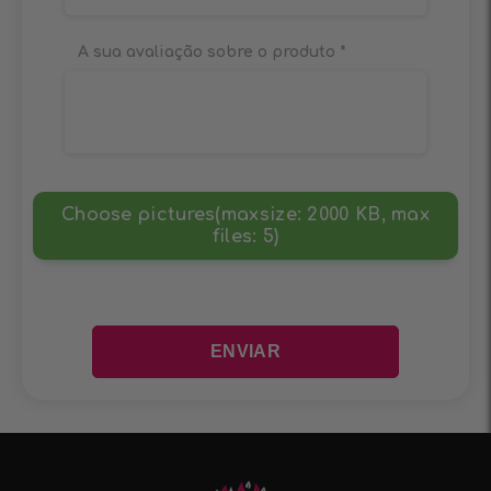
A sua avaliação sobre o produto
*
Choose pictures(maxsize: 2000 KB, max
files: 5)