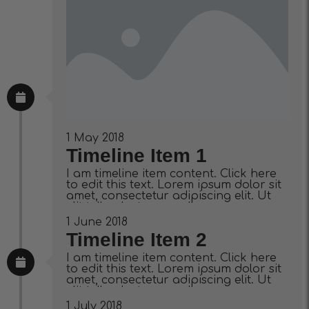
1 May 2018
Timeline Item 1
I am timeline item content. Click here
to edit this text. Lorem ipsum dolor sit
amet, consectetur adipiscing elit. Ut
elit tellus, luctus nec ullamcorper
mattis, pulvinar dapibus leo.
1 June 2018
Timeline Item 2
I am timeline item content. Click here
to edit this text. Lorem ipsum dolor sit
amet, consectetur adipiscing elit. Ut
elit tellus, luctus nec ullamcorper
mattis, pulvinar dapibus leo.
1 July 2018