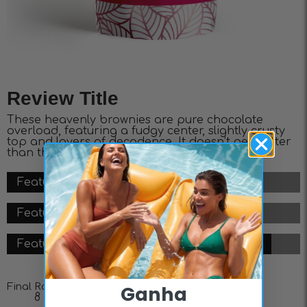
Review Title
These heavenly brownies are pure chocolate
overload, featuring a fudgy center, slightly crusty
top and layers of decadence. It doesn’t get better
than this.
Feature #1 - 8/10
Feature #2 - 7/10
Feature #3 - 9/10
Final Rating
Ganha
8