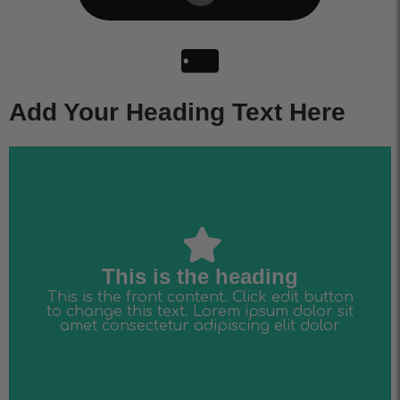
Add Your Heading Text Here
amet consectetur adipiscing elit dolor
to change this text. Lorem ipsum dolor sit
This is the front content. Click edit button
This is the heading
This is the heading
This is the front content. Click edit button
to change this text. Lorem ipsum dolor sit
amet consectetur adipiscing elit dolor