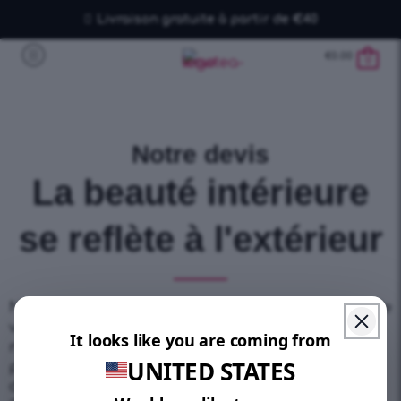
Livraison gratuite à partir de €40
€
0.00
0
Notre devis
La beauté intérieure
se reflète à l'extérieur
Nous allons faire apparaître la meilleure version de
vous-même. Car nous croyons au pouvoir de la
nature, à la passion du sport, à la nourriture
propre, à un corps sans toxines, nous avons créé
des mélanges de thé haut de gamme !