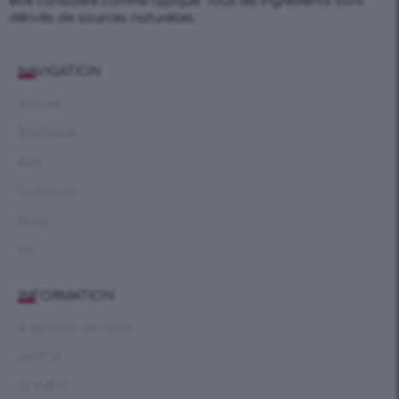
être considéré comme typique. Tous les ingrédients sont
dérivés de sources naturelles.
NAVIGATION
Accueil
Boutique
Avis
Contacts
Blog
NL
INFORMATION
À propos de nous
DETOX
SLIMFIT