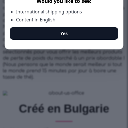
Que vous ayez le corps d’un mannequin de fitness
ou d’une maman au foyer, nos thés vous aideront à
paraître encore plus en forme et à vous sentir
dans le top de vous-même !
Nous sommes fiers de nos produits et des
personnes qui les fabriquent ! Nous n’utilisons que
des ingrédients naturels de haute qualité et nous
combinons ces cadeaux naturels soigneusement
sélectionnés pour vous offrir les meilleurs produits
de perte de poids du marché à un prix abordable !
(Nous pensons que le monde serait meilleur si tout
le monde prend 15 minutes par jour à boire une
tasse de thé).
Créé en Bulgarie