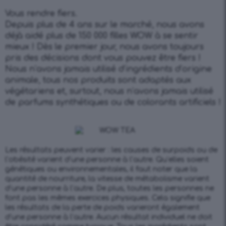
Vous rendre fiers.
Depuis plus de 4 ans sur le marché, nous avons
déjà aidé plus de 150 000 filles WOW à se sentir
mieux ! Dès le premier jour, nous avons toujours
pris des décisions dont vous pouvez être fiers !
Nous n’avons jamais utilisé d’ingrédients d’origine
animale, tous nos produits sont adaptés aux
végétariens et, surtout, nous n’avons jamais utilisé
de parfums synthétiques ou de colorants artificiels !
Les résultats peuvent varier : les causes de surpoids ou de
l’obésité varient d’une personne à l’autre. Qu’elles soient
génétiques ou environnementales, il faut noter que la
quantité de nourriture, la vitesse de métabolisme varient
d’une personne à l’autre. De plus, toutes les personnes ne
font pas les mêmes exercices physiques. Cela signifie que
les résultats de la perte de poids varieront également
d’une personne à l’autre. Aucun résultat individuel ne doit