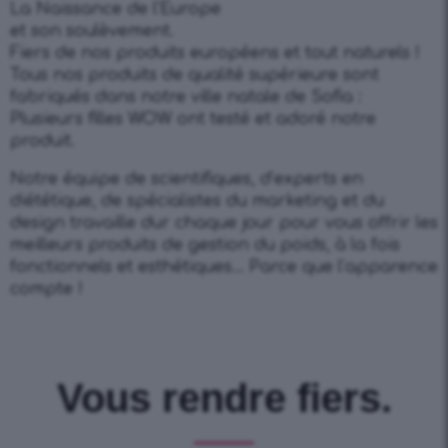
La Naissance de l’Europe
et son soulèvement.
Fiers de nos produits européens et tout naturels !
Tous nos produits de qualité supérieure sont
fabriqués dans notre ville natale de Sofia :
Plusieurs filles WOW ont testé et adoré notre
produit.
Notre équipe de scientifiques, d’experts en
diététique, de spécialistes du marketing et du
design travaille dur chaque jour pour vous offrir les
meilleurs produits de gestion du poids, à la fois
fonctionnels et esthétiques… Parce que l’apparence
compte !
Vous rendre fiers.