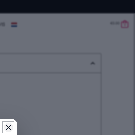
€
0.00
VIS
0