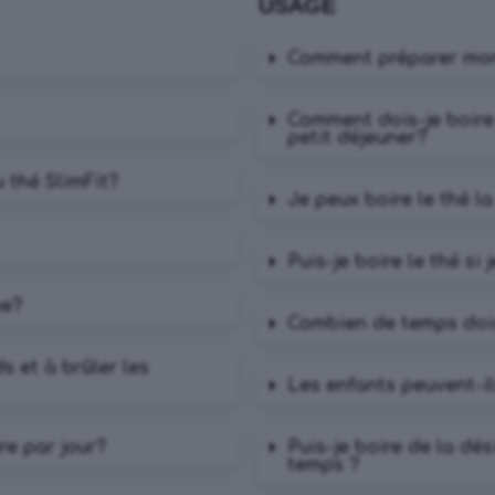
USAGE
Comment préparer m
Comment dois-je boire 
petit déjeuner?
 thé SlimFit?
Je peux boire le thé la
Puis-je boire le thé si 
ne?
Combien de temps dois
s et à brûler les
Les enfants peuvent-i
re par jour?
Puis-je boire de la dé
temps ?