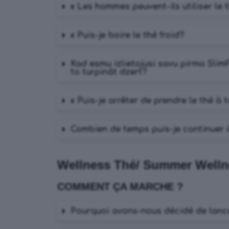
« Les hommes peuvent-ils utiliser le 
« Puis-je boire le thé froid?
Kad esmu izlietojusi savu pirmo SlimFi
to turpināt dzert?
« Puis-je arrêter de prendre le thé à
Combien de temps puis-je continuer à
Wellness Thé/ Summer Welln
COMMENT ÇA MARCHE ?
Pourquoi avons-nous décidé de lance