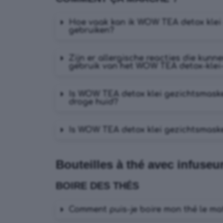
Hoe vaak kan ik WOW TEA detox klei
gebruiken?
Zijn er allergische reacties die kunn
gebruik van het WOW TEA detox-klei
Is WOW TEA detox klei gezichtsmaske
droge huid?
Is WOW TEA detox klei gezichtsmaske
Bouteilles à thé avec infuseu
BOIRE DES THÉS
Comment puis-je boire mon thé le mat