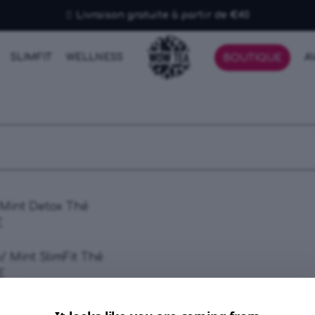
Livraison gratuite à partir de €40
SLIMFIT
WELLNESS
A
BOUTIQUE
Mint Detox Thé
E
/ Mint SlimFit Thé
E
 Thé