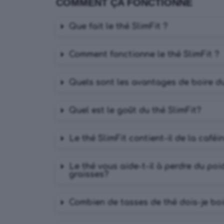
COMMENT ÇA FONCTIONNE
Que fait le thé SlimFit ?
Comment fonctionne le thé SlimFit ?
Quels sont les avantages de boire du
Quel est le goût du thé SlimFit?
Le thé SlimFit contient-il de la caféi
Le thé vous aide-t-il à perdre du poid
graisses?
Combien de tasses de thé dois-je boi