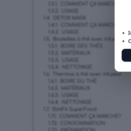
COMMENT ÇA MARCHE ?
USAGE
DETOX MASK
COMMENT ÇA MARCHE ?
USAGE
Bouteilles à thé avec infuseur
BOIRE DES THÉS
MATÉRIAUX
USAGE
NETTOYAGE
Thermos à thé avec infuseur
BOIRE DU THÉ
MATÉRIAUX
USAGE
NETTOYAGE
SlimFit SuperFood
COMMENT ÇA MARCHE?
CONSOMMATION
PRÉPARATION