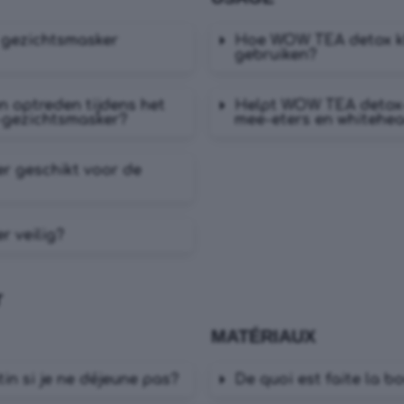
 gezichtsmasker
Hoe WOW TEA detox kl
gebruiken?
en optreden tijdens het
Helpt WOW TEA detox-k
-gezichtsmasker?
mee-eters en whitehe
r geschikt voor de
r veilig?
r
MATÉRIAUX
in si je ne déjeune pas?
De quoi est faite la 