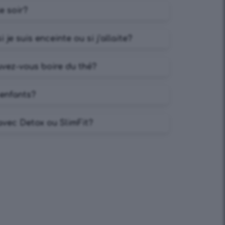
le soir?
i je suis enceinte ou si j’allaite?
vez-vous boire du thé?
 enfants?
 avec Detox ou SlimFit?