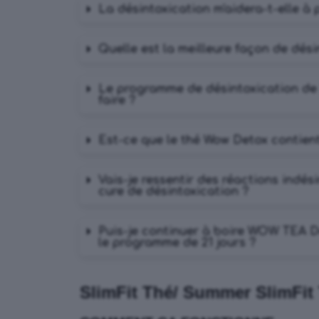
La désintoxication m'aidera-t-elle à 
Quelle est la meilleure façon de dés
Le programme de désintoxication de 21
faire ?
Est-ce que le thé Wow Detox contient
Vais-je ressentir des réactions indés
cure de désintoxication ?
Puis-je continuer à boire WOW TEA D
le programme de 21 jours ?
SlimFit Thé/ Summer SlimFit 