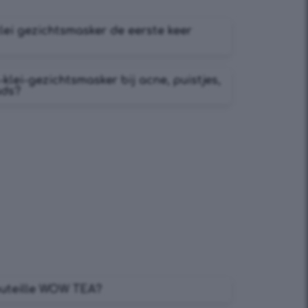
ei gezichtsmasker de eerste keer
lei-gezichtsmasker bij acne, puistjes,
ads?
bouteille WOW TEA?