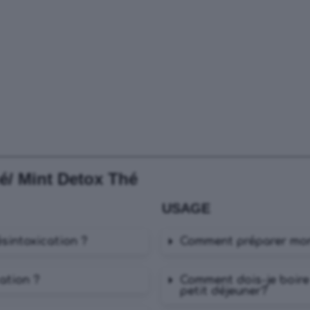
/ Mint Detox Thé
USAGE
sintoxication ?
Comment préparer m
ation ?
Comment dois-je boire 
petit déjeuner?