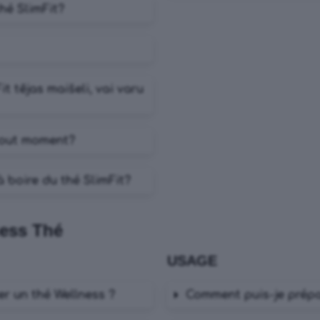
thé SlimFit?
t tējas maišeli, vai varu
 tout moment?
 boire du thé SlimFit?
ess Thé
USAGE
r un thé Wellness ?
Comment puis-je pré