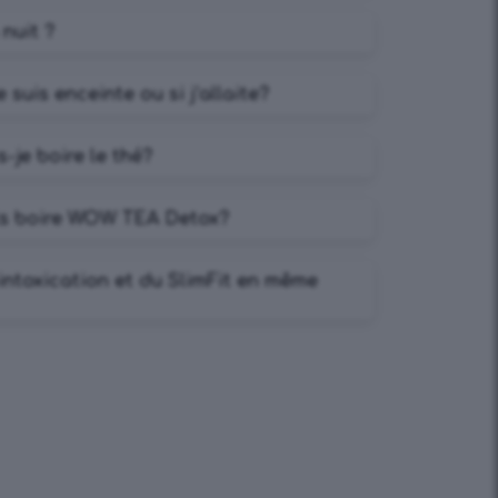
 nuit ?
je suis enceinte ou si j’allaite?
-je boire le thé?
ils boire WOW TEA Detox?
sintoxication et du SlimFit en même