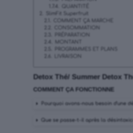
QUANTITÉ
SlimFit Superfruit
COMMENT ÇA MARCHE
CONSOMMATION
PRÉPARATION
MONTANT
PROGRAMMES ET PLANS
LIVRAISON
Detox Thé/ Summer Detox Thé
COMMENT ÇA FONCTIONNE
Pourquoi avons-nous besoin d'une dé
Que se passe-t-il après la désintoxic