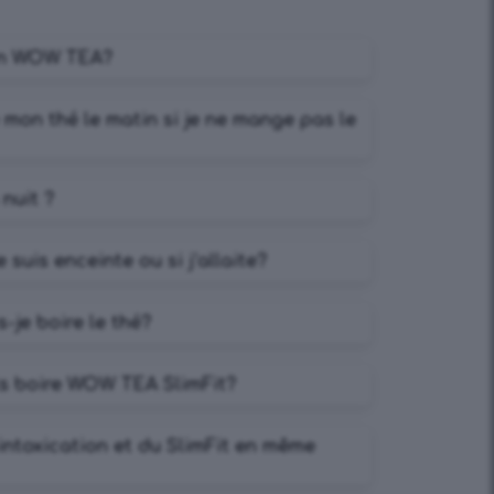
on WOW TEA?
mon thé le matin si je ne mange pas le
 nuit ?
je suis enceinte ou si j’allaite?
-je boire le thé?
ls boire WOW TEA SlimFit?
sintoxication et du SlimFit en même