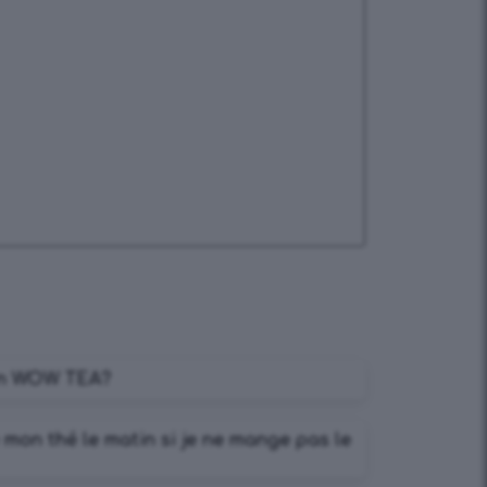
on WOW TEA?
mon thé le matin si je ne mange pas le