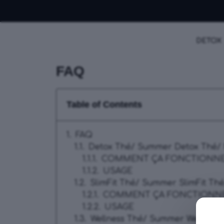
DETOX
FAQ
Table of Contents
FAQ
Detox Thé/ Summer Detox Thé/ 
COMMENT ÇA FONCTIONN
USAGE
SlimFit Thé/ Summer SlimFit Thé
COMMENT ÇA FONCTIONN
USAGE
Wellness Thé/ Summer Wellness