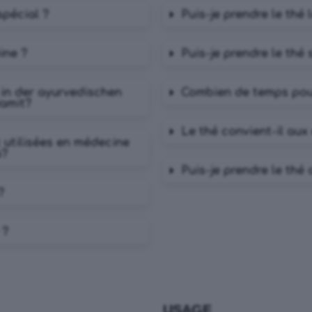
spécial ?
Puis-je prendre le thé 
ine ?
Puis-je prendre le thé s
 in der ayurvedischen
Combien de temps pou
damit?
Le thé convient-il aux
 utilisées en médecine
à?
Puis-je prendre le thé
?
 ?
USAGE