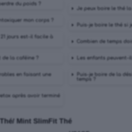
perdre du poids ?
Je peux boire le thé la
intoxiquer mon corps ?
Puis-je boire le thé si 
 jours est-il facile à
Combien de temps dois
 de la caféine ?
Les enfants peuvent-
irables en faisant une
Puis-je boire de la dé
temps ?
etox après avoir terminé
Thé/ Mint SlimFit Thé