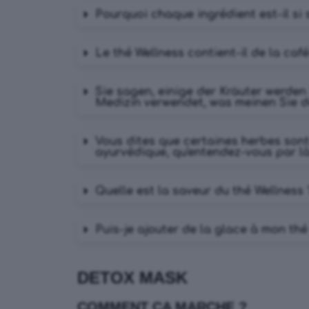
Pourquoi chaque ingrédient est-il si 
Le thé Wellness contient-il de la café
Sie sagen, einige der Kräuter werden
Medizin verwendet, was meinen Sie 
Vous dites que certaines herbes sont
ayurvédique, qu'entendez-vous par l
Quelle est la saveur du thé Wellness 
Puis-je ajouter de la glace à mon thé
DETOX MASK
COMMENT ÇA MARCHE ?