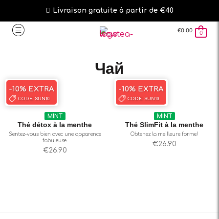
Livraison gratuite à partir de €40
€
0.00
0
Чай
-10% EXTRA
-10% EXTRA
CODE:
SUN10
CODE:
SUN10
MINT
MINT
Thé détox à la menthe
Thé SlimFit à la menthe
Sentez-vous bien avec une apparence
Obtenez la meilleure forme!
fabuleuse.
€
26.90
€
26.90