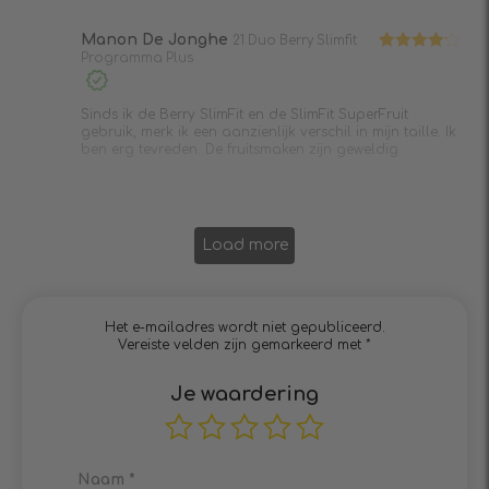
Manon De Jonghe
21 Duo Berry Slimfit
Programma Plus
Waardering
4
uit 5
Sinds ik de Berry SlimFit en de SlimFit SuperFruit
gebruik, merk ik een aanzienlijk verschil in mijn taille. Ik
ben erg tevreden. De fruitsmaken zijn geweldig.
Load more
Het e-mailadres wordt niet gepubliceerd.
Vereiste velden zijn gemarkeerd met
*
Je waardering
Naam
*