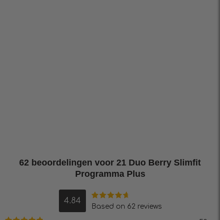
62 beoordelingen voor
21 Duo Berry Slimfit
Programma Plus
4.84
Waardering
Based on 62 reviews
4.84
uit 5