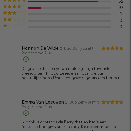
52
Waardering
5
10
uit 5
Waardering
0
4
uit 5
Waardering
0
3
uit 5
Waardering
0
2
uit
Waardering
5
1
uit
5
Hannah De Wilde
21 Duo Berry Slimfit
Programma Plus
Waardering
5
uit 5
De groene thee en yerba mate zijn mijn favoriete
theesoorten. Ik raad ze iedereen aan die van
natuurlijke ingrediënten en geweldige smaken houden!
Emma Van Leeuwen
21 Duo Berry Slimfit
Programma Plus
Waardering
5
uit 5
Ik drink ‘s ochtends de Berry thee en het is een
fantastisch begin van mijn dag. De bessensmaak is