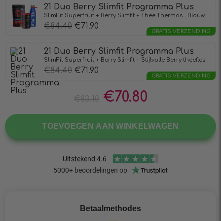
21 Duo Berry Slimfit Programma Plus
SlimFit Superfruit + Berry Slimfit + Thee Thermos – Blauw
€
84.40
€
71.90
GRATIS VERZENDING
21 Duo Berry Slimfit Programma Plus
SlimFit Superfruit + Berry Slimfit + Stijlvolle Berry theefles
€
84.40
€
71.90
GRATIS VERZENDING
€
70.80
€
83.10
TOEVOEGEN AAN WINKELWAGEN
Betaalmethodes