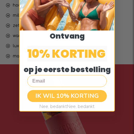
hoogwaardige materialen
milieuvriendelijk en herbruikbaar
zetgroep voor uitstekende filtratie
Ontvang
warm voor 12u & koud voor 24u
luxe design
10% KORTING
makkelijk te gebruiken
op je eerste bestelling
Email
IK WIL 10% KORTING
Nee, bedanktNee, bedankt