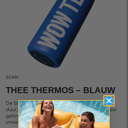
BERRY
THEE THERMOS – BLAUW
De blauwe theethermos is gemaakt van
duurzaam roestvrij staal en biedt betrouwbaar
gebruik zonder verkleuring of
smaakverandering.