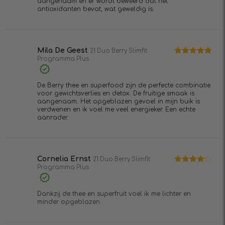
aangenaam en er wordt beweerd dat het
antioxidanten bevat, wat geweldig is.
Mila De Geest
21 Duo Berry Slimfit
Programma Plus
Waardering
5
uit 5
De Berry thee en superfood zijn de perfecte combinatie
voor gewichtsverlies en detox. De fruitige smaak is
aangenaam. Het opgeblazen gevoel in mijn buik is
verdwenen en ik voel me veel energieker. Een echte
aanrader.
Cornelia Ernst
21 Duo Berry Slimfit
Programma Plus
Waardering
4
uit 5
Dankzij de thee en superfruit voel ik me lichter en
minder opgeblazen.