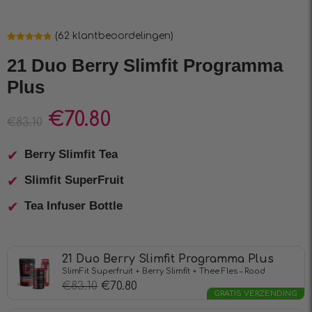
(
62
klantbeoordelingen)
Waardering
62
4.84
op 5
21 Duo Berry Slimfit Programma
gebaseerd
op
Plus
klantbeoordelingen
€
70.80
€
83.10
Berry Slimfit Tea
Slimfit SuperFruit
Tea Infuser Bottle
21 Duo Berry Slimfit Programma Plus
SlimFit Superfruit + Berry Slimfit + Thee Fles – Rood
€
83.10
€
70.80
GRATIS VERZENDING