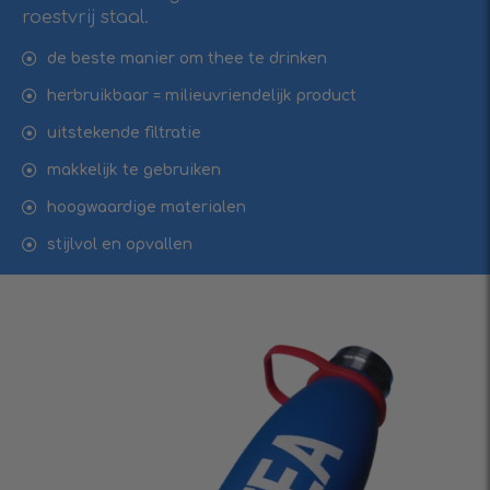
roestvrij staal.
de beste manier om thee te drinken
herbruikbaar = milieuvriendelijk product
uitstekende filtratie
makkelijk te gebruiken
hoogwaardige materialen
stijlvol en opvallen