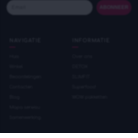
Email
ABONNEER
NAVIGATIE
INFORMATIE
Huis
Over ons
Winkel
DETOX
Beoordelingen
SLIMFIT
Contacten
Superfood
Blog
WOW pakketten
Mapa serwisu
Samenwerking