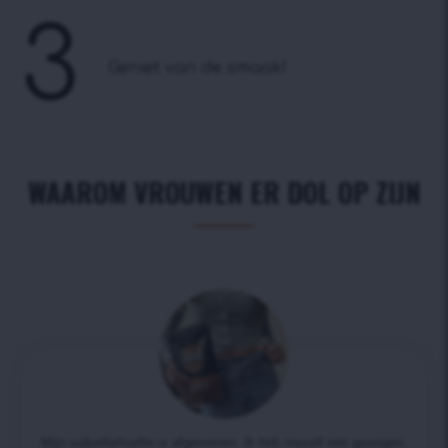
3
Geniet van de smaak!
WAAROM VROUWEN ER DOL OP ZIJN
Mijn suikerbehoefte is afgenomen. Ik heb mezelf niet gewogen,