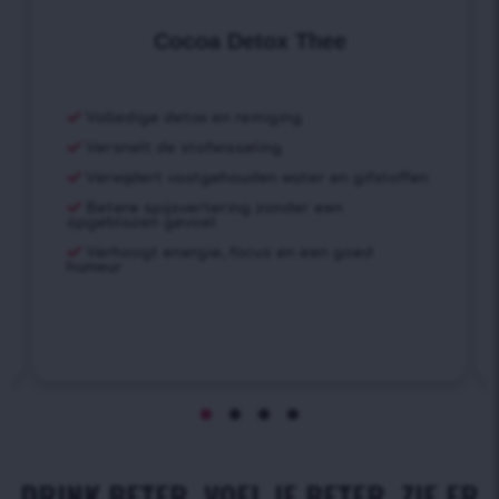
Cocoa Detox Thee
Volledige detox en reiniging
Versnelt de stofwisseling
Verwijdert vastgehouden water en gifstoffen
Betere spijsvertering zonder een
opgeblazen gevoel
Verhoogt energie, focus en een goed
humeur
DRINK BETER. VOEL JE BETER. ZIE ER