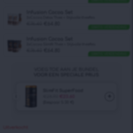
GRATIS VERZENDING
Infusion Cocoa Set
2xCocoa Detox Thee + Stijlvolle theefles
€
76.40
€
64.80
GRATIS VERZENDING
Infusion Cocoa Set
2xCocoa Slimfit Thee + Stijlvolle theefles
€
76.40
€
64.80
GRATIS VERZENDING
Uitverkocht