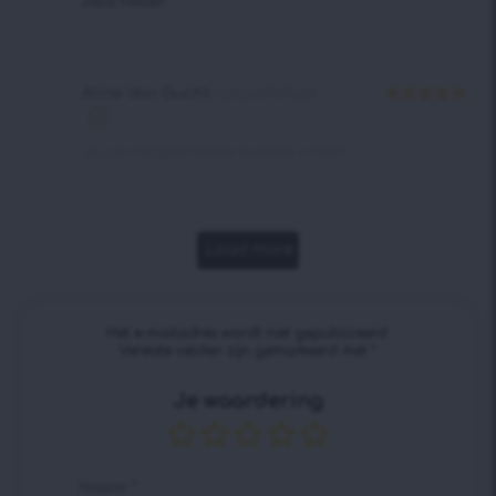
deze flessen.
Aline Van Gucht
Cocoa Fit Pack
Waardering
5
uit 5
Je zult nergens betere kwaliteit vinden.
Load more
Het e-mailadres wordt niet gepubliceerd.
Vereiste velden zijn gemarkeerd met
*
Je waardering
Naam
*