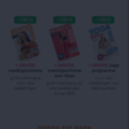
+ GRATIS
+ GRATIS
+ GRATIS
yoga
voedingsschema
trainingsschema
programma
voor thuis
gratis bezorging
voor alle
door alle
gratis bezorging bij
bestellingen van
bestellingen
alle bestellingen
Wellness-thee
boven €40