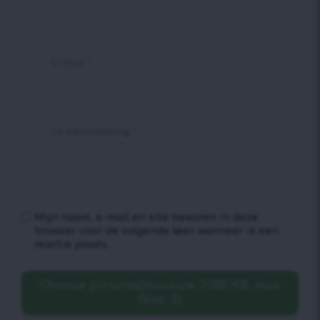
E-mail
*
Je beoordeling
*
Mijn naam, e-mail en site bewaren in deze
browser voor de volgende keer wanneer ik een
reactie plaats.
Choose pictures(maxsize: 2000 KB, max
files: 5)