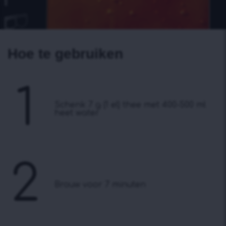
Hoe te gebruiken
1
Schenk 7 g (1 el) thee met 400-500 ml
heet water
2
Brouw voor 7 minuten