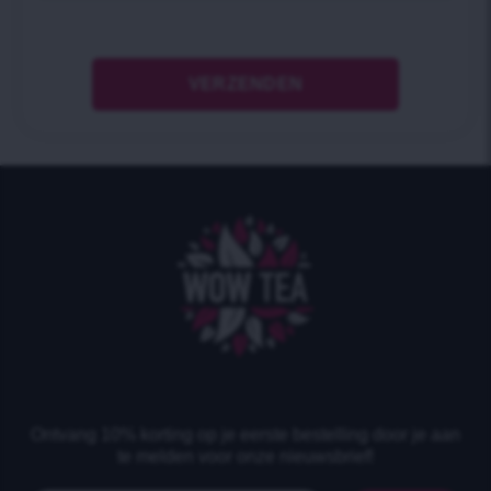
Ontvang 10% korting op je eerste bestelling door je aan
te melden voor onze nieuwsbrief!