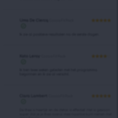
Uma De Clercq
Cocoa Fit Pack
Waardering
5
uit 5
Ik zie al positieve resultaten na de eerste dagen.
Kato Leroy
Cocoa Fit Pack
Waardering
4
uit 5
Ik ben twee weken geleden met het programma
begonnen en ik zie al verschil.
Clara Lambert
Cocoa Fit Pack
Waardering
5
uit 5
De thee is heerlijk en de detox is effectief. Het is gewoon
super dat je je thee overal mee naartoe kunt nemen met