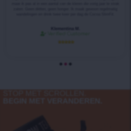
maar ik pas al in een aantal van de kleren die vorig jaar te strak
zaten. Geen diëten, geen honger. Ik maak gewoon regelmatig
wandelingen en drink twee keer per dag de Cocoa SlimFit.
Klementina M.
Verified Customer





STOP MET SCROLLEN.
BEGIN MET VERANDEREN.