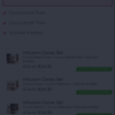
Cocoa Detox Thee
Cocoa Slimfit Thee
Stijlvolle theefles
Infusion Cocoa Set
Cocoa Detox Thee + Cocoa Slimfit Thee + Stijlvolle
theefles
€
76.40
€
64.80
GRATIS VERZENDING
Infusion Cocoa Set
Cocoa Detox + Cocoa Wellness + Stijlvolle theefles
€
76.40
€
64.80
GRATIS VERZENDING
Infusion Cocoa Set
Cocoa SlimFit + Cocoa Wellness + Stijlvolle theefles
€
76.40
€
64.80