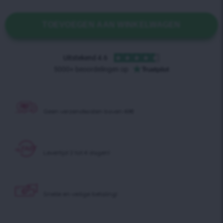
TOEVOEGEN AAN WINKELWAGEN
Geen verzendkosten boven 40€
Levertijd 2 tot 4 dagen!
Snelle en veilige betaling!