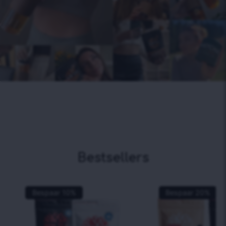
Bestsellers
Bespaar
10
%
Bespaar
20
%