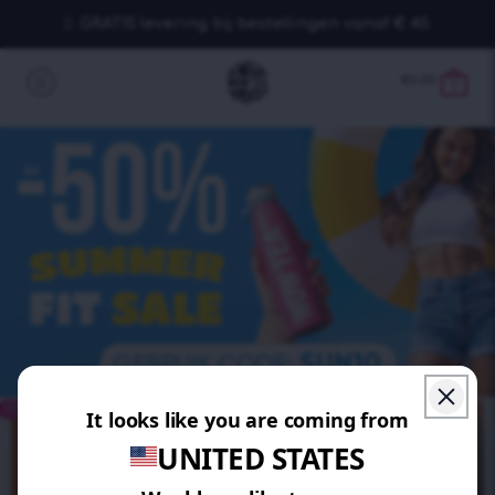
GRATIS levering bij bestellingen vanaf € 40.
€
0.00
0
BESPAAR 15%