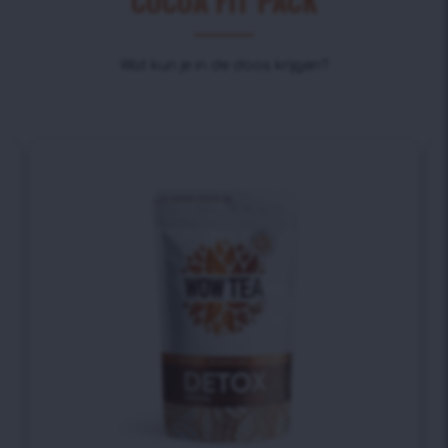
COCOA FIT PACK
Wat kun je in de doos krijgen?