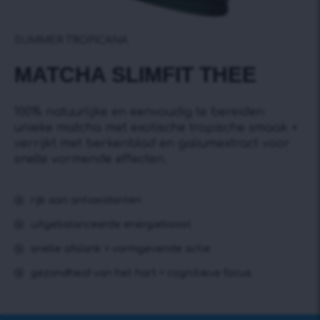
SUMMER TROPICANA
MATCHA SLIMFIT THEE
100% natuurlijke en eenvoudig te bereiden
unieke matcha met exotische tropische smaak +
verrijkt met berkenblad en galiumextract voor
snelle vormende effecten.
rijk aan antioxidanten
uitgebalanceerde energieboost
snelle afslank + vormgevende actie
gezondheid van het hart + cognitieve focus