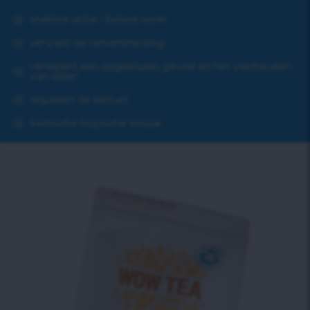
snellere actie - betere vorm
versnelt de vetverbranding
verwijdert een opgeblazen gevoel en het vasthouden
van water
reguleert de eetlust
exotische tropische smaak