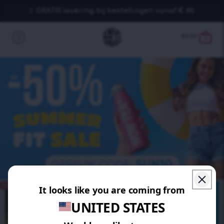
GRATIS levering bij bestellingen vanaf € 40.
€
0.00
0
BESPAAR 30%