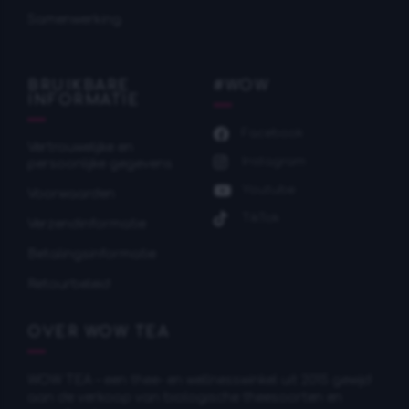
Samenwerking
BRUIKBARE
#WOW
INFORMATIE
Facebook
Vertrouwelijke en
Instagram
persoonlijke gegevens
Youtube
Voorwaarden
TikTok
Verzendinformatie
Betalingsinformatie
Retourbeleid
OVER WOW TEA
WOW TEA – een thee- en wellnesswinkel uit 2015 gewijd
aan de verkoop van biologische theesoorten en