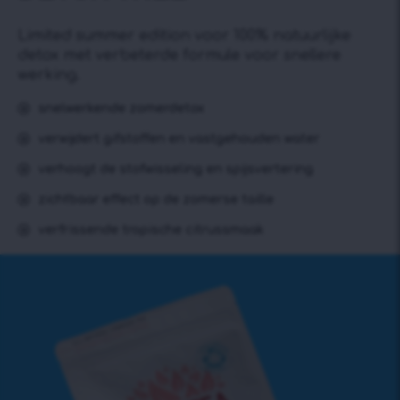
Limited summer edition voor 100% natuurlijke
detox met verbeterde formule voor snellere
werking.
snelwerkende zomerdetox
verwijdert gifstoffen en vastgehouden water
verhoogt de stofwisseling en spijsvertering
zichtbaar effect op de zomerse taille
verfrissende tropische citrussmaak