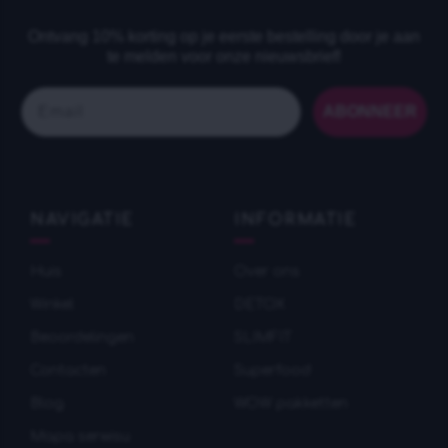
Ontvang 10% korting op je eerste bestelling door je aan
te melden voor onze nieuwsbrief!
Email
ABONNEER
NAVIGATIE
INFORMATIE
Huis
Over ons
Winkel
DETOX
Beoordelingen
SLIMFIT
Contacten
Superfood
Blog
WOW pakketten
Mapa serwisu