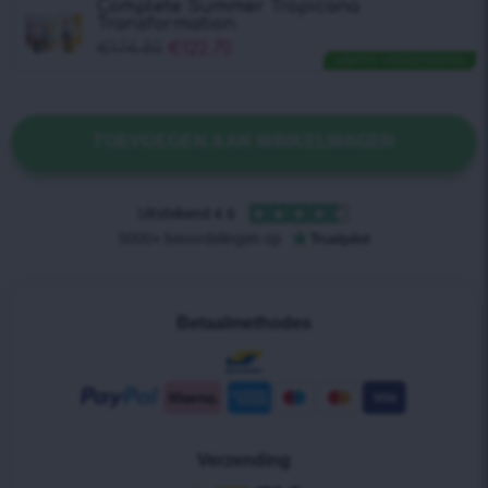
Complete Summer Tropicana
Transformation
€
174.80
€
122.70
GRATIS VERZENDING
TOEVOEGEN AAN WINKELWAGEN
Betaalmethodes
Verzending