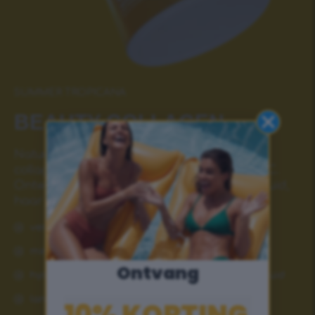
SUMMER TROPICANA
BEAUTY COLLAGEN
Natuurlijke formule met gehydrolyseerde
collageenpeptiden type I en III en vitamine C.
Ontwikkeld voor optimale verzorging van huid,
haar en nagels.
verstevigt en lift de huid
minimaliseert fijne lijntjes en rimpels
Ontvang
hydrateert en bevordert de elasticiteit van de huid
langere en sterkere nagels en haar
10% KORTING