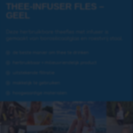
THEE-INFUSER FLES –
GEEL
Deze herbruikbare theefles met infuser is
gemaakt van borosilicaatglas en roestvrij staal.
de beste manier om thee te drinken
herbruikbaar = milieuvriendelijk product
uitstekende filtratie
makkelijk te gebruiken
hoogwaardige materialen