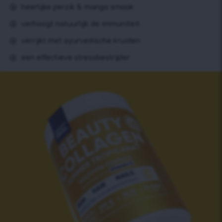
heerlijke perzik & mango smaak
verhoogt natuurlijk de immuniteit
verrijkt met ayurvedische kruiden
een effectieve stressbestrijder