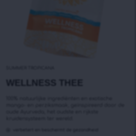
SUMMER TROPICANA
WELLNESS THEE
100% natuurlijke ingrediënten en exotische
mango- en perziksmaak, geïnspireerd door de
oude Ayurveda, het oudste en rijkste
kruidensysteem ter wereld.
verbetert en beschermt de gezondheid