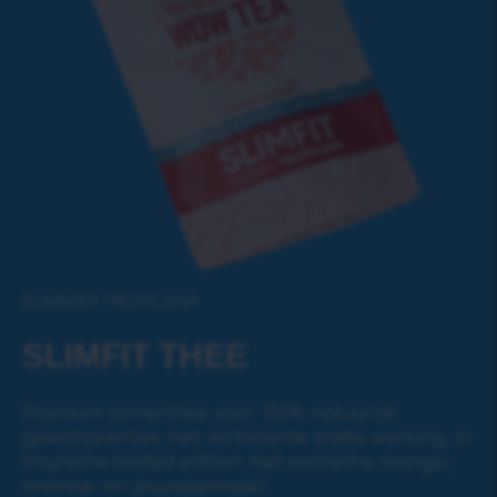
SUMMER TROPICANA
SLIMFIT THEE
Premium zomerthee voor 100% natuurlijk
gewichtsverlies met verbeterde snelle werking, in
tropische limited edition met exotische mango-,
ananas- en papajasmaak!