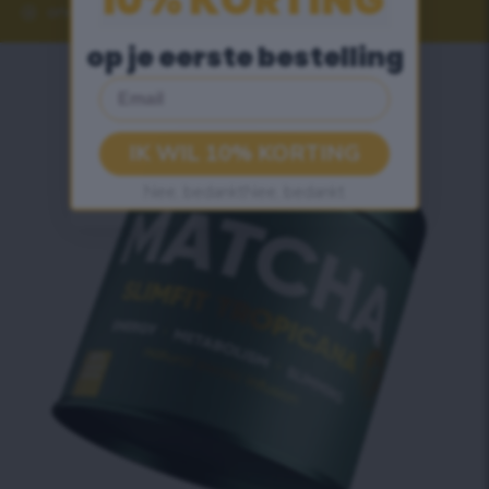
ondersteunt de spijsvertering
op je eerste bestelling
Email
IK WIL 10% KORTING
Nee, bedanktNee, bedankt