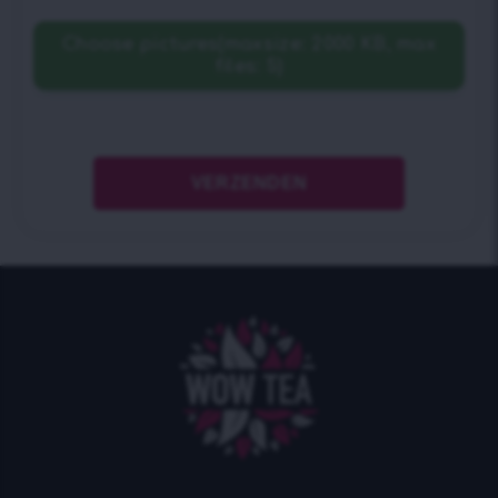
Choose pictures(maxsize: 2000 KB, max
files: 5)