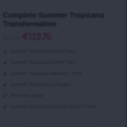
Complete Summer Tropicana
Transformation
€
122.70
€
174.80
Summer Tropicana Detox Thee
Summer Tropicana Slimfit Thee
Summer Tropicana Wellness Thee
Summer Tropicana Collagen
Thee fles (Gele)
Summer Tropicana Matcha SlimFit Thee