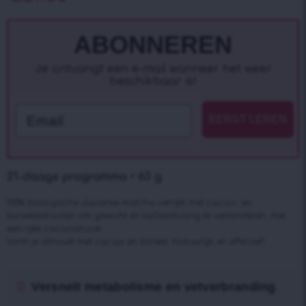
ABONNEREN
Je ontvangt een e-mail wanneer het weer
beschikbaar is!
Email
EERST LEREN
21-daags programma • 63 g
100% biologische Japanse matcha verrijkt met cacao- en
kaneelextracten om gewicht en tailleomvang te verminderen, met
een rijke cacaosmaak.
Vorm je silhouet met cacao en kaneel. Natuurlijk en effectief!
Versnelt metabolisme en vetverbranding