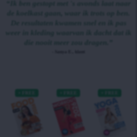
“Ik ben gestopt met 's avonds laat naar
de koelkast gaan, waar ik trots op ben.
De resultaten kwamen snel en ik pas
weer in kleding waarvan ik dacht dat ik
die nooit meer zou dragen.”
- Sanya E., klant