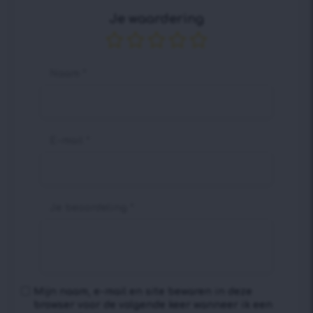
Je waardering
Naam
*
E-mail
*
Je beoordeling
*
Mijn naam, e-mail en site bewaren in deze
browser voor de volgende keer wanneer ik een