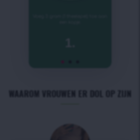
Voeg 3 gram (1 theelepel) toe aan
een kopje.
1.
WAAROM VROUWEN ER DOL OP ZIJN