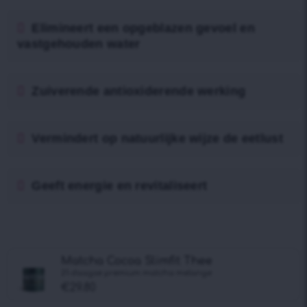
Elimineert een opgeblazen gevoel en
vastgehouden water
Zuiverende antioxiderende werking
Vermindert op natuurlijke wijze de eetlust
Geeft energie en revitaliseert
Matcha Cocoa Slimfit Thee
21-daagse premium matcha melange
€
29.80