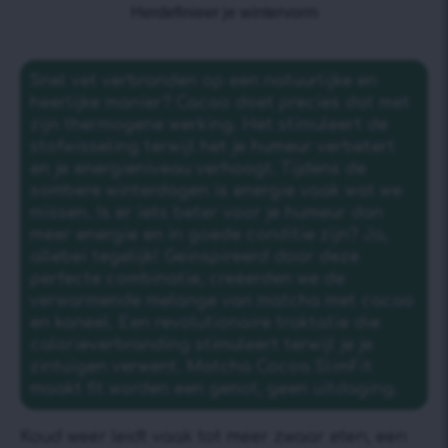
Herdefinieer je wintervorm
Snel vet verbranden op een natuurlijke en
heerlijke manier? Cacao doet precies dat met
zijn thermogene werking. Het stimuleert de
stofwisseling terwijl het je humeur verbetert
en je energieniveau verhoogt. Tijdens de
sombere winterdagen is energie vaak wat we
missen. Is er iets beter voor je humeur dan
meer energie en in goede conditie zijn? Ja,
allebei tegelijk! Geïnspireerd door deze
perfecte combinatie, creëerden we de
verwarmende melange van matcha met cacao
en kaneel. Een revolutionaire traktatie die
calorieverbranding stimuleert terwijl je je
zintuigen verwent. Matcha Cocoa SlimFit
maakt fit worden een genot, geen uitdaging.
Koud weer leidt vaak tot meer zwaar eten, een