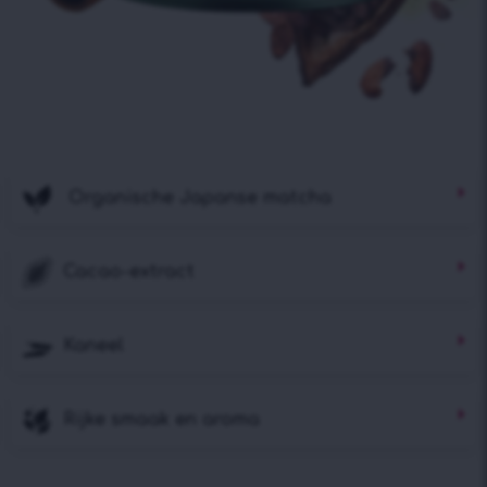
Organische Japanse matcha
Cacao-extract
Kaneel
Rijke smaak en aroma