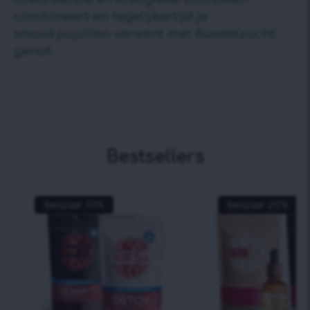
combineert en tegelijkertijd je
smaakpapillen verwent met fluweelzacht
genot.
Bestsellers
Bespaar
10
%
Bespaar
20
%