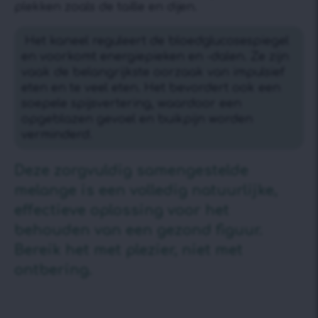
plekken zoals de taille en dijen.
Het kaneel reguleert de bloedglucosespiegel
en voorkomt energiepieken en -dalen. Ze zijn
vaak de belangrijkste oorzaak van impulsief
eten en te veel eten. Het bevordert ook een
soepele spijsvertering, waardoor een
opgeblazen gevoel en buikpijn worden
verminderd.
Deze zorgvuldig samengestelde
melange is ​​een volledig natuurlijke,
effectieve oplossing voor het
behouden van een gezond figuur.
Bereik het met plezier, niet met
ontbering.