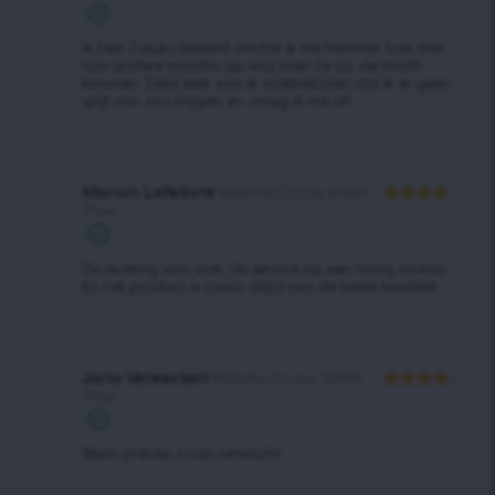
Waardering
5
uit 5
Ik heb 3 stuks besteld omdat ik me herinner hoe snel
hun andere matcha op was toen ze op de markt
kwamen. Deze keer was ik vastbesloten dat ik er geen
spijt van zou krijgen en vroeg ik me af!
Manon Lefebvre
Matcha Cocoa Slimfit
Thee
Waardering
4
uit 5
De levering was snel, de service op een hoog niveau.
En het product is zoals altijd van de beste kwaliteit.
Jana Vereecken
Matcha Cocoa Slimfit
Thee
Waardering
4
uit 5
Werkt precies zoals verwacht.