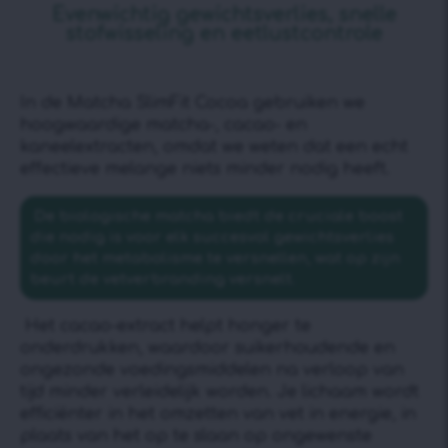
Evenwichtig gewichtsverlies, snelle
stofwisseling en eetlustcontrole
In de Matcha SlimFit Cocoa gebruiken we
hoogwaardige matcha-, cacao- en
kaneelextracten, omdat we weten dat een echt
effectieve melange niets minder nodig heeft.
De biologische matcha biedt de cruciale boost
die nodig is voor elk succesvol gewichtsverlies
door het metabolisme te versnellen, wat op zijn
beurt de vetverbranding versnelt.
Het cacao-extract helpt honger te
onderdrukken, waardoor suikerhoudende en
ongezonde voedingsmiddelen na verloop van
tijd minder verleidelijk worden. Je lichaam wordt
efficiënter in het omzetten van vet in energie, in
plaats van het op te slaan op ongewenste