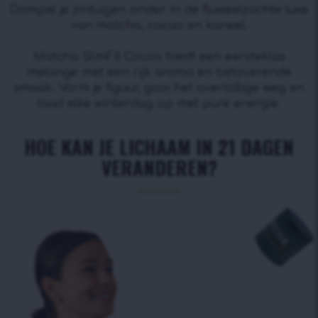
Dompel je zintuigen onder in de fluweelzachte luxe
van matcha, cacao en kaneel.
Matcha SlimFit Cocoa biedt een eersteklas
melange met een rijk aroma en betoverende
smaak. Vorm je figuur, gooi het overtollige weg en
laad elke winterdag op met pure energie.
HOE KAN JE LICHAAM IN 21 DAGEN
VERANDEREN?