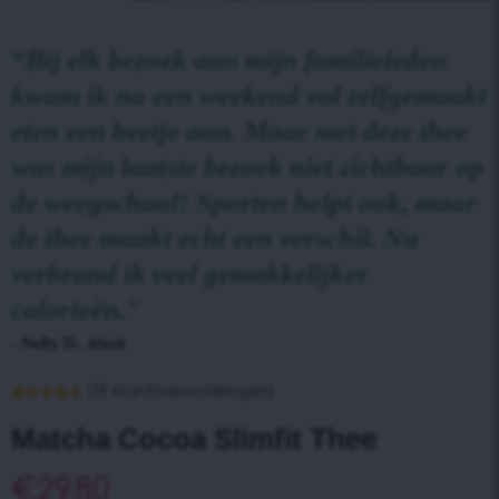
“Bij elk bezoek aan mijn familieleden
kwam ik na een weekend vol zelfgemaakt
eten een beetje aan. Maar met deze thee
was mijn laatste bezoek niet zichtbaar op
de weegschaal! Sporten helpt ook, maar
de thee maakt echt een verschil. Nu
verbrand ik veel gemakkelijker
calorieën."
- Nelly D., klant
(
19
klantbeoordelingen)
Waardering
19
4.74
op 5
Matcha Cocoa Slimfit Thee
gebaseerd
op
klantbeoordelingen
€
29.80