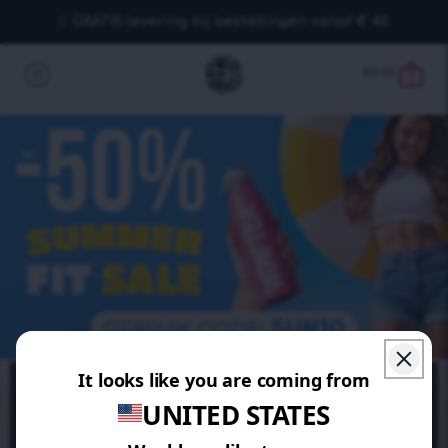
GRATIS levering bij bestellingen vanaf € 40.
€
0.00
0