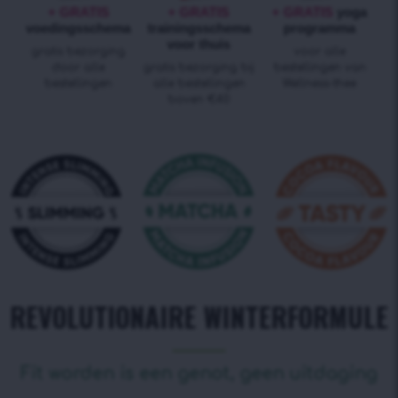
+ GRATIS
+ GRATIS
+ GRATIS
yoga
voedingsschema
trainingsschema
programma
voor thuis
gratis bezorging
voor alle
door alle
gratis bezorging bij
bestellingen van
bestellingen
alle bestellingen
Wellness-thee
boven €40
REVOLUTIONAIRE WINTERFORMULE
Fit worden is een genot, geen uitdaging