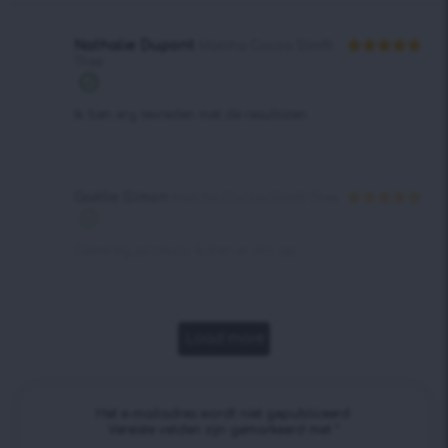
Nathalie Dupont
Matcha Cocoa Slimfit
Thee
Waardering
5
uit 5
Ik ben erg tevreden met de resultaten.
Gaëlle Simon
Matcha Cocoa Slimfit Thee
Waardering
5
uit 5
Geweldig product, ik ben er dol op.
Load more
Het e-mailadres wordt niet gepubliceerd.
Vereiste velden zijn gemarkeerd met
*