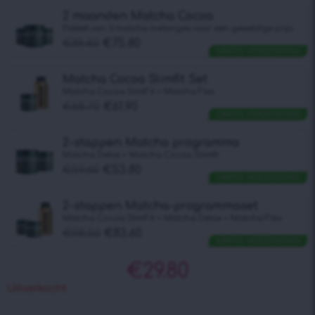
2 maanden Matcha Cocoa
Pakket van 3 matcha melanges voor een geweldige prijs
€
89.40
€
75.80
GRATIS VERZENDING
Matcha Cocoa Slimfit Set
Matcha Cocoa SlimFit + Matcha Fles
€
68.70
€
61.90
GRATIS VERZENDING
2-stappen Matcha programma
Matcha Detox + Matcha Cocoa Slimfit
€
59.60
€
53.80
GRATIS VERZENDING
2-stappen Matcha-programmaset
Matcha Cocoa SlimFit + Matcha Detox + Matcha Fles
€
98.50
€
83.60
GRATIS VERZENDING
€
29.80
Uitverkocht