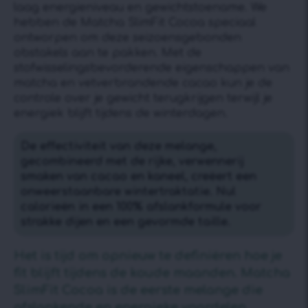
laag energieniveau en gewichtstoename. We
hebben de Matcha SlimFit Cocoa speciaal
ontworpen om deze seizoensgebonden
obstakels aan te pakken. Met de
stofwisselingsbevorderende eigenschappen van
matcha en vetverbrandende cacao kun je de
controle over je gewicht terugkrijgen terwijl je
energiek blijft tijdens de winterdagen.
De effectiviteit van deze melange,
gecombineerd met de rijke, verwennerij
smaken van cacao en kaneel, creëert een
onweerstaanbare wintertraktatie. Nul
calorieën in een 100% afslankformule voor
strakke dijen en een gevormde taille.
Het is tijd om opnieuw te definiëren hoe je
fit blijft tijdens de koude maanden. Matcha
SlimFit Cocoa is de eerste melange die
afslankende en energieke voordelen