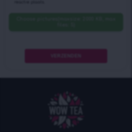
reactie plaats.
Choose pictures(maxsize: 2000 KB, max
files: 5)