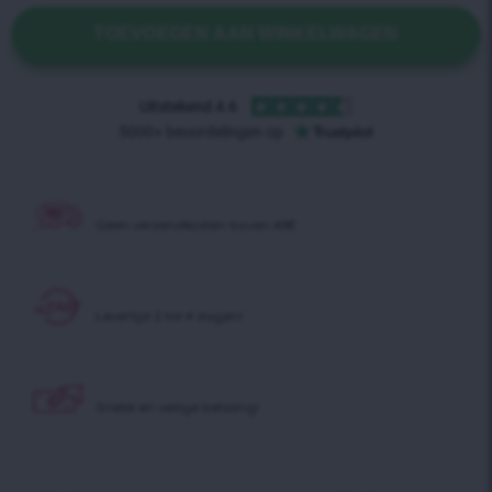
TOEVOEGEN AAN WINKELWAGEN
Geen verzendkosten boven 40€
Levertijd 2 tot 4 dagen!
Snelle en veilige betaling!