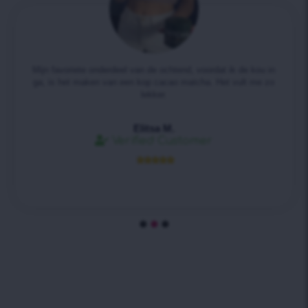
Mijn favoriete onderdeel van de ochtend, voordat ik de kou in
ga, is het maken van een kop cacao matcha. Het vult me ​​zo
lekker.
Elitsa M.
Verified Customer




