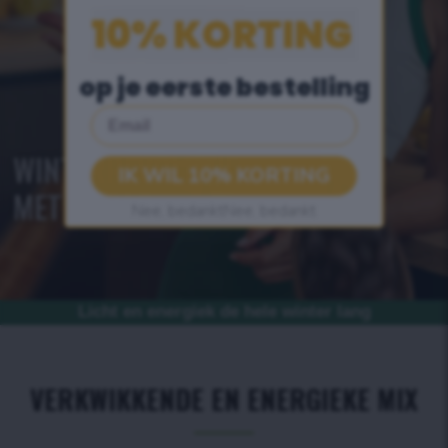
10% KORTING
op je eerste bestelling
Email
WINTERREVOLUTIE
IK WIL 10% KORTING
MET CACAO
Nee, bedanktNee, bedankt
Licht en energiek de hele winter lang
VERKWIKKENDE EN ENERGIEKE MIX