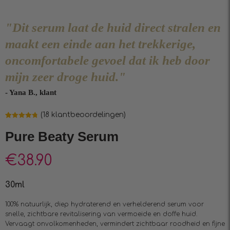
"Dit serum laat de huid direct stralen en
maakt een einde aan het trekkerige,
oncomfortabele gevoel dat ik heb door
mijn zeer droge huid."
- Yana B., klant
(
18
klantbeoordelingen)
Waardering
18
4.78
op 5
Pure Beaty Serum
gebaseerd
op
klantbeoordelingen
€
38.90
30ml
100% natuurlijk, diep hydraterend en verhelderend serum voor
snelle, zichtbare revitalisering van vermoeide en doffe huid.
Vervaagt onvolkomenheden, vermindert zichtbaar roodheid en fijne