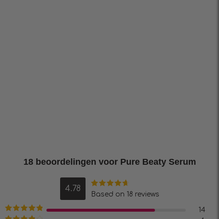
18 beoordelingen voor
Pure Beaty Serum
4.78
Waardering
Based on 18 reviews
4.78
uit 5
14
Waardering
5