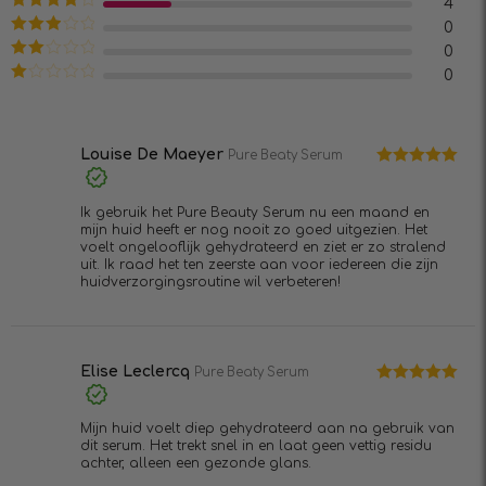
4
uit 5
Waardering
0
4
uit 5
Waardering
0
3
uit 5
Waardering
0
2
uit
Waardering
5
1
uit
5
Louise De Maeyer
Pure Beaty Serum
Waardering
5
uit 5
Ik gebruik het Pure Beauty Serum nu een maand en
mijn huid heeft er nog nooit zo goed uitgezien. Het
voelt ongelooflijk gehydrateerd en ziet er zo stralend
uit. Ik raad het ten zeerste aan voor iedereen die zijn
huidverzorgingsroutine wil verbeteren!
Elise Leclercq
Pure Beaty Serum
Waardering
5
uit 5
Mijn huid voelt diep gehydrateerd aan na gebruik van
dit serum. Het trekt snel in en laat geen vettig residu
achter, alleen een gezonde glans.