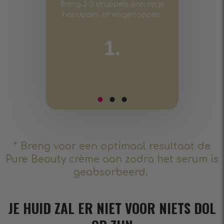
Breng 2-3 druppels aan op je
handpalm of vingertoppen.
1.
* Breng voor een optimaal resultaat de
Pure Beauty crème aan zodra het serum is
geabsorbeerd.
JE HUID ZAL ER NIET VOOR NIETS DOL