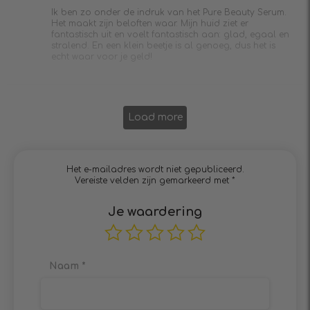
Ik ben zo onder de indruk van het Pure Beauty Serum.
Het maakt zijn beloften waar. Mijn huid ziet er
fantastisch uit en voelt fantastisch aan: glad, egaal en
stralend. En een klein beetje is al genoeg, dus het is
echt waar voor je geld!
Load more
Het e-mailadres wordt niet gepubliceerd.
Vereiste velden zijn gemarkeerd met
*
Je waardering
Naam
*