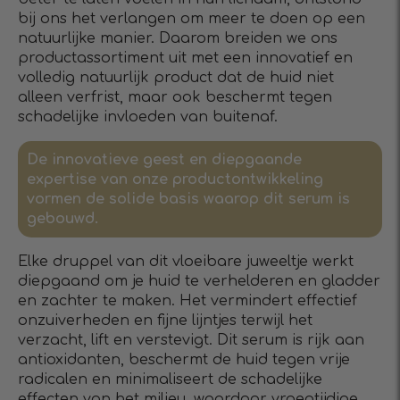
bij ons het verlangen om meer te doen op een
natuurlijke manier. Daarom breiden we ons
productassortiment uit met een innovatief en
volledig natuurlijk product dat de huid niet
alleen verfrist, maar ook beschermt tegen
schadelijke invloeden van buitenaf.
De innovatieve geest en diepgaande
expertise van onze productontwikkeling
vormen de solide basis waarop dit serum is
gebouwd.
Elke druppel van dit vloeibare juweeltje werkt
diepgaand om je huid te verhelderen en gladder
en zachter te maken. Het vermindert effectief
onzuiverheden en fijne lijntjes terwijl het
verzacht, lift en verstevigt. Dit serum is rijk aan
antioxidanten, beschermt de huid tegen vrije
radicalen en minimaliseert de schadelijke
effecten van het milieu, waardoor vroegtijdige