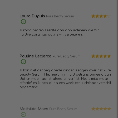
Laura Dupuis
Pure Beaty Serum
Waardering
4
uit 5
Ik raad het ten zeerste aan aan iedereen die zijn
huidverzorgingsroutine wil verbeteren.
Pauline Leclercq
Pure Beaty Serum
Waardering
5
uit 5
Ik kan niet genoeg goede dingen zeggen over het Pure
Beauty Serum. Het heeft mijn huid getransformeerd van
dof en moe naar stralend en verfrist. Het is mild maar
effectief en ik heb al na een week een zichtbaar verschil
opgemerkt.
Mathilde Maes
Pure Beaty Serum
Waardering
5
uit 5