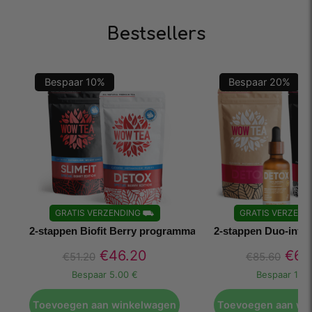
Bestsellers
Bespaar
10
%
Bespaar
20
%
GRATIS VERZENDING
⛟
GRATIS VERZEND
2-stappen Biofit Berry programma
2-stappen Duo-infu
€
46.20
€
68
€
51.20
€
85.60
Bespaar
5.00 €
Bespaar
17.1
Toevoegen aan winkelwagen
Toevoegen aan wi