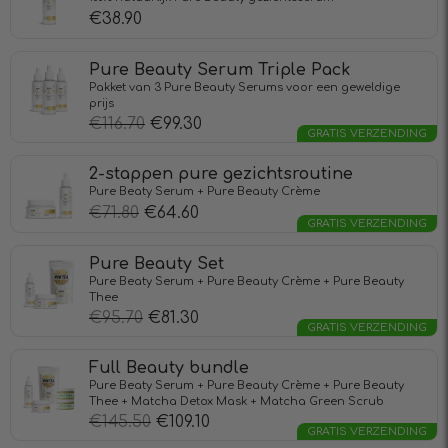
€
38.90
Pure Beauty Serum Triple Pack
Pakket van 3 Pure Beauty Serums voor een geweldige
prijs
€
116.70
€
99.30
GRATIS VERZENDING
2-stappen pure gezichtsroutine
Pure Beaty Serum + Pure Beauty Crème
€
71.80
€
64.60
GRATIS VERZENDING
Pure Beauty Set
Pure Beaty Serum + Pure Beauty Crème + Pure Beauty
Thee
€
95.70
€
81.30
GRATIS VERZENDING
Full Beauty bundle
Pure Beaty Serum + Pure Beauty Crème + Pure Beauty
Thee + Matcha Detox Mask + Matcha Green Scrub
€
145.50
€
109.10
GRATIS VERZENDING