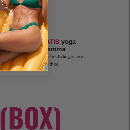
+ GRATIS
yoga
programma
voor alle bestellingen van
Wellness-thee
(BOX)