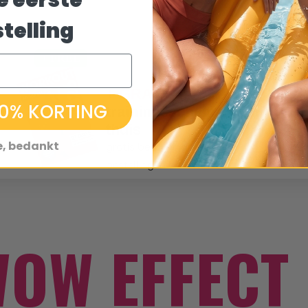
e eerste
telling
+ GRATIS
 10% KORTING
trainingsschema voor
thuis
e, bedankt
gratis bezorging bij alle
bestellingen boven €40
WOW EFFECT 