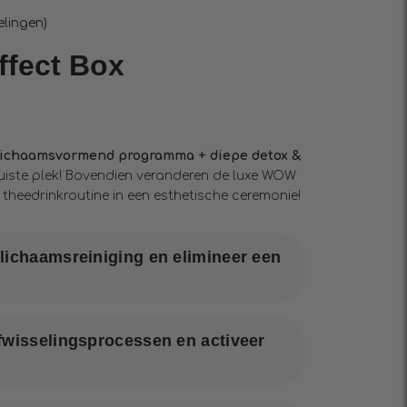
lingen)
fect Box
k lichaamsvormend programma + diepe detox &
uiste plek! Bovendien veranderen de luxe WOW
 theedrinkroutine in een esthetische ceremonie!
lichaamsreiniging en elimineer een
fwisselingsprocessen en activeer