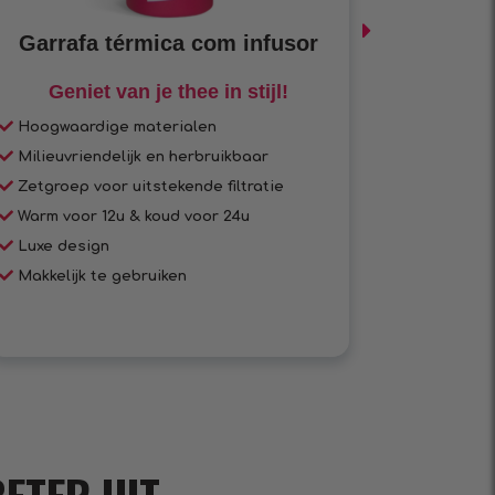
Garrafa térmica com infusor
Geniet van je thee in stijl!
De best
Hoogwaardige materialen
De best
Milieuvriendelijk en herbruikbaar
Herbrui
Zetgroep voor uitstekende filtratie
Uitsteke
Warm voor 12u & koud voor 24u
Makkeli
Luxe design
Hoogwaa
Makkelijk te gebruiken
Stijlvol