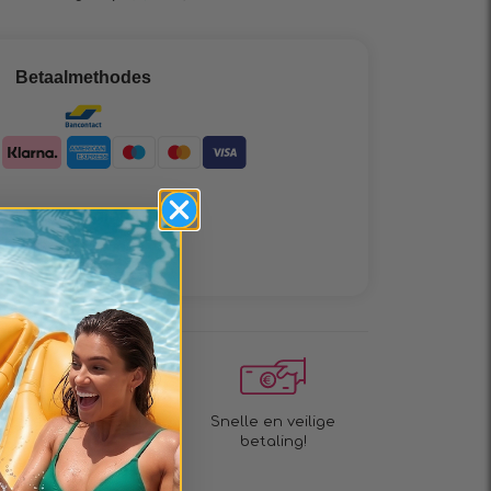
Betaalmethodes
Verzending
Levertijd 2 tot 4
Snelle en veilige
dagen!
betaling!