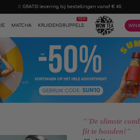
GRATIS levering bij bestellingen vanaf € 40.
NEW
IE
MATCHA
KRUIDENDRUPPELS
WIN
"'De slimste com
fit te houden!"