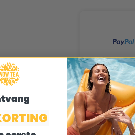
tvang
KORTING
Geen verzendkosten
boven 40€