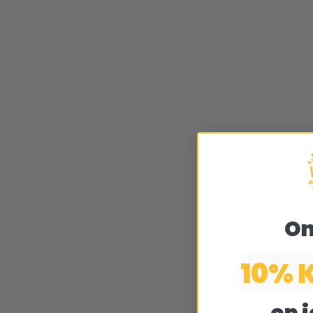
On
10% 