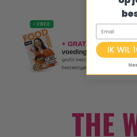
op j
bes
Email
+ GRATIS
IK WIL
voedingsschema
gratis bezorging door alle
Ne
bestellingen
THE 