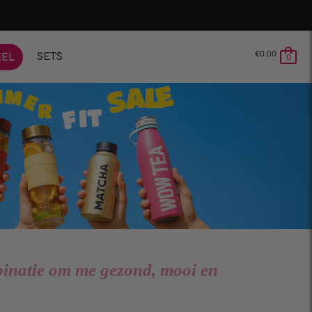
€
0.00
SETS
KEL
0
binatie om me gezond, mooi en