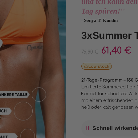
und ich kann den
Tag spüren!''
- Sonya T. Kundin
3xSummer T
61,40
€
76,80
€
Low stock
21-Tage-Programm – 150
Limitierte Sommeredition 
Formel für schnellere Wi
mit einem erfrischenden 
heiß oder kalt genossen w
Schnell wirkend