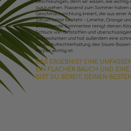
beschleunigen, denn wir wissen, wie wichtig
auszusehen. Passend zum Sommer haben wi
Geschmacksrichtung kreiert, die aus einer 
Zitrusfrüchte besteht – Limette, Orange u
erfrischende Sommertee reinigt deinen Kör
Schluck von Giftstoffen und überschüssigem 
Antioxidantien und hat außerdem eine schne
für die Aufrechterhaltung des Säure-Basen
Körper wichtig ist.
DAS ERGEBNIS? EINE UMFASSE
EIN FLACHER BAUCH UND EINE
BIST DU BEREIT, DEINEN BES