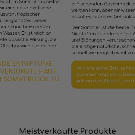
 es ist, im Sommer makellos
erfrischenden Geschmack, d
r eine neue exotische
werden kann, aber wir wisse
Auswahl tropischer
eiskaltes, leckeres Getränk 
nd Bergamotte. Dieser
per schon beim ersten
Der Sommer ist die beste Ze
Wasser. Er ist reich an
Giftstoffen zu befreien, di
lle basische Wirkung, die
und Blähungen verursachen
-Gleichgewichts in deinem
die einzige natürliche, schne
schnell wie möglich wohl zu
NDE ENTGIFTUNG,
Verliere keine Zeit, schn
 VERJÜNGTE HAUT.
Summer Tropicana Detox
TEN SOMMERLOOK ZU
geh an den Strand, um d
Meistverkaufte Produkte