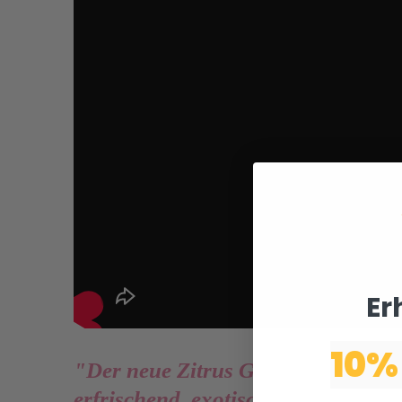
Er
10%
"Der neue Zitrus Geschmack ist abs
erfrischend, exotisch und reichhal