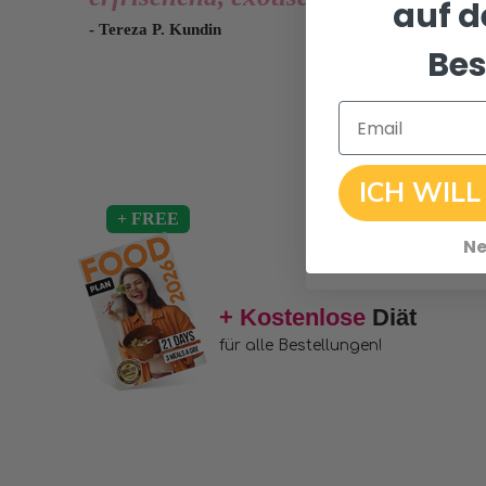
auf d
- Tereza P. Kundin
Bes
Email
ICH WILL
Ne
+ Kostenlose
Diät
für alle Bestellungen!