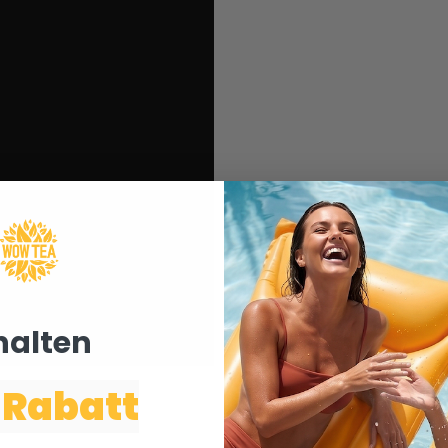
halten ​
 Rabatt
olut herrlich -
tig!"