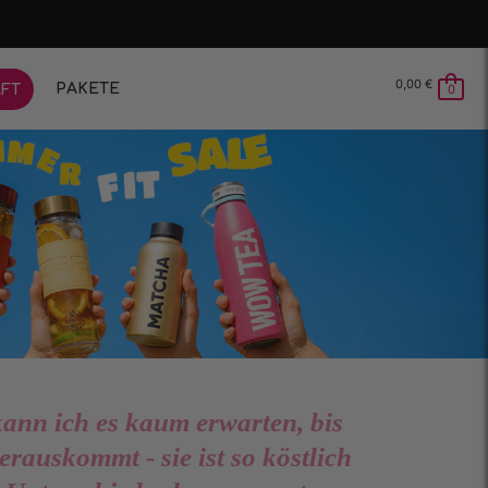
0,00
€
PAKETE
FT
0
ann ich es kaum erwarten, bis
rauskommt - sie ist so köstlich