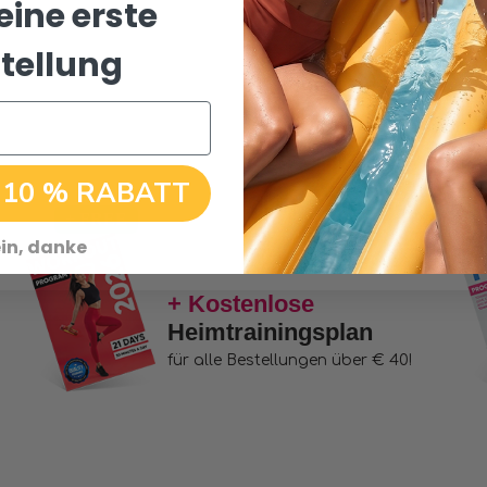
eine erste
tellung
 10 % RABATT
in, danke
+ Kostenlose
Heimtrainingsplan
für alle Bestellungen über € 40!