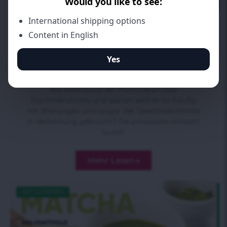
Wie beeinflusst ein
Probiotikum das
Darmmikrobiom?
Wie beeinflusst ein Probiotikum das
Darmmikrobiom, und warum wird es so häufig
mit Blähungen und sogar der Gewichtskontrolle
in Verbindung gebracht? Die präziseste Antwort
lautet:
Mehr Lesen »
GET CLEANSED