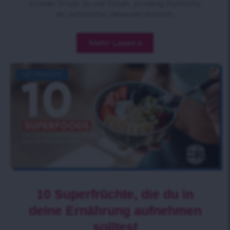
inneren Druck: zu viel Essen, zu wenig Kontrolle,
ein schlechtes Gewissen danach.
Mehr Lesen »
GET HEALTHY
10 Superfrüchte, die du in
deine Ernährung aufnehmen
solltest