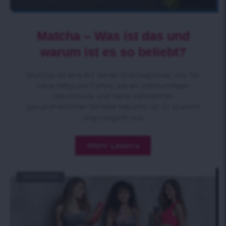
Matcha – Was ist das und
warum ist es so beliebt?
Matcha ist eine Art feines Grünteepulver, das für
seine tiefgrüne Farbe, seinen vollmundigen
Geschmack und seine zahlreichen
gesundheitlichen Vorteile bekannt ist. Er stammt
ursprünglich aus
Mehr Lesen »
UNCATEGORY