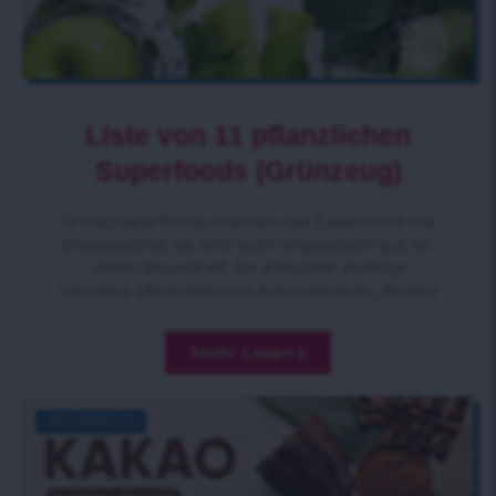
Liste von 11 pflanzlichen
Superfoods (Grünzeug)
Grüne Superfoods machen das Essen nicht nur
interessanter, sie sind auch unglaublich gut für
deine Gesundheit. Sie enthalten wichtige
Vitamine, Mineralien und Antioxidantien, die eine
Mehr Lesen »
GET HEALTHY