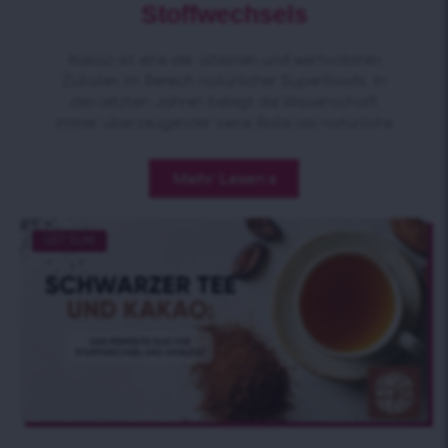
Stoffwechsels
Kakao ist eine der ältesten und wertvollsten
Zutaten im Bereich natürlicher Superfoods. In
den letzten Jahren belegt die Wissenschaft
immer überzeugender seine Rolle als natürliche
Mehr Lesen »
GET SLIM