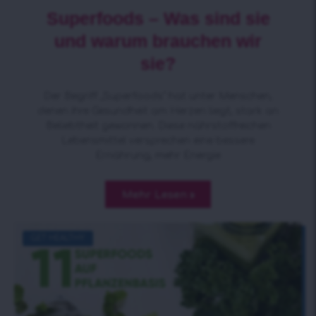
Superfoods – Was sind sie
und warum brauchen wir
sie?
Der Begriff „Superfoods“ hat unter Menschen,
denen ihre Gesundheit am Herzen liegt, stark an
Beliebtheit gewonnen. Diese nährstoffreichen
Lebensmittel versprechen eine bessere
Ernährung, mehr Energie
Mehr Lesen »
GET HEALTHY