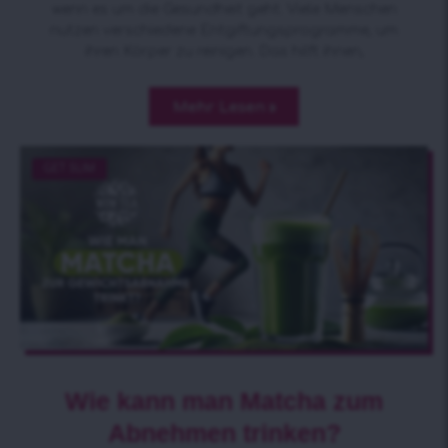
wenn es um die Gesundheit geht. Viele Menschen
nutzen verschiedene Entgiftungsprogramme, um
ihren Körper zu reinigen. Das hilft ihnen,
Mehr Lesen »
GET SLIM
Wie kann man Matcha zum
Abnehmen trinken?