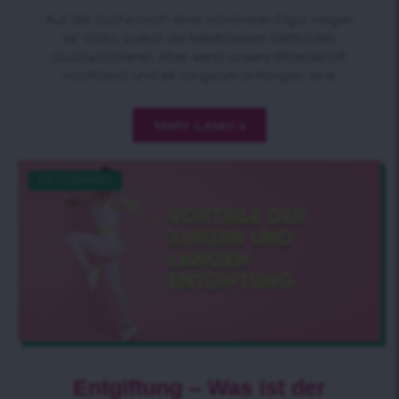
Auf der Suche nach einer schöneren Figur neigen
wir dazu, zuerst die beliebtesten Methoden
auszuprobieren. Aber wenn unsere Willenskraft
nachlässt und wir langsam anfangen, eine
Mehr Lesen »
GET CLEANSED
Entgiftung – Was ist der