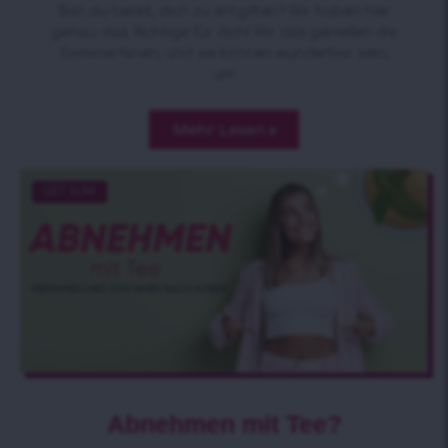
Bist du bereit, dich zu entgiften? Wir haben hier
genau das Richtige für dich! Wir alle genießen die
Sommerferien, und sie können wunderbar sein,
um
Mehr Lesen »
GET SLIM
Abnehmen mit Tee?