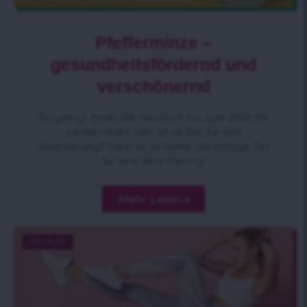
Pfefferminze –
gesundheitsfördernd und
verschönernd
So gelingt Ihnen der Neustart ins Jahr 2021! Wir
werden direkt sein. Ist es Zeit für eine
Veränderung? Denn es ist immer die richtige Zeit
für eine Veränderung!
Mehr Lesen »
GET SLIM