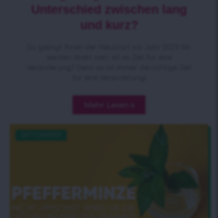
Unterschied zwischen lang
und kurz?
So gelingt Ihnen der Neustart ins Jahr 2021! Wir
werden direkt sein. Ist es Zeit für eine
Veränderung? Denn es ist immer die richtige Zeit
für eine Veränderung!
Mehr Lesen »
GET CLEANSED