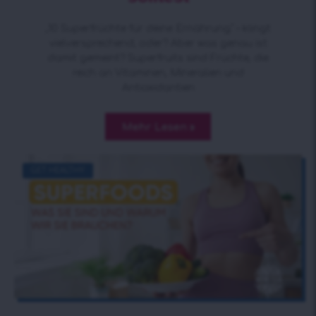
„10 Superfrüchte für deine Ernährung“ – klingt
vielversprechend, oder? Aber was genau ist
damit gemeint? Superfruits sind Früchte, die
reich an Vitaminen, Mineralien und
Antioxidantien
Mehr Lesen »
GET HEALTHY