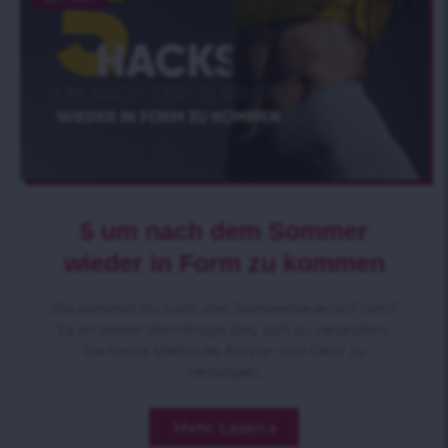
5 um nach dem Sommer
wieder in Form zu kommen
Wie kommst du nach den Sommerferien in Form?
Es ist immer die richtige Zeit, sich zu verändern.
Die beste Methode, Körper und Geist zu
verjüngen,
Mehr Lesen »