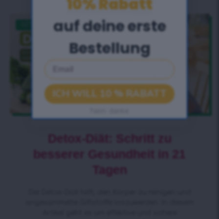
10% Rabatt
auf deine erste
GET CLEANSED
Bestellung
Email
ICH WILL 10 % RABATT
Nein, danke
Detox-Diät: Schritt zu
besserer Gesundheit in 21
Tagen
Die Detox-Diät hilft, den Körper zu reinigen und
angesammelte Giftstoffe loszuwerden. In diesem
Artikel geht es um effektive und sichere