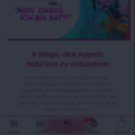
9 Wege, den Appetit
natürlich zu reduzieren
Wir werden es nicht schaffen, indem wir
Einschränkungen befolgen oder Kalorien
berechnen. Stattdessen werden wir unseren
Körper so “hacken”, dass er uns keine Signale
mehr gibt, dass wir hungrig sind, obwohl wir es
eigentlich nicht sind!
NEW
Mehr Lesen »
DETOX
SLIMFIT
MATCHA
DROPS
GESCHÄFT