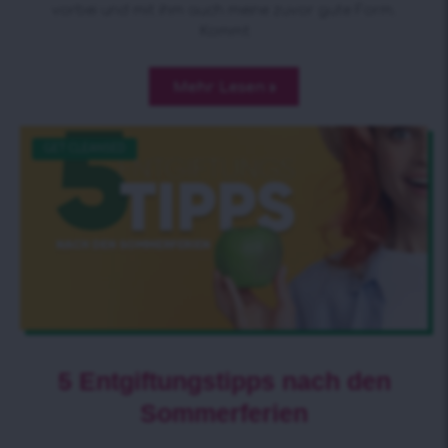
vorbei und mit ihm auch meine zuvor gute Form.
Kommt
Mehr Lesen »
GET CLEANSED
5 Entgiftungstipps nach den
Sommerferien