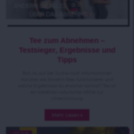
Tee zum Abnehmen –
Testsieger, Ergebnisse und
Tipps
Bist du auf der Suche nach Informationen
darüber, wie Abnehm-Tees funktionieren und
welche Ergebnisse du erwarten kannst? Tee ist
ein beliebtes natürliches Mittel zur
Unterstützung
Mehr Lesen »
GET SLIM