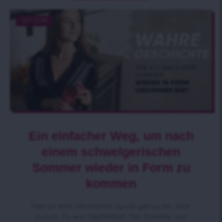
GET SLIM
Ein einfacher Weg, um nach
einem schwelgerischen
Sommer wieder in Form zu
kommen
Hier ist eine Geschichte. Spule genau ein Jahr
zurück. Es war September. Der Sommer war