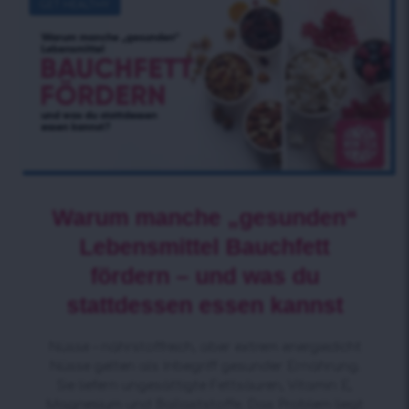
GET HEALTHY
Warum manche „gesunden“
Lebensmittel Bauchfett
fördern – und was du
stattdessen essen kannst
Nüsse – nährstoffreich, aber extrem energiedicht
Nüsse gelten als Inbegriff gesunder Ernährung.
Sie liefern ungesättigte Fettsäuren, Vitamin E,
Magnesium und Ballaststoffe. Das Problem liegt