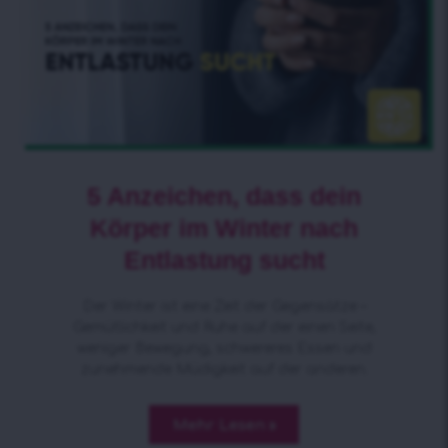
5 Anzeichen, dass dein
Körper im Winter nach
Entlastung sucht
Der Winter ist eine Zeit der Gegensätze –
Gemütlichkeit und Ruhe auf der einen Seite,
weniger Bewegung, schwereres Essen und
zunehmende Müdigkeit auf der anderen.
Mehr Lesen »