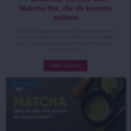
Matcha-Tee, die du kennen
solltest
Du fragst dich, was Matcha-Tee so besonders
macht? In diesem Artikel werfen wir einen Blick
auf 7 der vielen nachgewiesenen Vorteile von
Matcha, die du
Mehr Lesen »
GET HEALTHY