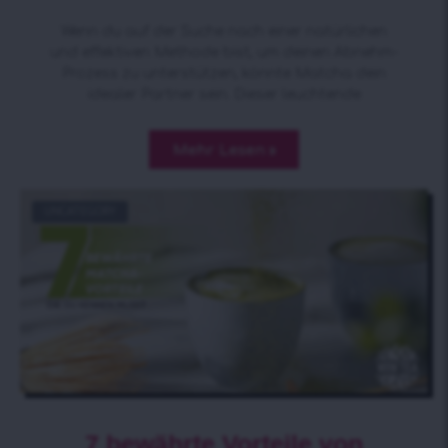
Wenn du auf der Suche nach einer natürlichen
und effektiven Methode bist, um deinen Abnehm-
Prozess zu unterstützen, könnte Matcha dein
idealer Partner sein. Dieser leuchtende
Mehr Lesen »
UNCATEGORY
7 bewährte Vorteile von