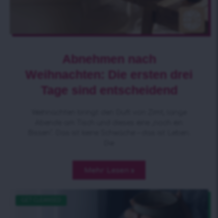
Abnehmen nach
Weihnachten: Die ersten drei
Tage sind entscheidend
Weihnachten bringt den Duft von Zimt, lange
Abende am Tisch und dieses eine „noch ein
Bissen“. Das ist keine Schwäche – das ist Leben.
Die
Mehr Lesen »
GET CLEANSED