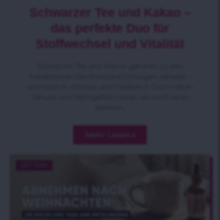
Schwarzer Tee und Kakao –
das perfekte Duo für
Stoffwechsel und Vitalität
Schwarzer Tee und Kakao gehören zu den
beliebtesten Geschmacksrichtungen weltweit –
aromatisch, intensiv und belebend. Doch neben
Genuss und Wohlgefühl haben sie noch einen
weiteren,
Mehr Lesen »
GET SLIM