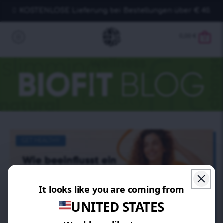
KOSTENLOSE Lieferung bei Bestellungen über € 40.
0,00
€
0
GET HEALTHY