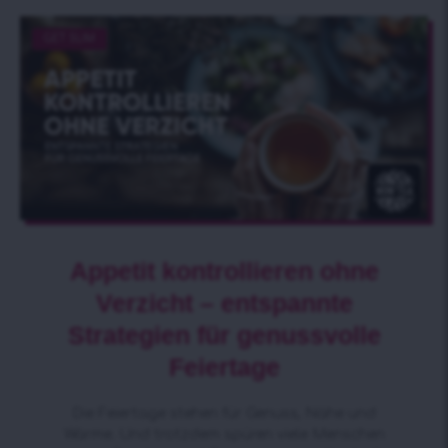
GET SLIM
Appetit kontrollieren ohne
Verzicht – entspannte
Strategien für genussvolle
Feiertage
Die Feiertage stehen für Genuss, Nähe und
Wärme. Und trotzdem spüren viele Menschen