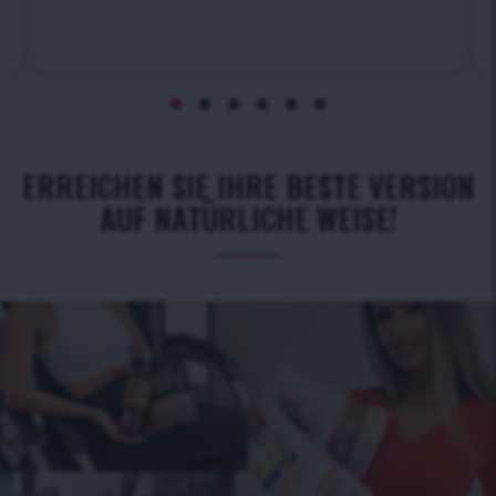
ERREICHEN SIE IHRE BESTE VERSION
AUF NATÜRLICHE WEISE!