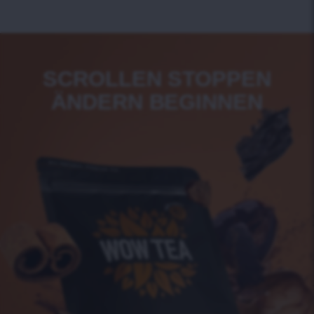
SCROLLEN STOPPEN
ÄNDERN BEGINNEN