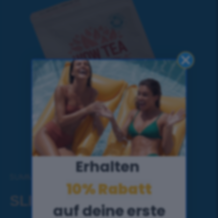
Erhalten ​
SUMMER TROPICANA
10% Rabatt
SLIMFIT TEE
auf deine erste