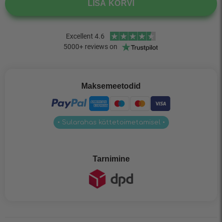
LISA KORVI
Maksemeetodid
• Sularahas kättetoimetamisel •
Tarnimine