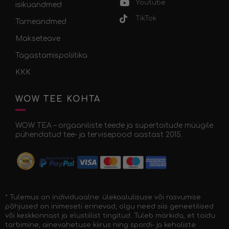
Youtube
isikuandmed
TikTok
Tarneandmed
Makseteave
Tagastamispoliitika
KKK
WOW TEE KOHTA
WOW TEA – orgaaniliste teede ja supertoitude müügile
pühendatud tee- ja tervisepood aastast 2015.
* Tulemus on individuaalne: ülekaalulisuse või rasvumise
põhjused on inimeseti erinevad, olgu need siis geneetilised
või keskkonnast ja elustiilist tingitud. Tuleb märkida, et toidu
tarbimine, ainevahetuse kiirus ning spordi- ja kehaliste