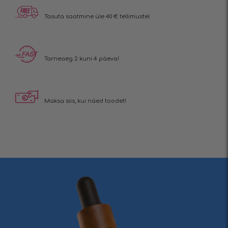
Tasuta saatmine üle 40 € tellimustel
Tarneaeg 2 kuni 4 päeva!
Maksa siis, kui näed toodet!