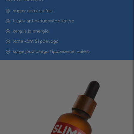
sügav detoksiefekt
tugev antioksüdantne kaitse
kergus ja energia
lame kõht 21 päevaga
kõrge jõudlusega tipptasemel valem