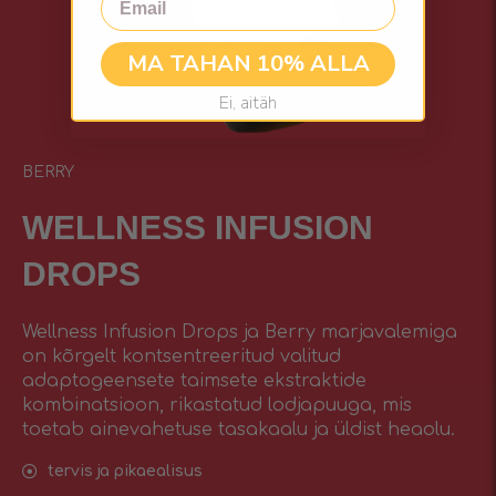
MA TAHAN 10% ALLA
Ei, aitäh
BERRY
WELLNESS INFUSIОN
DROPS
Wellness Infusion Drops ja Berry marjavalemiga
on kõrgelt kontsentreeritud valitud
adaptogeensete taimsete ekstraktide
kombinatsioon, rikastatud lodjapuuga, mis
toetab ainevahetuse tasakaalu ja üldist heaolu.
tervis ja pikaealisus