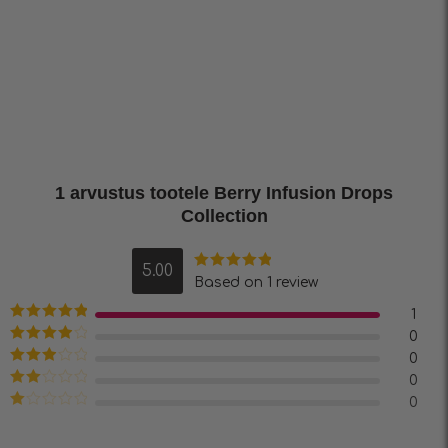
1 arvustus tootele
Berry Infusion Drops
Collection
5.00
Hinnanguga
Based on 1 review
5.00
/ 5
1
Hinnanguga
0
5
/ 5
Hinnanguga
0
4
/ 5
Hinnanguga
0
3
/ 5
Hinnanguga
0
2
/ 5
Hinnanguga
1
/
5