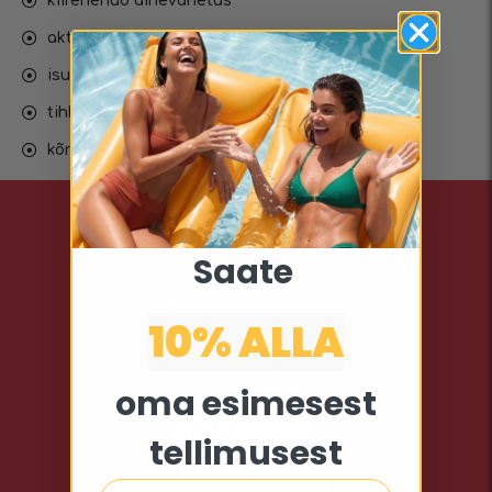
kiirenenud ainevahetus
aktiveerib rasvapõletust
isu kontroll
tihkem ja paremini vormitud keha
kõrge jõudlusega tipptasemel valem
Saate ​
10% ALLA​
oma esimesest
tellimusest
Email