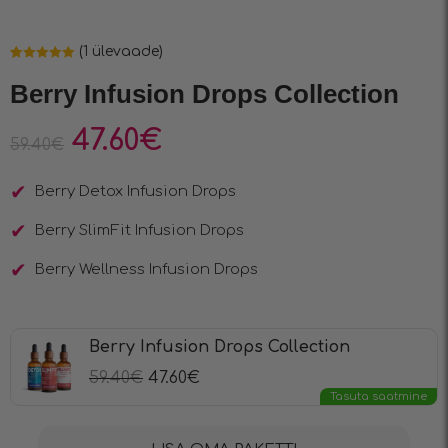
(
1
ülevaade)
Hinnatud
1
5.00
/5
Berry Infusion Drops Collection
kliendi
hinnangu
põhjal
47.60
€
59.40
€
Berry Detox Infusion Drops
Berry SlimFit Infusion Drops
Berry Wellness Infusion Drops
Berry Infusion Drops Collection
59.40
€
47.60
€
Tasuta saatmine