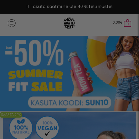
Tasuta saatmine üle 40 € tellimustel
0.00
€
0
SÄÄSTA 20%