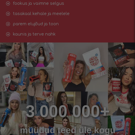
fookus ja vaimne selgus
tasakaal kehale ja meelele
parem elujõud ja toon
kaunis ja terve nahk
3 000 000+
müüdud teed üle kogu