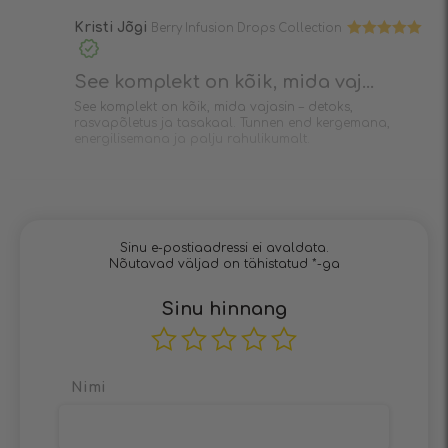
Kristi Jõgi
Berry Infusion Drops Collection
Hinnanguga
5
/ 5
See komplekt on kõik, mida vaj...
See komplekt on kõik, mida vajasin – detoks,
rasvapõletus ja tasakaal. Tunnen end kergemana,
energilisemana ja palju rahulikumalt.
Sinu e-postiaadressi ei avaldata.
Nõutavad väljad on tähistatud
*
-ga
Sinu hinnang
Nimi