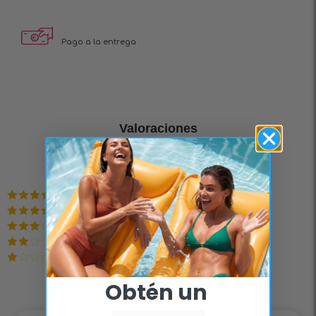
Pago a la entrega
Valoraciones
0.00
Based on 0 reviews
Valorado en
5
de 5
Valorado
en
4
de 5
Valorado
en
3
de
Valorado
5
en
2
Valorado
de 5
en
Obtén un ​
1
de
5