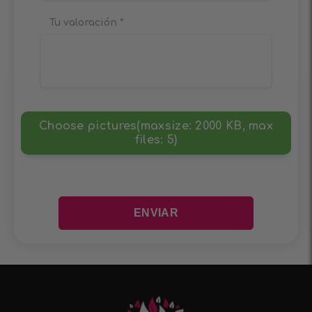
Tu valoración
*
Choose pictures(maxsize: 2000 KB, max
files: 5)