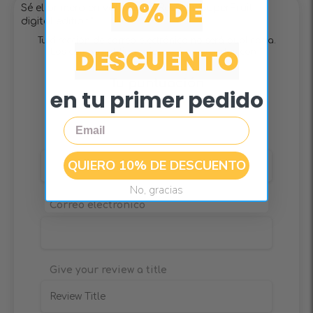
10% DE
Sé el primero en valorar “15 Recetas SuperFruit –
digital edition”
Tu dirección de correo electrónico no será publicada.
DESCUENTO
Los campos obligatorios están marcados con
*
Tu puntuación
en tu primer pedido
Email
Nombre
QUIERO 10% DE DESCUENTO
No, gracias
Correo electrónico
Give your review a title