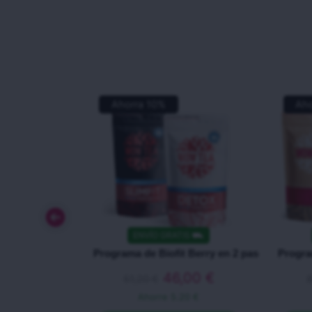
Ahorra
10
%
Ah
ENVÍO GRATIS
⛟
Programa de Biofit Berry en 2 pasos
Progra
46,00
€
51,20
€
Ahorre
5.20 €