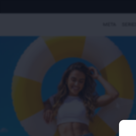
META
SERIE