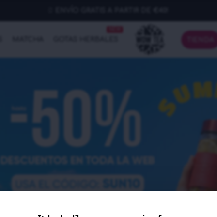
ENVÍO GRATIS A PARTIR DE €40!
NEW
S
MATCHA
GOTAS HERBALES
TIENDA