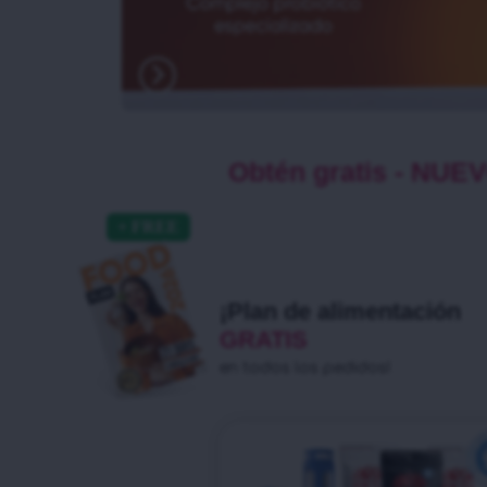
Obtén gratis - NU
¡Plan de alimentación
GRATIS
en todos los pedidos!