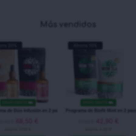
Más vendidos
orra
20
%
Ahorra
10
%
ENVÍO GRATIS
⛟
ENVÍO GRATIS
⛟
ma de Dúo Infusión en 2 pasos
Programa de Biofit Mint en 2 pas
68,50
€
42,90
€
85,60
€
47,80
€
Ahorre
17.10 €
Ahorre
4.90 €