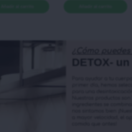
Añadir al carrito
Añadir al carrito
¿Cómo puedes 
DETOX- un 
Para ayudar a tu cuerpo
primer día, hemos selec
para una desintoxicació
Nuestros productos son 
ingredientes se combina
nos sintamos bien ¡Nues
a mayor velocidad, el a
comida que antes!