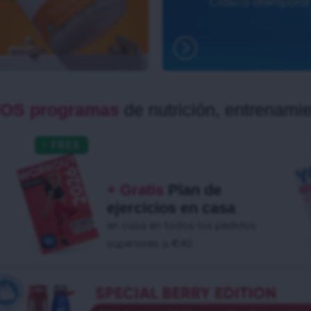
EVOS programas
de nutrición, entrenami
+ Gratis
Plan de
ejercicios en casa
en casa en todos los pedidos
superiores a €40