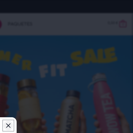
0,00
€
PAQUETES
0