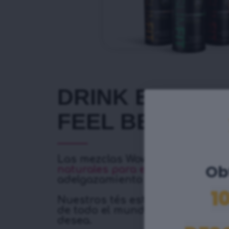
DRINK BETTER
FEEL BETTER.
Las mezclas Wowtea® son prod
Obt
naturales para el estilo
de vida 
adelgazamiento y bienestar.
1
Nuestros tés están hechos con 
de todo el mundo para brindart
desea.