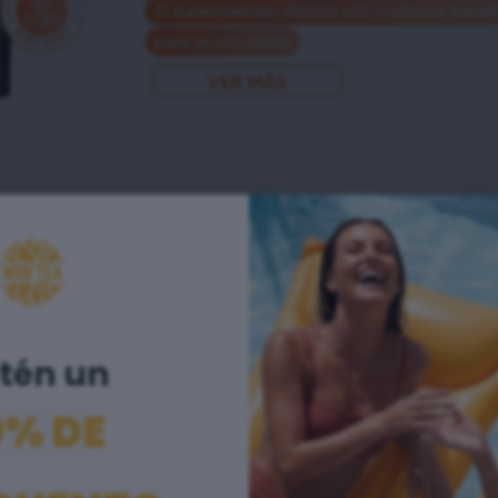
.
uctos premium 100%
én un ​
de desintoxicación,
0% DE
las mejores hierbas
e los resultados que