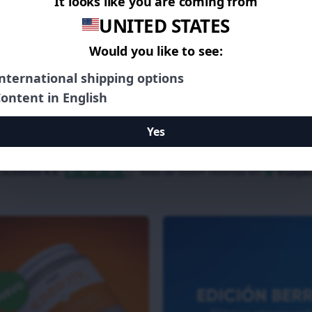
•
•
•
•
•
•
 para la pérdida de peso y la des