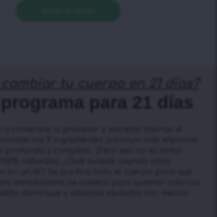
Añadir al carrito
cambiar tu cuerpo en 21 días?
programa para 21 días
 a comenzar a procesar y excretar toxinas el
cionado los 9 ingredientes premium más efectivos
n profunda y completa. ¡Pero eso no es todo!
100% naturales. ¿Qué sucede cuando estos
n en un té? Se purifica todo el cuerpo para que
tro metabolismo se acelera para quemar calorías
petito disminuye y estamos saciados con menos