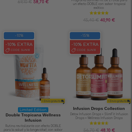
Programa summer-fit de 21 días para
69,10
€
58,70
€
un efecto DOBLE con sabor tropical
exótico.
Valorado en
45,40
€
40,90
€
5.00
de 5
-10%
-15%
-10% EXTRA
-10% EXTRA
CODE:
SUN10
CODE:
SUN10
+ Envío gratuito
+ Envío gratuito
Infusion Drops Collection
Limited Edition
Double Tropicana Wellness
Detox Infusion Drops + SlimFit Infusion
Drops + Wellness Infusion Drops
Infusion
Rutina revitalizante con efecto DOBLE
Valorado en
para la salud y la longevidad, con sabor
56,70
€
48,10
€
4.67
de 5