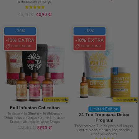
a melocotón y mango.
Valorado en
45,40
€
40,90
€
5.00
de 5
-30%
-15%
-10% EXTRA
-10% EXTRA
CODE:
SUN10
CODE:
SUN10
+ Envío gratuito
+ Envío gratuito
Full Infusion Collection
Limited Edition
Té Detox + Té SlimFit + Té Wellness +
21 Trio Tropicana Detox
Detox Infusion Drops + SlimFit Infusion
Program
Drops + Wellness Infusion Drops
Programa de 21 días para piel limpia,
128,40
€
89,90
€
vientre plano, cintura fina, cabello y
uñas saludables.