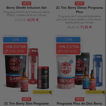
NEW
NEW
Berry Slimfit Infusion Set
21 Trio Berry Detox Programa
Plus
Programa SlimFit de 21 días con efecto
DOBLE + botella de té con infusor.
Programa de 21 días de Doble detox
71,70
€
60,90
€
para piel limpia, cabello y uñas sanos +
botella de té con infusor.
88,80
€
71,20
€
SAVE 20%
SAVE 25%
-20%
-25%
-10% EXTRA
-10% EXTRA
CODE:
SUN10
CODE:
SUN10
+ Envío gratuito
+ Envío gratuito
NEW
NEW
21 Trio Berry Slim Programa
Programa Plus de Dúo Berry