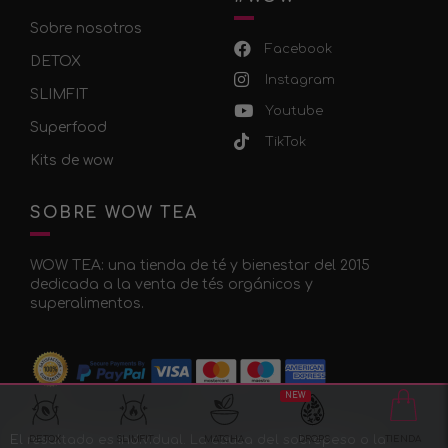
Sobre nosotros
Facebook
DETOX
Instagram
SLIMFIT
Youtube
Superfood
TikTok
Kits de wow
SOBRE WOW TEA
WOW TEA: una tienda de té y bienestar del 2015
dedicada a la venta de tés orgánicos y
superalimentos.
NEW
El resultado es individual. La causa del sobrepeso o la
DETOX
SLIMFIT
MATCHA
DROPS
TIENDA