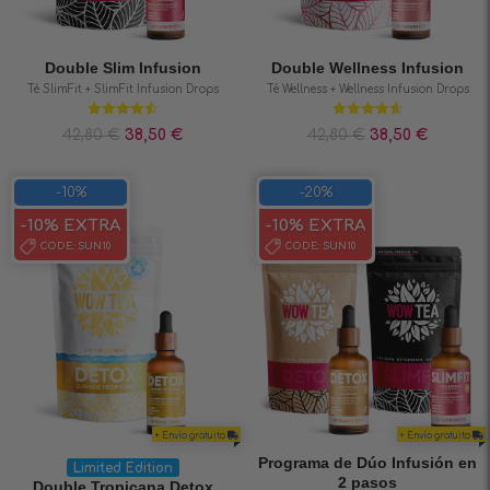
Double Slim Infusion
Double Wellness Infusion
Té SlimFit + SlimFit Infusion Drops
Té Wellness + Wellness Infusion Drops
Valorado en
Valorado en
42,80
€
38,50
€
42,80
€
38,50
€
4.56
de 5
4.67
de 5
SAVE 20%
-10%
-20%
-10% EXTRA
-10% EXTRA
CODE:
SUN10
CODE:
SUN10
+ Envío gratuito
+ Envío gratuito
Programa de Dúo Infusión en
Limited Edition
2 pasos
Double Tropicana Detox