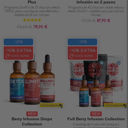
Plus
Infusión en 2 pasos
Programa SlimFit de 21 días con efecto
Programa de 42 días con doble detox y
TRIPLE para una figura más definida +
efecto SlimFit + botella azul para té con
botella de té con infusor.
infusor.
117,10
€
87,90
€
Valorado en
98,60
€
78,90
€
5.00
de 5
-20%
-30%
-10% EXTRA
-10% EXTRA
CODE:
SUN10
CODE:
SUN10
+ Envío gratuito
+ Envío gratuito
NEW
NEW
Berry Infusion Drops
Full Berry Infusion Collection
Collection
3 mezclas de frutos del bosque y