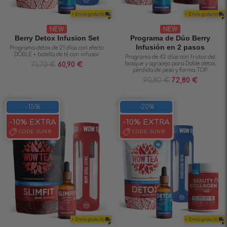
+ Envío gratuito
+ Envío gratuito
NEW
NEW
Berry Detox Infusion Set
Programa de Dúo Berry
Infusión en 2 pasos
Programa detox de 21 días con efecto
DOBLE + botella de té con infusor.
Programa de 42 días con frutos del
71,70
€
60,90
€
bosque y agracejo para Doble detox,
pérdida de peso y forma TOP.
90,80
€
72,80
€
SAVE 15%
SAVE 20%
-15%
-20%
-10% EXTRA
-10% EXTRA
CODE:
SUN10
CODE:
SUN10
+ Envío gratuito
+ Envío gratuito