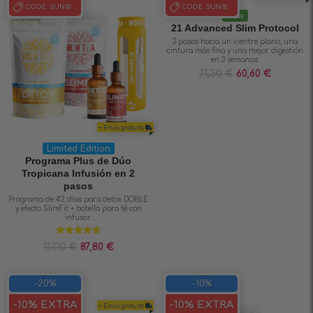
CODE:
SUN10
CODE:
SUN10
New
21 Advanced Slim Protocol
3 pasos hacia un vientre plano, una
cintura más fina y una mejor digestión
en 3 semanas.
71,30
€
60,60
€
+ Envío gratuito
Limited Edition
Programa Plus de Dúo
Tropicana Infusión en 2
pasos
Programa de 42 días para detox DOBLE
y efecto SlimFit + botella para té con
infusor.
Valorado en
117,10
€
87,80
€
4.75
de 5
-20%
-10%
-10% EXTRA
-10% EXTRA
+ Envío gratuito