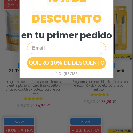
CODE:
SUN10
CODE:
SUN10
DESCUENTO
en tu primer pedido
Email
+ Envío gratuito
+ Envío gratuito
QUIERO 10% DE DESCUENTO
Limited Edition
Limited Edition
21 Trio Tropicana Detox
21 Trio Tropicana Slimfit
No, gracias
Program Plus
Program Plus
Programa de 21 días para piel limpia,
Programa summer-FIT de 21 días con
vientre plano, cintura fina, cabello y
efecto TRIPLE + botella para té con
uñas saludables + botella para té con
infusor.
infusor.
Valorado en
98,60
€
78,90
€
4.67
de 5
Valorado en
108,60
€
86,90
€
4.71
de 5
SAVE 25%
-25%
-15%
-10% EXTRA
-10% EXTRA
+ Envío gratuito