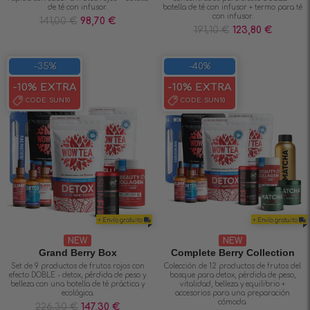
de té con infusor.
botella de té con infusor + termo para té
con infusor.
141,00
€
98,70
€
191,10
€
123,80
€
-35%
-40%
-10% EXTRA
-10% EXTRA
CODE:
SUN10
CODE:
SUN10
+ Envío gratuito
+ Envío gratuito
NEW
NEW
Grand Berry Box
Complete Berry Collection
Set de 9 productos de frutos rojos con
Colección de 12 productos de frutos del
efecto DOBLE - detox, pérdida de peso y
bosque para detox, pérdida de peso,
belleza con una botella de té práctica y
vitalidad, belleza y equilibrio +
ecológica.
accesorios para una preparación
cómoda.
226,30
€
147,30
€