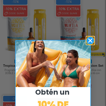
SAVE 15%
SAVE 15%
-15%
-15%
-10% EXTRA
-10% EXTRA
CODE:
SUN10
CODE:
SUN10
+ Envío gratuito
+ Envío gratuito
Limited Edition
Limited Edition
Tropicana Detox Infusion Set
Tropicana Slimfit Infusion Set
Programa detox de 21 días con efecto
Programa summer-fit de 21 días con
DOBLE + botella para té con infusor.
efecto DOBLE + botella para té con
infusor.
Valorado en
71,70
€
60,80
€
5.00
de 5
Valorado en
71,70
€
60,80
€
5.00
de 5
Obtén un ​
SAVE 20%
SAVE 20%
-20%
-20%
10% DE
-10% EXTRA
-10% EXTRA