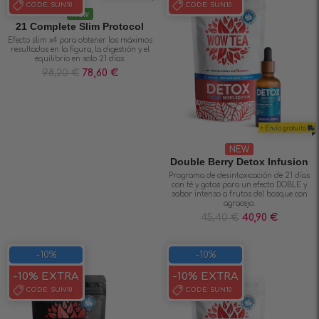
CODE:
SUN10
CODE:
SUN10
New
21 Complete Slim Protocol
Efecto slim x4 para obtener los máximos
resultados en la figura, la digestión y el
equilibrio en solo 21 días.
98,20
€
78,60
€
+ Envío gratuito
NEW
Double Berry Detox Infusion
Programa de desintoxicación de 21 días
con té y gotas para un efecto DOBLE y
sabor intenso a frutos del bosque con
agracejo.
45,40
€
40,90
€
-10%
-10%
-10% EXTRA
-10% EXTRA
CODE:
SUN10
CODE:
SUN10