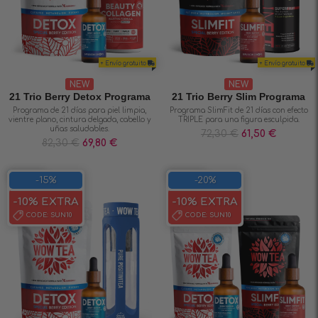
+ Envío gratuito
+ Envío gratuito
NEW
NEW
21 Trio Berry Detox Programa
21 Trio Berry Slim Programa
Programa de 21 días para piel limpia,
Programa SlimFit de 21 días con efecto
vientre plano, cintura delgada, cabello y
TRIPLE para una figura esculpida.
uñas saludables.
72,30
€
61,50
€
82,30
€
69,80
€
SAVE 15%
SAVE 20%
-15%
-20%
-10% EXTRA
-10% EXTRA
CODE:
SUN10
CODE:
SUN10