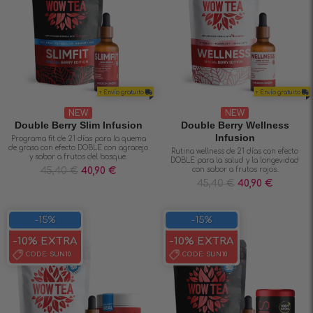
+ Envío gratuito
+ Envío gratuito
NEW
NEW
Double Berry Slim Infusion
Double Berry Wellness
Infusion
Programa fit de 21 días para la quema
de grasa con efecto DOBLE con agracejo
Rutina wellness de 21 días con efecto
y sabor a frutos del bosque.
DOBLE para la salud y la longevidad
45,40
€
40,90
€
con sabor a frutos rojos.
45,40
€
40,90
€
-15%
-15%
-10% EXTRA
-10% EXTRA
CODE:
SUN10
CODE:
SUN10