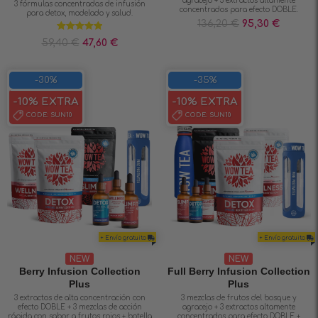
agracejo + 3 extractos altamente
3 fórmulas concentradas de infusión
concentrados para efecto DOBLE.
para detox, modelado y salud.
136,20
€
95,30
€
Valorado en
59,40
€
47,60
€
5.00
de 5
-30%
-35%
-10% EXTRA
-10% EXTRA
CODE:
SUN10
CODE:
SUN10
+ Envío gratuito
+ Envío gratuito
NEW
NEW
Berry Infusion Collection
Full Berry Infusion Collection
Plus
Plus
3 extractos de alta concentración con
3 mezclas de frutos del bosque y
efecto DOBLE + 3 mezclas de acción
agracejo + 3 extractos altamente
rápida con sabor a frutos rojos + botella
concentrados para efecto DOBLE +