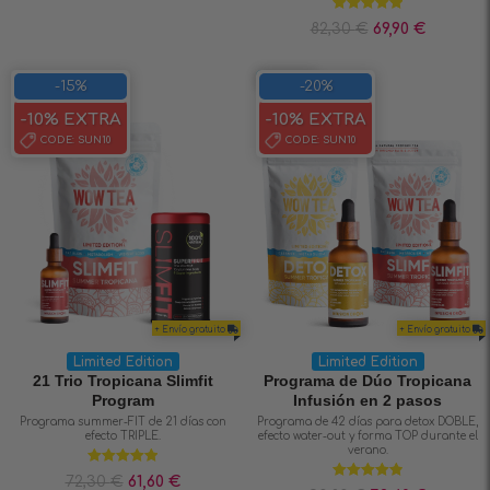
Valorado en
82,30
€
69,90
€
5.00
de 5
SAVE 20%
-15%
-20%
-10% EXTRA
-10% EXTRA
CODE:
SUN10
CODE:
SUN10
+ Envío gratuito
+ Envío gratuito
Limited Edition
Limited Edition
21 Trio Tropicana Slimfit
Programa de Dúo Tropicana
Program
Infusión en 2 pasos
Programa summer-FIT de 21 días con
Programa de 42 días para detox DOBLE,
efecto TRIPLE.
efecto water-out y forma TOP durante el
verano.
Valorado en
72,30
€
61,60
€
5.00
de 5
Valorado en