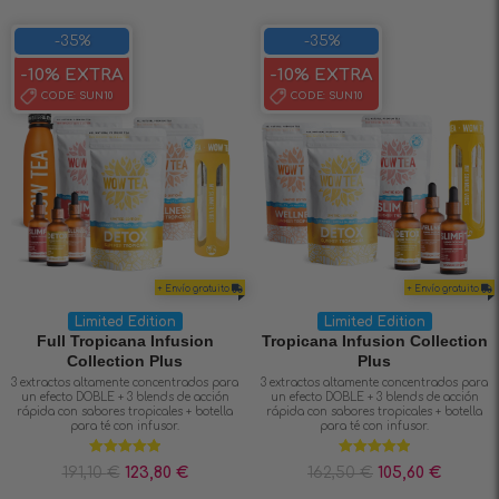
-35%
-35%
-10% EXTRA
-10% EXTRA
CODE:
SUN10
CODE:
SUN10
+ Envío gratuito
+ Envío gratuito
Limited Edition
Limited Edition
Full Tropicana Infusion
Tropicana Infusion Collection
Collection Plus
Plus
3 extractos altamente concentrados para
3 extractos altamente concentrados para
un efecto DOBLE + 3 blends de acción
un efecto DOBLE + 3 blends de acción
rápida con sabores tropicales + botella
rápida con sabores tropicales + botella
para té con infusor.
para té con infusor.
Valorado en
Valorado en
191,10
€
123,80
€
162,50
€
105,60
€
5.00
de 5
5.00
de 5