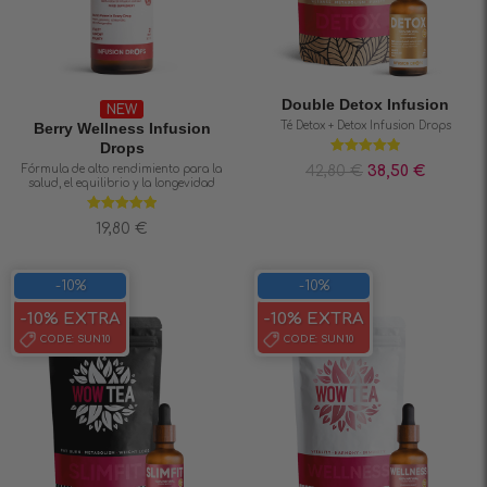
Double Detox Infusion
NEW
Berry Wellness Infusiоn
Té Detox + Detox Infusion Drops
Drops
Valorado en
Fórmula de alto rendimiento para la
42,80
€
38,50
€
4.89
de 5
salud, el equilibrio y la longevidad
Valorado en
19,80
€
5.00
de 5
-10%
-10%
-10% EXTRA
-10% EXTRA
CODE:
SUN10
CODE:
SUN10