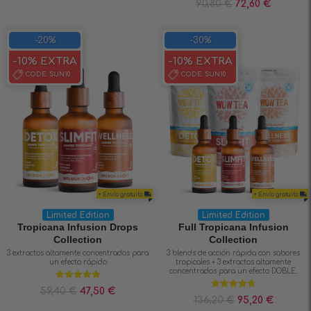
90,80
€
72,60
€
4.89
de 5
-20%
-30%
-10% EXTRA
-10% EXTRA
CODE:
SUN10
CODE:
SUN10
+ Envío gratuito
+ Envío gratuito
Limited Edition
Limited Edition
Tropicana Infusion Drops
Full Tropicana Infusion
Collection
Collection
3 extractos altamente concentrados para
3 blends de acción rápida con sabores
un efecto rápido
tropicales + 3 extractos altamente
concentrados para un efecto DOBLE.
Valorado en
59,40
€
47,50
€
5.00
de 5
Valorado en
136,20
€
95,20
€
4.70
de 5