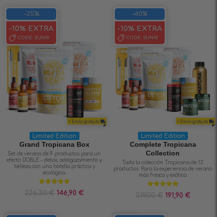
-35%
-40%
-10% EXTRA
-10% EXTRA
CODE:
SUN10
CODE:
SUN10
+ Envío gratuito
+ Envío gratuito
Limited Edition
Limited Edition
Grand Tropicana Box
Complete Tropicana
Collection
Set de verano de 9 productos para un
efecto DOBLE - detox, adelgazamiento y
Toda la colección Tropicana de 12
belleza con una botella práctica y
productos. Para la experiencia de verano
ecológica.
más fresca y exótica.
Valorado en
226,30
€
146,90
€
Valorado en
319,00
€
191,90
€
5.00
de 5
5.00
de 5