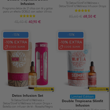
Infusion
Té Detox/SlimFit/Wellness +
Detox/SlimFit/Wellness Infusion Drops
Programa detox de 21 días con té y gotas
para un efecto DOBLE con sabor cítrico.
Valorado en
85,60
€
68,50
€
4.67
de 5
Valorado en
45,40
€
40,90
€
4.88
de 5
SAVE 15%
-15%
-10%
-10% EXTRA
-10% EXTRA
CODE:
SUN10
CODE:
SUN10
+ Envío gratuito
+ Envío gratuito
Detox Infusion Set
Limited Edition
Té Detox/SlimFit/Wellness +
Double Tropicana Slimfit
Detox/SlimFit/Wellness Infusion Drops +
Infusion
Botella con infusor de té – Rosada/Negra