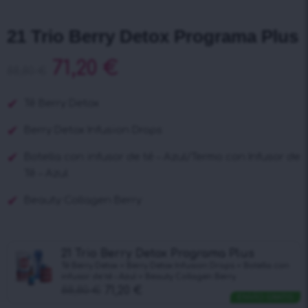
21 Trio Berry Detox Programa Plus
71,20
€
88,80
€
Té
Berry
Detox
Berry
Detox Infusion Drops
Botella con infusor de té – Azul/Termo con Infusor de
Té – Azul
Beauty Collagen Berry
21 Trio Berry Detox Programa Plus
Té Berry Detox + Berry Detox Infusion Drops + Botella con
infusor de té – Azul + Beauty Collagen Berry
88,80
€
71,20
€
ENVÍO GRATIS