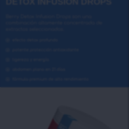
DETOX INFUSIОN DROPS
Berry Detox Infusion Drops son una
combinación altamente concentrada de
extractos seleccionados.
efecto detox profundo
potente protección antioxidante
ligereza y energía
abdomen plano en 21 días
fórmula premium de alto rendimiento