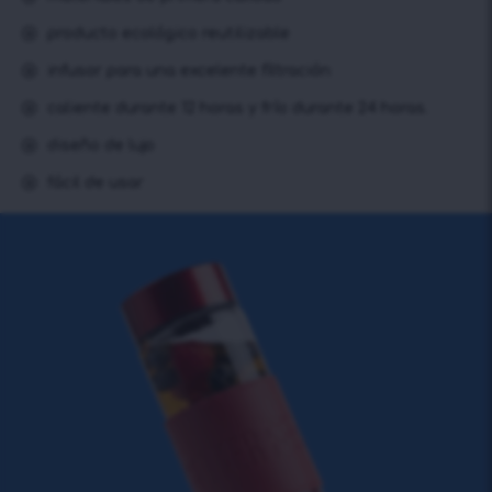
producto ecológico reutilizable
infusor para una excelente filtración
caliente durante 12 horas y frío durante 24 horas.
diseño de lujo
fácil de usar