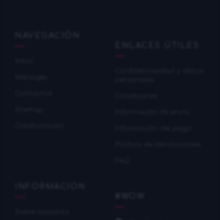
NAVEGACIÓN
ENLACES ÚTILES
Inicio
Confidencialidad y datos
Mensajes
personales
Contactos
Condiciones
Sitemap
Información de envío
Colaboración
Información del pago
Política de devoluciones
FAQ
INFORMACION
#WOW
Sobre nosotros