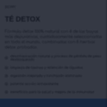
BERRY
TÉ DETOX
Fórmula detox 100% natural con 4 de las bayas
más depurativas, cuidadosamente seleccionadas
en todo el mundo, combinadas con 8 hierbas
detox probadas.
desintoxicación natural y proceso de pérdida de peso
desbloqueado
limpieza de toxinas y retención de líquidos
digestión mejorada y hinchazón eliminada
potente acción antioxidante
beneficios para la salud y mejora de la inmunidad