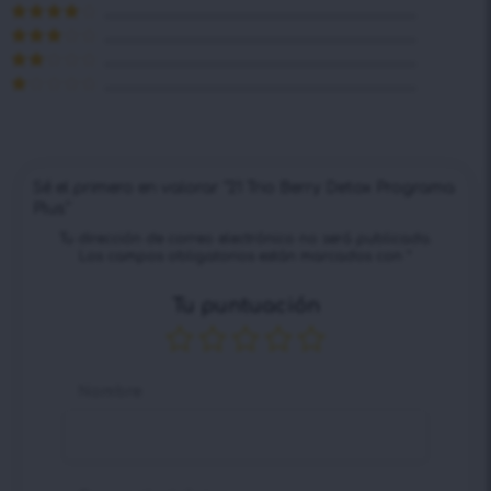
Valorado en
5
de 5
Valorado
en
4
de 5
Valorado
en
3
de
Valorado
5
en
2
Valorado
de 5
en
1
de
5
Sé el primero en valorar “21 Trio Berry Detox Programa
Plus”
Tu dirección de correo electrónico no será publicada.
Los campos obligatorios están marcados con
*
Tu puntuación
Nombre