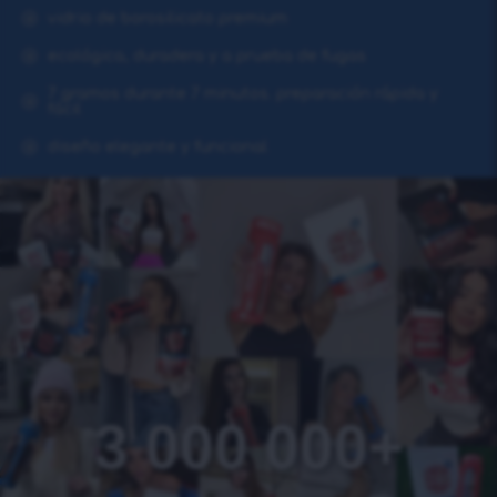
vidrio de borosilicato premium
ecológica, duradera y a prueba de fugas
7 gramos durante 7 minutos. preparación rápida y
fácil
diseño elegante y funcional
3 000 000+