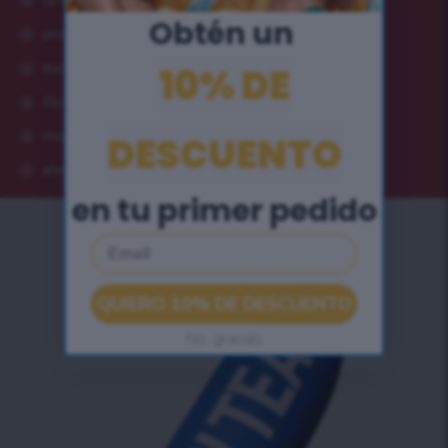
la forma más conveniente de tomar té
Obtén un ​
producto ecológico reutilizable
10% DE
excelente filtración
fácil de usar
DESCUENTO
materiales de alta calidad
elegante y destacado
en tu primer pedido
Email
QUIERO 10% DE DESCUENTO
No, gracias