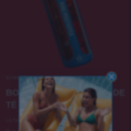
BERRY
BOTELLA CON INFUSOR DE
TÉ – AZUL
La botella azul aporta calma y serenidad.