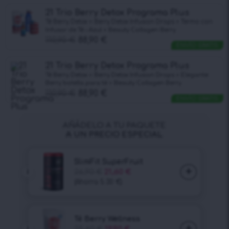
21 Trio Berry Detox Programa Plus
Té Berry Detox + Berry Detox Infusion Drops + Termo con
Infusor de Té – Azul + Beauty Collagen Berry
110,90
€
88,90
€
ENVÍO GRATIS
21 Trio Berry Detox Programa Plus
Té Berry Detox + Berry Detox Infusion Drops + Elegante
Berry botella para té + Beauty Collagen Berry
110,90
€
88,90
€
ENVÍO GRATIS