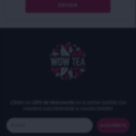
¡Obtén un
10% de descuento
en tu primer pedido con
nosotros suscribiéndote a nuestro boletín!
Email
SUSCRÍBETE