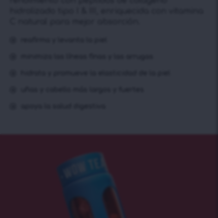
rendimiento con péptidos de colágeno
hidrolizado tipo I & III, enriquecida con vitamina
C natural para mejor absorción.
reafirma y levanta la piel
minimiza las líneas finas y las arrugas
hidrata y promueve la elasticidad de la piel
uñas y cabello más largos y fuertes
apoya la salud digestiva