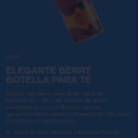
BERRY
ELEGANTE BERRY
BOTELLA PARA TÉ
Botella roja Berry para té de vidrio de
borosilicato + filtro de infusión de acero
inoxidable para una filtración óptima,
garantizando la máxima conservación del sabor,
la calidad y la temperatura.
infusor de acero inoxidable y excelente filtración