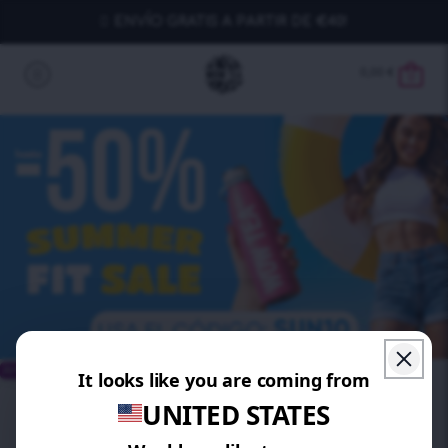
ENVÍO GRATIS A PARTIR DE €40!
0,00
€
0
AHORRA 20%