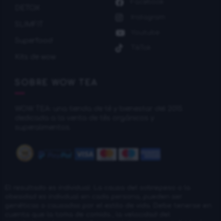
Facebook
DETOX
Instagram
SLIMFIT
Youtube
Superfood
TikTok
Kits de wow
SOBRE WOW TEA
WOW TEA: una tienda de té y bienestar del 2015
dedicada a la venta de tés orgánicos y
superalimentos.
El resultado es individual. La causa del sobrepeso o la
obesidad es indivdual en cada persona, pueden ser
genéticas o causadas por el estilo de vida. Debe tenerse en
cuenta que la toma de comida , la velocidad del