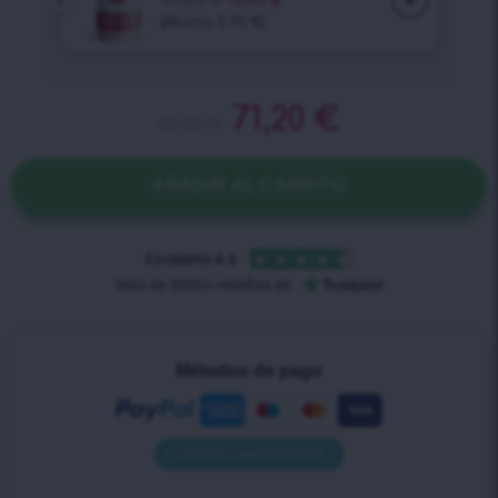
71,20
€
88,80
€
AÑADIR AL CARRITO
Métodos de pago
• Contra reembolso •