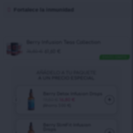
Fortalece la inmunidad
Berry Infusion Teas Collection
76,80
€
61,60
€
ENVÍO GRATIS