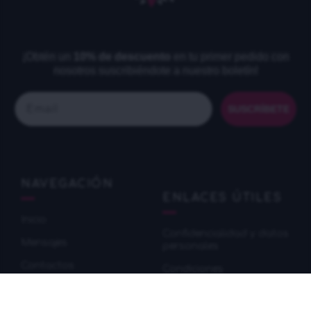
¡Obtén un
10% de descuento
en tu primer pedido con
nosotros suscribiéndote a nuestro boletín!
Email
SUSCRÍBETE
NAVEGACIÓN
ENLACES ÚTILES
Inicio
Confidencialidad y datos
Mensajes
personales
Contactos
Condiciones
Sitemap
Información de envío