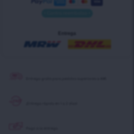
• Contra reembolso •
Entrega
Entrega gratis para pedidos superiores a 40€
¡Entrega rápida en 1 a 2 días!
Pago a la entrega