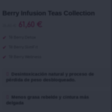
Berry Infusion Teas Collection
61,60
€
76,80
€
Té Berry Detox
Té Berry SlimFit
Té Berry Wellness
Desintoxicación natural y proceso de
pérdida de peso desbloqueado.
Menos grasa rebelde y cintura más
delgada