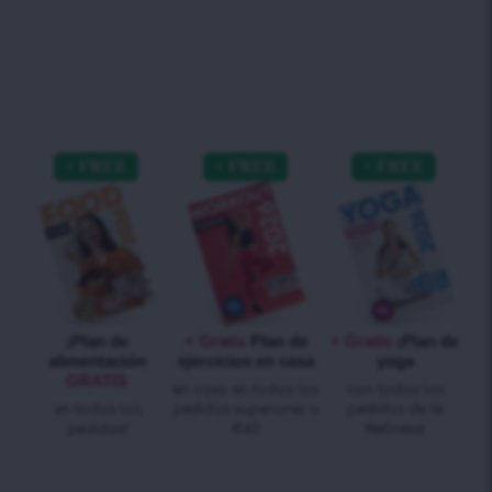
¡Plan de
+ Gratis
Plan de
+ Gratis
¡Plan de
alimentación
ejercicios en casa
yoga
GRATIS
en casa en todos los
con todos los
en todos los
pedidos superiores a
pedidos de té
pedidos!
€40
Wellness!