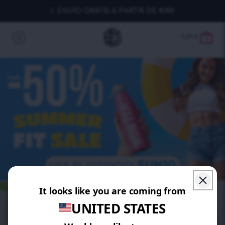
ENVÍO GRATIS A PARTIR DE €40!
0,00
€
0
AHORRA 20%