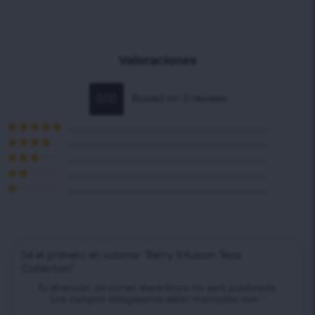
Valoraciones
0.00
Based on 0 reviews
Valorado en
5
de 5
Valorado
en
4
de 5
Valorado
en
3
de
Valorado
5
en
2
Valorado
de 5
en
1
de
5
Sé el primero en valorar “Berry Infusion Teas
Collection”
Tu dirección de correo electrónico no será publicada.
Los campos obligatorios están marcados con
*