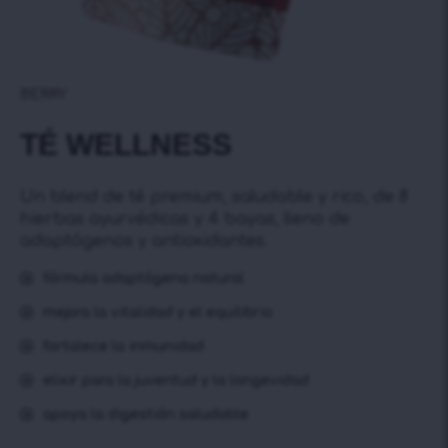
BERRY
TÉ WELLNESS
Un blend de té premium, saludable y rico, de 8
hierbas ayurvédicas y 4 bayas, lleno de
adaptógenos y antioxidantes.
fórmula adaptógena natural
mejora la vitalidad y el equilibrio
fortalece la inmunidad
elixir para la juventud y la longevidad
apoya la digestión saludable