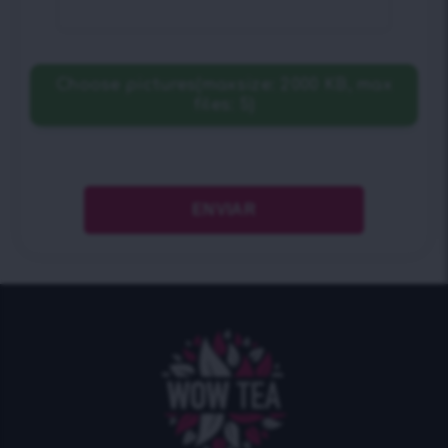
Choose pictures(maxsize: 2000 KB, max
files: 5)