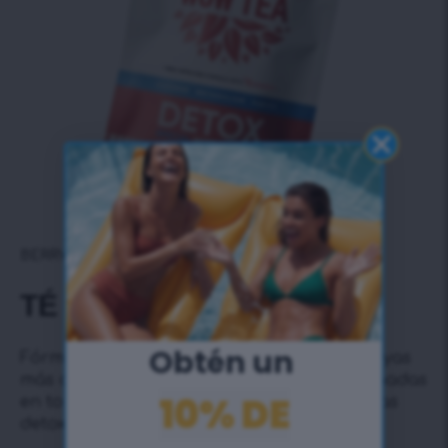
BERRY
TÉ DETOX
Obtén un ​
Fórmula detox 100% natural con 4 de las bayas
más depurativas, cuidadosamente seleccionadas
10% DE
en todo el mundo, combinadas con 8 hierbas
detox probadas.