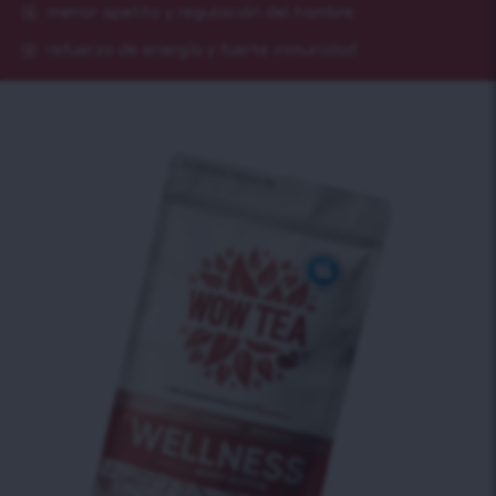
menor apetito y regulación del hambre
refuerzo de energía y fuerte inmunidad