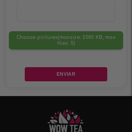
Choose pictures(maxsize: 2000 KB, max
files: 5)