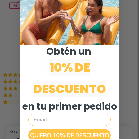
Pago a la entrega
Valoraciones
Obtén un ​
10% DE
0.00
Based on 0 reviews
Valorado en
DESCUENTO
5
de 5
Valorado
en
4
de 5
Valorado
en
3
de
Valorado
en tu primer pedido
5
en
2
Valorado
de 5
en
Email
1
de
5
Sé el primero en valorar “Botella para el té”
QUIERO 10% DE DESCUENTO