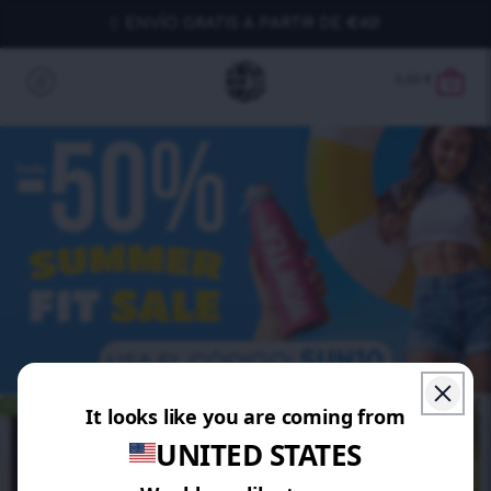
ENVÍO GRATIS A PARTIR DE €40!
0,00
€
0
AHORRA 10%