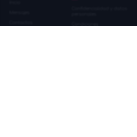
Inicio
Confidencialidad y datos
Mensajes
personales
Contactos
Condiciones
Sitemap
Información de envío
Colaboración
Información del pago
Política de devoluciones
FAQ
INFORMACION
#WOW
Sobre nosotros
Facebook
DETOX
Instagram
SLIMFIT
Youtube
Superfood
TikTok
Kits de wow