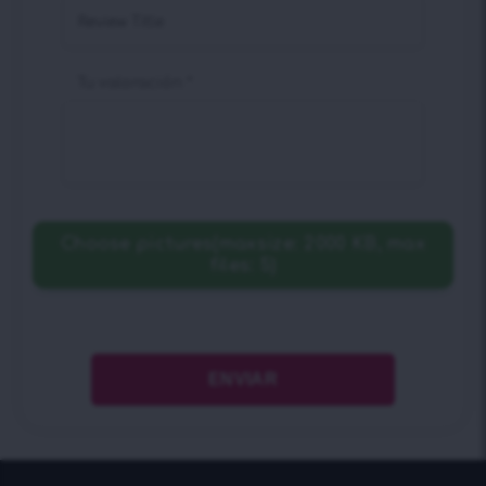
Tu valoración
*
Choose pictures(maxsize: 2000 KB, max
files: 5)