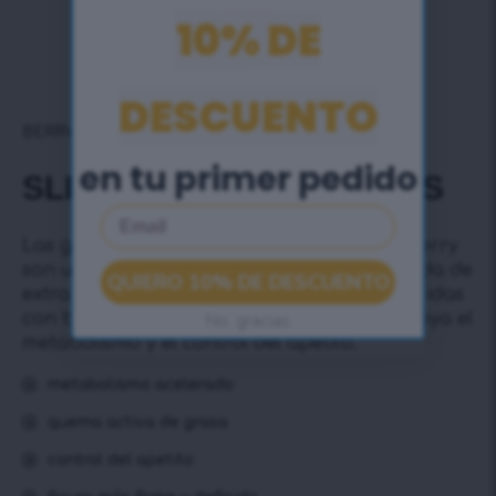
10% DE
DESCUENTO
BERRY
en tu primer pedido
SLIMFIT INFUSIОN DROPS
Email
Las gotas de infusión SlimFit con fórmula berry
son una combinación altamente concentrada de
QUIERO 10% DE DESCUENTO
extractos vegetales seleccionados, enriquecidas
con berberis – un ingrediente clave que apoya el
No, gracias
metabolismo y el control del apetito.
metabolismo acelerado
quema activa de grasa
control del apetito