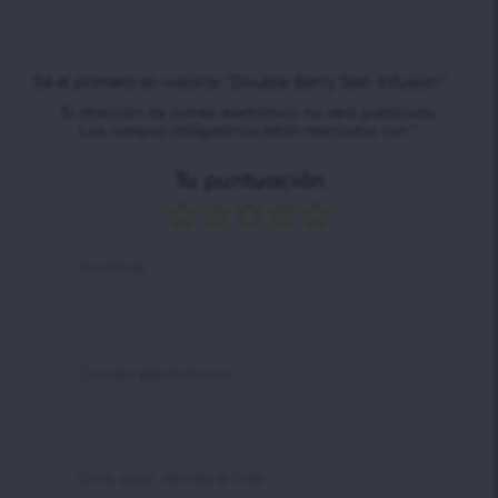
de 5
en
1
de
5
Sé el primero en valorar “Double Berry Slim Infusion”
Tu dirección de correo electrónico no será publicada.
Los campos obligatorios están marcados con
*
Tu puntuación
Nombre
Correo electrónico
Give your review a title