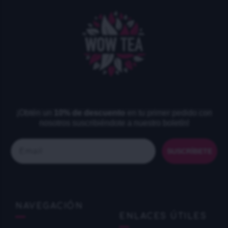
¡Obtén un
10% de descuento
en tu primer pedido con
nosotros suscribiéndote a nuestro boletín!
Email
SUSCRÍBETE
NAVEGACIÓN
ENLACES ÚTILES