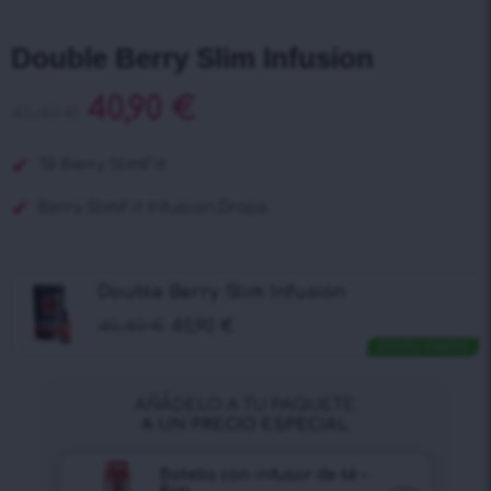
Double Berry Slim Infusion
40,90
€
45,40
€
Té
Berry
SlimFit
Berry
SlimFit Infusion Drops
Double Berry Slim Infusion
45,40
€
40,90
€
ENVÍO GRATIS