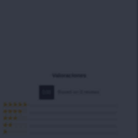
Valoraciones
0.00
Based on 0 reviews
Valorado en
5
de 5
Valorado
en
4
de 5
Valorado
en
3
de
Valorado
5
en
2
Valorado