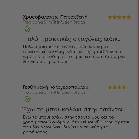
Χρυσοβαλάντω Παπατζανή
Tropicana SlimFit Infusion Drops
Βαθμολογήθηκε
με
5
από 5
Πολύ πρακτικές σταγόνες, ειδικ...
Πολύ πρακτικές σταγόνες, ειδικά για μια
απαιτητική καθημερινότητα. Τις προσθέτω στο
νερό ή στο τσάι μου το πρωί και είμαι έτοιμη να
ξεκινήσω τη μέρα μου.
Γεσθημανή Καλογεροπούλου
Tropicana SlimFit Infusion Drops
Βαθμολογήθηκε
με
4
από 5
Έχω το μπουκαλάκι στην τσάντα ...
Έχω το μπουκαλάκι στην τσάντα μου και το
χρησιμοποιώ ακόμα κι όταν είμαι έξω. Μου αρέσει
που δεν αλλοιώνει ιδιαίτερα τη γεύση του
ροφήματος.