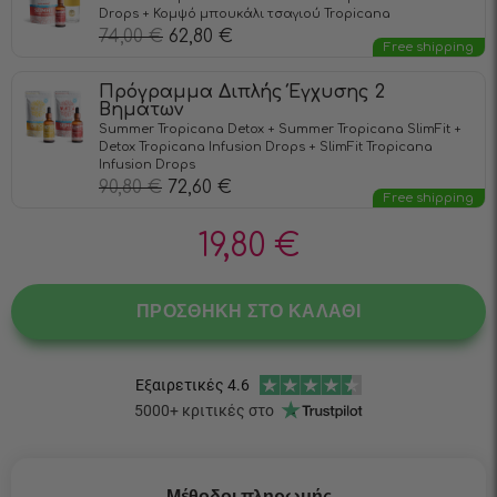
Drops + Κομψό μπουκάλι τσαγιού Tropicana
74,00
€
62,80
€
Free shipping
Πρόγραμμα Διπλής Έγχυσης 2
Βημάτων
Summer Tropicana Detox + Summer Tropicana SlimFit +
Detox Tropicana Infusiоn Drops + SlimFit Tropicana
Infusiоn Drops
90,80
€
72,60
€
Free shipping
19,80
€
ΠΡΟΣΘΉΚΗ ΣΤΟ ΚΑΛΆΘΙ
Μέθοδοι πληρωμής