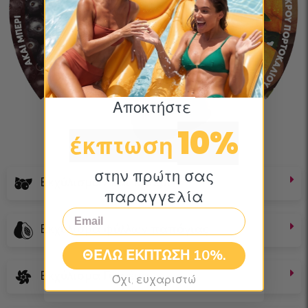
Αποκτήστε ​
10%
έκπτωση
στην πρώτη σας
Εκχύλισμα Ακάι Μπέρι
παραγγελία
Email
Εκχύλισμα φύλλων παπάγιας
ΘΕΛΩ ΕΚΠΤΩΣΗ 10%.
Εκχύλισμα Γυμνέμα
Όχι, ευχαριστώ