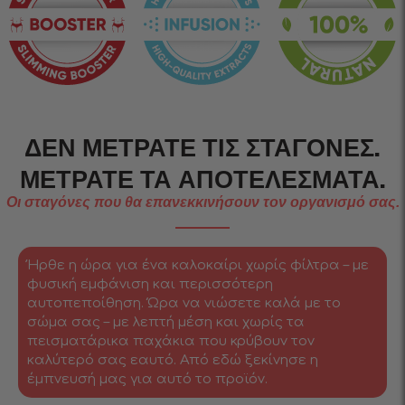
ΔΕΝ ΜΕΤΡΆΤΕ ΤΙΣ ΣΤΑΓΌΝΕΣ.
ΜΕΤΡΆΤΕ ΤΑ ΑΠΟΤΕΛΈΣΜΑΤΑ.
Οι σταγόνες που θα επανεκκινήσουν τον οργανισμό σας.
Ήρθε η ώρα για ένα καλοκαίρι χωρίς φίλτρα – με
φυσική εμφάνιση και περισσότερη
αυτοπεποίθηση. Ώρα να νιώσετε καλά με το
σώμα σας – με λεπτή μέση και χωρίς τα
πεισματάρικα παχάκια που κρύβουν τον
καλύτερό σας εαυτό. Από εδώ ξεκίνησε η
έμπνευσή μας για αυτό το προϊόν.