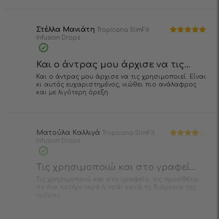
Στέλλα Μανιάτη
Tropicana SlimFit
Infusion Drops
Βαθμολογήθηκε
με
5
από 5
Και ο άντρας μου άρχισε να τις...
Και ο άντρας μου άρχισε να τις χρησιμοποιεί. Είναι
κι αυτός ευχαριστημένος, νιώθει πιο ανάλαφρος
και με λιγότερη όρεξη.
Ματούλα Καλλιγά
Tropicana SlimFit
Infusion Drops
Βαθμολογήθηκε
με
4
από 5
Τις χρησιμοποιώ και στο γραφεί...
Τις χρησιμοποιώ και στο γραφείο, τις προσθέτω
σε ένα ποτήρι νερό ή τσάι κατά τη διάρκεια της
ημέρας.