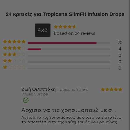
24 κριτικές για
Tropicana SlimFit Infusion Drops
4.83
Βαθμολογήθηκε
Based on 24 reviews
με
4.83
από
5
20
Βαθμολογήθηκε
4
με
5
από 5
Βαθμολογήθηκε
0
με
4
από 5
Βαθμολογήθηκε
0
με
3
Βαθμολογήθηκε
0
από 5
με
2
Βαθμολογήθηκε
από
με
5
1
από
5
Ζωή Φιλιππάκη
Tropicana SlimFit
Infusion Drops
Βαθμολογήθηκε
με
5
από 5
Άρχισα να τις χρησιμοποιώ με σ...
Άρχισα να τις χρησιμοποιώ με στόχο να επιταχύνω
τα αποτελέσματα της καθημερινής μου ρουτίνας.