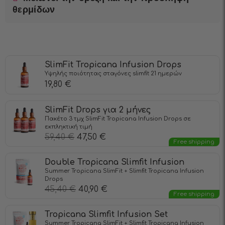
θερμίδων
SlimFit Tropicana Infusiоn Drops
Υψηλής ποιότητας σταγόνες slimfit 21 ημερών
19,80
€
SlimFit Drops για 2 μήνες
Πακέτο 3 τμχ SlimFit Tropicana Infusion Drops σε
εκπληκτική τιμή
59,40
€
47,50
€
Free shipping
Double Tropicana Slimfit Infusion
Summer Tropicana SlimFit + Slimfit Tropicana Infusiоn
Drops
45,40
€
40,90
€
Free shipping
Tropicana Slimfit Infusion Set
Summer Tropicana SlimFit + Slimfit Tropicana Infusiоn