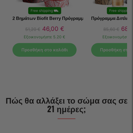
Free shipping
⛟
Free shipping
2 Βημάτων Biofit Berry Πρόγραμμα
Πρόγραμμα Διπλής
46,00
€
68,
51,20
€
85,60
€
Εξοικονομήστε
5.20 €
Εξοικονομήστε
Προσθήκη στο καλάθι
Προσθήκη στο 
Πώς θα αλλάξει το σώμα σας σε
21 ημέρες;