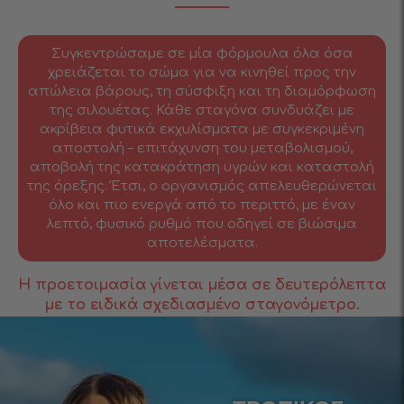
Συγκεντρώσαμε σε μία φόρμουλα όλα όσα
χρειάζεται το σώμα για να κινηθεί προς την
απώλεια βάρους, τη σύσφιξη και τη διαμόρφωση
της σιλουέτας. Κάθε σταγόνα συνδυάζει με
ακρίβεια φυτικά εκχυλίσματα με συγκεκριμένη
αποστολή – επιτάχυνση του μεταβολισμού,
αποβολή της κατακράτηση υγρών και καταστολή
της όρεξης. Έτσι, ο οργανισμός απελευθερώνεται
όλο και πιο ενεργά από το περιττό, με έναν
λεπτό, φυσικό ρυθμό που οδηγεί σε βιώσιμα
αποτελέσματα.
Η προετοιμασία γίνεται μέσα σε δευτερόλεπτα
με το ειδικά σχεδιασμένο σταγονόμετρο.