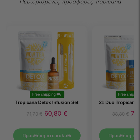
Περιορισμένες προσφορές Tropicana
Free shipping
⛟
Free shippin
Tropicana Detox Infusion Set
21 Duo Tropicana
60,80
€
75
71,70
€
88,80
€
Προσθήκη στο καλάθι
Προσθήκη στο