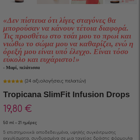
«Δεν πίστευα ότι λίγες σταγόνες θα
μπορούσαν να κάνουν τέτοια διαφορά.
Τις προσθέτω στο τσάι μου το πρωί και
νιώθω το σώμα μου να καθαρίζει, ενώ η
όρεξή μου είναι υπό έλεγχο. Είναι τόσο
εύκολο και ευχάριστο!»
- Μαρί, πελάτισσα
(
24
αξιολογήσεις πελατών)
Βαθμολογήθηκε
24
με
4.83
από
Tropicana SlimFit Infusion Drops
5 με βάση
βαθμολογίες
πελάτη
19,80
€
50 ml – 21 ημέρες
5 επιστημονικά αποδεδειγμένα, υψηλής συγκέντρωσης
εκχυλίσματα, συνδυασμένα σε μια ταχείας δράσης φόρμουλα