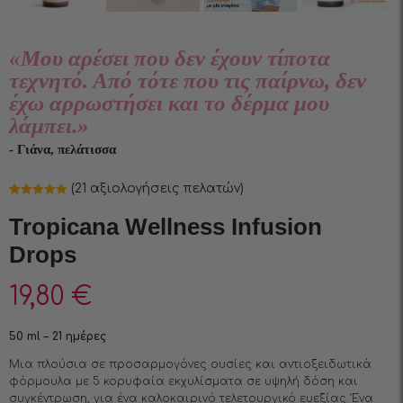
«Μου αρέσει που δεν έχουν τίποτα
τεχνητό. Από τότε που τις παίρνω, δεν
έχω αρρωστήσει και το δέρμα μου
λάμπει.»
- Γιάνα, πελάτισσα
(
21
αξιολογήσεις πελατών)
Βαθμολογήθηκε
21
με
4.95
από
Tropicana Wellness Infusiоn
5 με βάση
βαθμολογίες
Drops
πελάτη
19,80
€
50 ml – 21 ημέρες
Μια πλούσια σε προσαρμογόνες ουσίες και αντιοξειδωτικά
φόρμουλα με 5 κορυφαία εκχυλίσματα σε υψηλή δόση και
συγκέντρωση, για ένα καλοκαιρινό τελετουργικό ευεξίας. Ένα