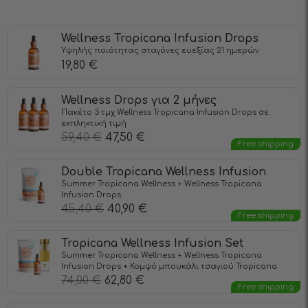
Wellness Tropicana Infusiоn Drops
Υψηλής ποιότητας σταγόνες ευεξίας 21 ημερών
19,80
€
Wellness Drops για 2 μήνες
Πακέτο 3 τμχ Wellness Tropicana Infusiоn Drops σε
εκπληκτική τιμή
59,40
€
47,50
€
Free shipping
Double Tropicana Wellness Infusion
Summer Tropicana Wellness + Wellness Tropicana
Infusiоn Drops
45,40
€
40,90
€
Free shipping
Tropicana Wellness Infusion Set
Summer Tropicana Wellness + Wellness Tropicana
Infusiоn Drops + Κομψό μπουκάλι τσαγιού Tropicana
74,00
€
62,80
€
Free shipping