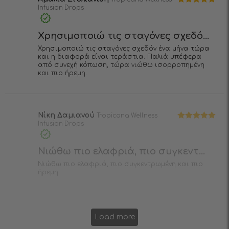
Infusiоn Drops
Βαθμολογήθηκε
με
5
από 5
Χρησιμοποιώ τις σταγόνες σχεδό...
Χρησιμοποιώ τις σταγόνες σχεδόν ένα μήνα τώρα
και η διαφορά είναι τεράστια. Παλιά υπέφερα
από συνεχή κόπωση, τώρα νιώθω ισορροπημένη
και πιο ήρεμη.
Νίκη Δαμιανού
Tropicana Wellness
Infusiоn Drops
Βαθμολογήθηκε
με
5
από 5
Νιώθω πιο ελαφριά, πιο συγκεντ...
Νιώθω πιο ελαφριά, πιο συγκεντρωμένη και πιο
ήρεμη.
Load more