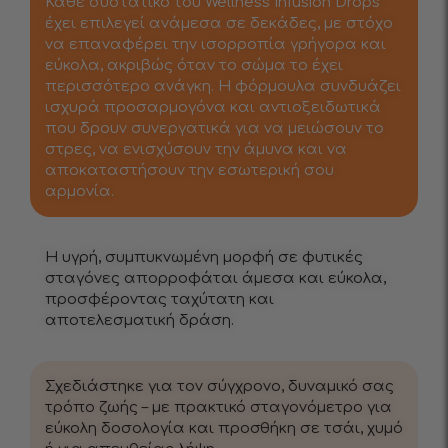
Κάθε συστατικό του Wellness Infusion Drops
έχει επιλεγεί ανάμεσα σε δεκάδες, με στόχο
να επαναφέρει την ισορροπία γρήγορα και
εύκολα, ακριβώς όταν το σώμα το έχει
περισσότερο ανάγκη. Η φόρμουλα συνδυάζει
ισχυρά προσαρμογόνα και αντιοξειδωτικά
που δρουν συνεργατικά για να μειώσουν το
στρες, να ενισχύσουν την άμυνα και να
αποκαταστήσουν την εσωτερική σου
αρμονία.
Η υγρή, συμπυκνωμένη μορφή σε φυτικές
σταγόνες απορροφάται άμεσα και εύκολα,
προσφέροντας ταχύτατη και
αποτελεσματική δράση.
Σχεδιάστηκε για τον σύγχρονο, δυναμικό σας
τρόπο ζωής – με πρακτικό σταγονόμετρο για
εύκολη δοσολογία και προσθήκη σε τσάι, χυμό