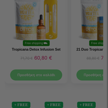
Free shipping
⛟
Free shippin
Tropicana Detox Infusion Set
21 Duo Tropicana
60,80
€
75
71,70
€
88,80
€
Προσθήκη στο καλάθι
Προσθήκη στο