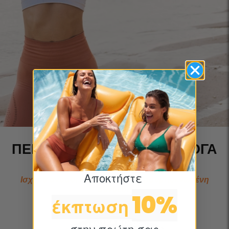
ΠΈΝΤΕ ΣΥΣΤΑΤΙΚΆ ΓΙΑ ΆΨΟΓΑ
ΑΠΟΤΕΛΈΣΜΑΤΑ.
Αποκτήστε ​
Ισχυρά ανοσοενισχυτικά σε υπερσυμπυκνωμένη
σύνθεση
10%
έκπτωση