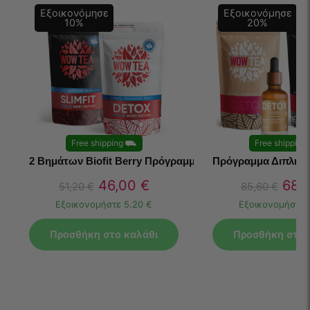
Εξοικονόμησε
Εξοικονόμησε
10
%
20
%
Free shipping
⛟
Free shipping
2 Βημάτων Biofit Berry Πρόγραμμα
Πρόγραμμα Διπλής
46,00
€
68,
51,20
€
85,60
€
Εξοικονομήστε
5.20 €
Εξοικονομήστε
Προσθήκη στο καλάθι
Προσθήκη στο 