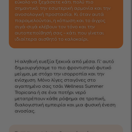
εύκολο να ξεχάσετε κάτι πολύ πιο
σημαντικό: την εσωτερική αρμονία και την
ανοσολογική προστασία. Κι όταν αυτά
παραμελούνται, η κόπωση και το άγχος
σιγά-σιγά κλέβουν τον τόνο και την
αυτοπεποίθησή σας – κάτι που γίνεται
ιδιαίτερα αισθητό το καλοκαίρι.
Η αληθινή ευεξία ξεκινά από μέσα. Γι’ αυτό
δημιουργήσαμε το πιο φροντιστικό φυτικό
μείγμα, με στόχο την ισορροπία και την
ενίσχυση. Μόνο λίγες σταγόνες στο
αγαπημένο σας τσάι Wellness Summer
Tropicana ή σε ένα ποτήρι νερό
μετατρέπουν κάθε ρόφημα σε τροπική,
διαλογιστική εμπειρία και μια φυσική ένεση
ανοσίας.