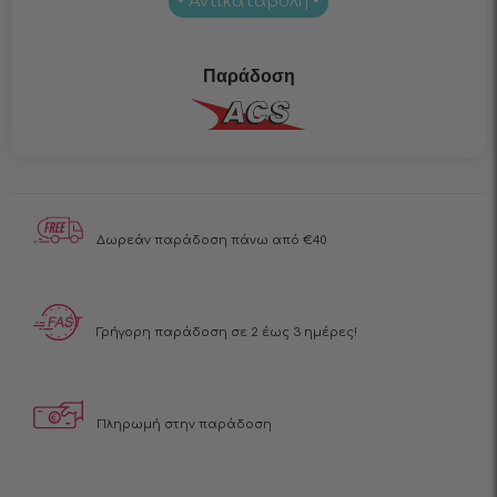
• Αντικαταβολή •
Παράδοση
Δωρεάν παράδοση
πάνω από €40
Γρήγορη παράδοση
σε 2 έως 3 ημέρες!
Πληρωμή στην
παράδοση