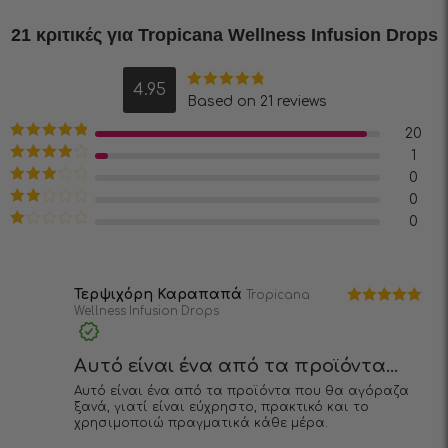
21 κριτικές για
Tropicana Wellness Infusiоn Drops
4.95
Βαθμολογήθηκε
Based on 21 reviews
με
4.95
από
5
20
Βαθμολογήθηκε
1
με
5
από 5
Βαθμολογήθηκε
0
με
4
από 5
Βαθμολογήθηκε
0
με
3
Βαθμολογήθηκε
0
από 5
με
2
Βαθμολογήθηκε
από
με
5
1
από
5
Τερψιχόρη Καραπαπά
Tropicana
Wellness Infusiоn Drops
Βαθμολογήθηκε
με
5
από 5
Αυτό είναι ένα από τα προϊόντα...
Αυτό είναι ένα από τα προϊόντα που θα αγόραζα
ξανά, γιατί είναι εύχρηστο, πρακτικό και το
χρησιμοποιώ πραγματικά κάθε μέρα.