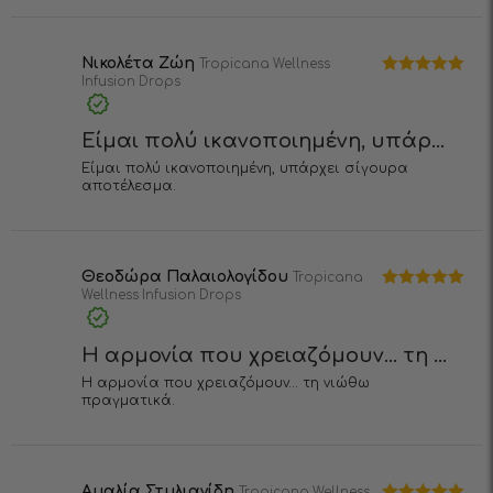
Νικολέτα Ζώη
Tropicana Wellness
Infusiоn Drops
Βαθμολογήθηκε
με
5
από 5
Είμαι πολύ ικανοποιημένη, υπάρ...
Είμαι πολύ ικανοποιημένη, υπάρχει σίγουρα
αποτέλεσμα.
Θεοδώρα Παλαιολογίδου
Tropicana
Wellness Infusiоn Drops
Βαθμολογήθηκε
με
5
από 5
Η αρμονία που χρειαζόμουν… τη ...
Η αρμονία που χρειαζόμουν… τη νιώθω
πραγματικά.
Αμαλία Στυλιανίδη
Tropicana Wellness