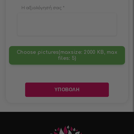
Η αξιολόγησή σας
*
Choose pictures(maxsize: 2000 KB, max
files: 5)