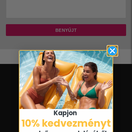
BENYÚJT
Kapjon ​
10% kedvezményt​