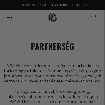
INGYENES SZÁLLÍTÁS 15 000 FT FELETT
0
Ft
0
PARTNERSÉG
A WOW TEA-nál kiskereskedőkkel, márkákkal és
tartalomgyártókkal működünk együtt, hogy olyan
jelentőségteljes partnerségeket építsünk, amelyek
ösztönzik a növekedést és eredményeket hoznak.
Ha saját csatornával, közönséggel vagy
vállalkozással rendelkezel, és látsz lehetőséget a
WOW TEA-vel való közös munkára, örömmel