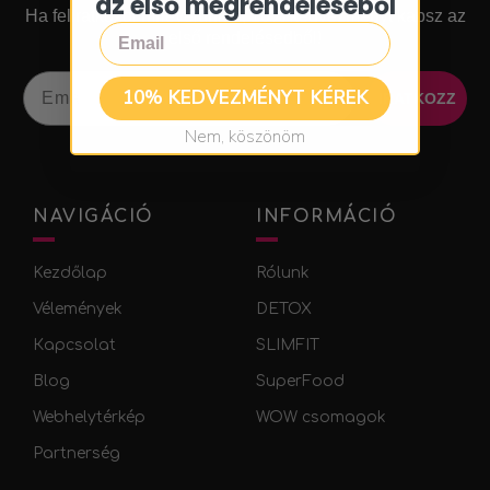
az első megrendeléséből
Ha feliratkozol hírlevelünkre, 10% kedvezményt kapsz az
Email
első rendelésedből!​
Email
10% KEDVEZMÉNYT KÉREK
IRATKOZZ
Nem, köszönöm
NAVIGÁCIÓ
INFORMÁCIÓ
Kezdőlap
Rólunk
Vélemények
DETOX
Кapcsolat
SLIMFIT
Blog
SuperFood
Webhelytérkép
WOW csomagok
Partnerség