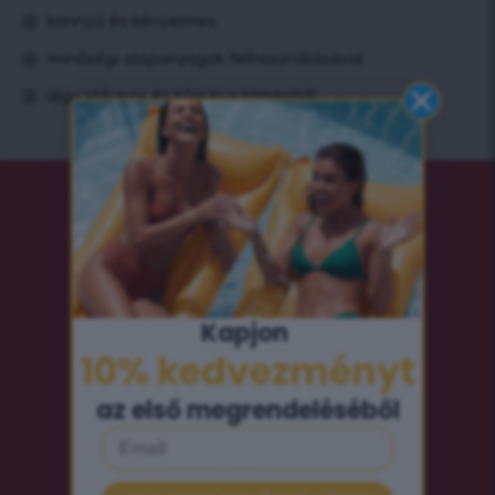
könnyű és kényelmes
minőségi alapanyagok felhasználásával
légy stílusos és tűnj ki a tömegből
Kapjon ​
10% kedvezményt​
az első megrendeléséből
Email