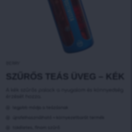
BERRY
SZŰRŐS TEÁS ÜVEG – KÉK
A kék szűrős palack a nyugalom és könnyedség
érzését hozza.
legjobb módja a teázásnak
újrafelhasználható = környezetbarát termék
tökéletes, finom szűrő