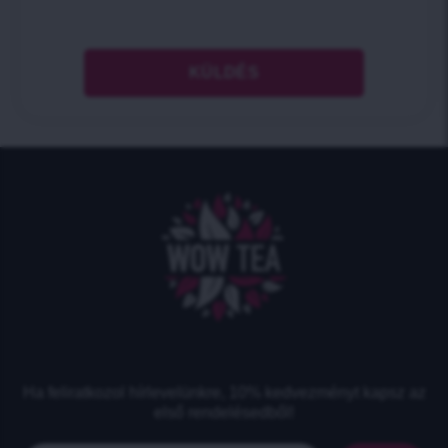
Ha feliratkozol hírlevelünkre, 10% kedvezményt kapsz az
első rendelésedből!​