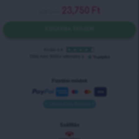
23,750
Ft
27,870
Ft
KOSÁRBA TESZEM
Fizetési módok
• Utánvétes fizetés •
Szállítás