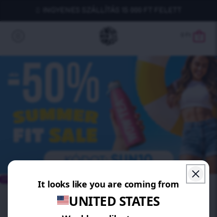
INGYENES SZÁLLÍTÁS 15 000 FT FELETT
0
Ft
0
SPÓROLJ 15%