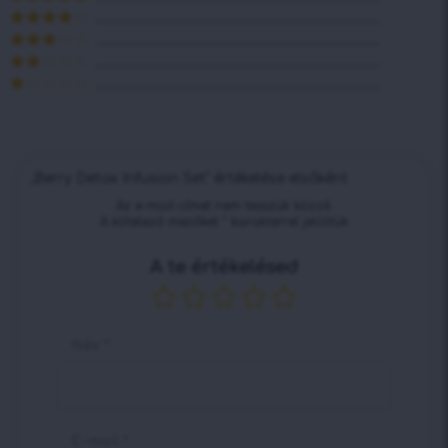
Értékelés:
5
/ 5
Értékelés:
4
/ 5
Értékelés:
3
/ 5
Értékelés:
2
/ 5
Értékelés:
1
/
5
„Berry Detox Infusion Set” értékelése elsőként
Az e-mail-címet nem tesszük közzé.
A kötelező mezőket
*
karakterrel jelöltük
A te értékelésed
Név
*
E-mail
*