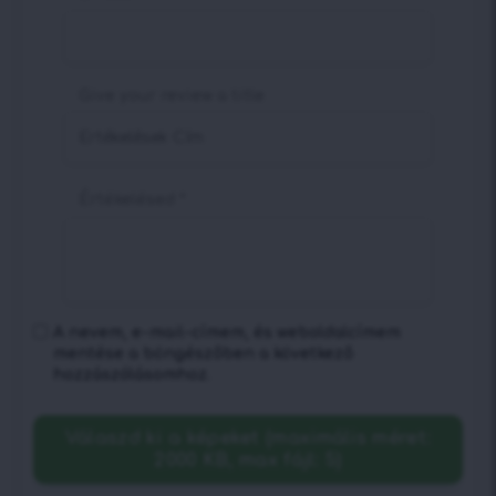
Give your review a title
Értékelésed
*
A nevem, e-mail-címem, és weboldalcímem
mentése a böngészőben a következő
hozzászólásomhoz.
Válaszd ki a képeket (maximális méret:
2000 KB, max fájl: 5)