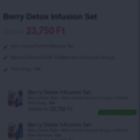
Berry Detox Infusion Set
23,750
Ft
27,870
Ft
Berry Detox/SlimFit/Wellness Tea
Berry Detox/SlimFit/Wellness Infusion Drops
Teás Üveg – Kék
Berry Detox Infusion Set
Berry Detox Teák + Berry Detox Infusion Drops + Szűrős
Teás Üveg – Kék
27,870
Ft
23,750
Ft
Ingyenes szállítás
Berry Detox Infusion Set
Berry Detox Teák + Berry Detox Infusion Drops + Szűrős
Teás Termosz – Kék