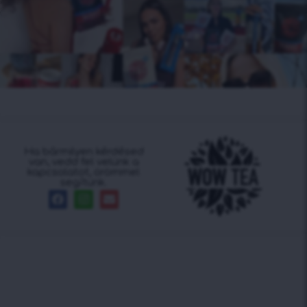
Ha bármilyen kérdésed
van, vedd fel velünk a
kapcsolatot, örömmel
segítünk.