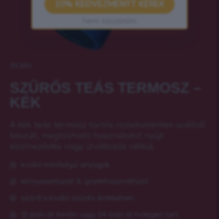
10% KEDVEZMÉNYT KÉREK
Nem, köszönöm
BERRY
SZŰRŐS TEÁS TERMOSZ –
KÉK
A kék teás termosz tartós rozsdamentes acélból
készült, megbízható használatot nyújt
elszíneződés vagy ízváltozás nélkül.
kiváló minőségű anyagok
környezetbarát & újrafelhasználható
szűrő a kiváló szűrés érdekében
12 órán át forrón vagy 24 órán át hidegen tart