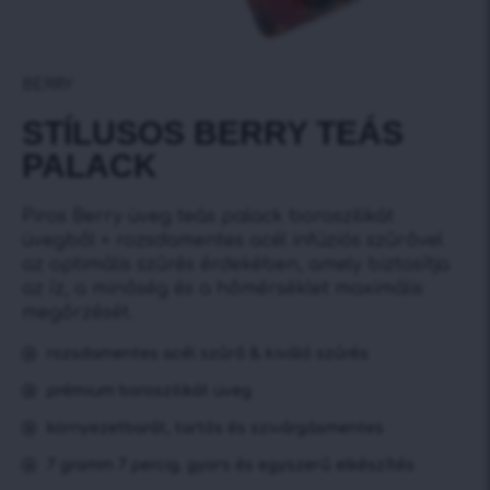
BERRY
STÍLUSOS BERRY TEÁS
PALACK
Piros Berry üveg teás palack boroszilikát
üvegből + rozsdamentes acél infúziós szűrővel
az optimális szűrés érdekében, amely biztosítja
az íz, a minőség és a hőmérséklet maximális
megőrzését.
rozsdamentes acél szűrő & kiváló szűrés
prémium boroszilikát üveg
környezetbarát, tartós és szivárgásmentes
7 gramm 7 percig. gyors és egyszerű elkészítés