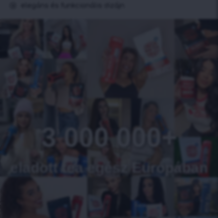
elegáns és funkcionális dizájn
3 000 000+
eladott tea egész Európában