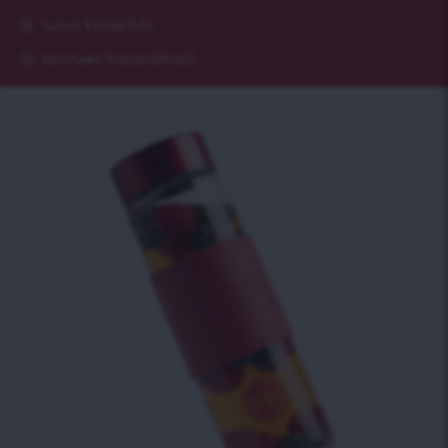
luxus kialakítás
könnyen használható