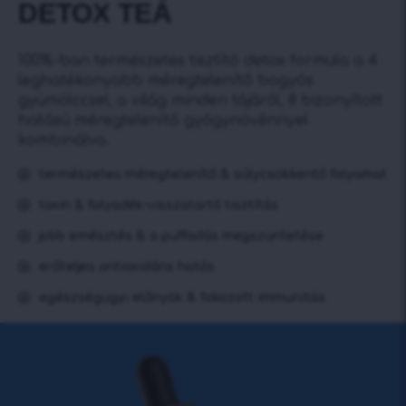
DETOX TEÁ
100%-ban természetes tisztító detox formula a 4
leghatékonyabb méregtelenítő bogyós
gyümölccsel, a világ minden tájáról, 8 bizonyított
hatású méregtelenítő gyógynövénnyel
kombinálva.
természetes méregtelenítő & súlycsökkentő folyamat
toxin & folyadék-visszatartó tisztítás
jobb emésztés & a puffadás megszüntetése
erőteljes antioxidáns hatás
egészségügyi előnyök & fokozott immunitás