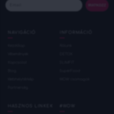
Email
IRATKOZZ
NAVIGÁCIÓ
INFORMÁCIÓ
Kezdőlap
Rólunk
Vélemények
DETOX
Кapcsolat
SLIMFIT
Blog
SuperFood
Webhelytérkép
WOW csomagok
Partnerség
HASZNOS LINKEK
#WOW