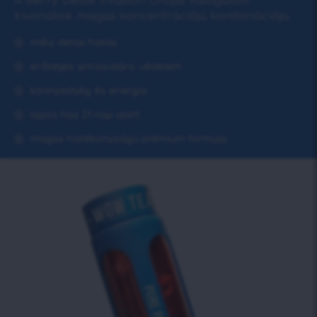
A Berry Detox Infusion Drops válogatott
kivonatok magas koncentrációjú kombinációja.
mély detox hatás
erőteljes antioxidáns védelem
könnyedség és energia
lapos has 21 nap alatt
magas hatékonyságú prémium formula