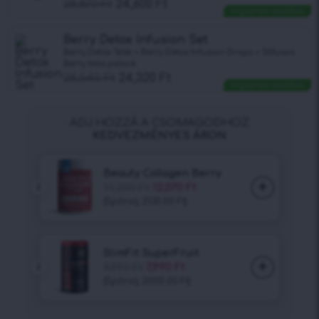
28,870
Ft
24,600
Ft
Ingyenes szállítás
Berry Detox Infusion Set
Berry Detox Teák + Berry Detox Infusion Drops + Stílusos
Berry teás palack
28,540
Ft
24,320
Ft
Ingyenes szállítás