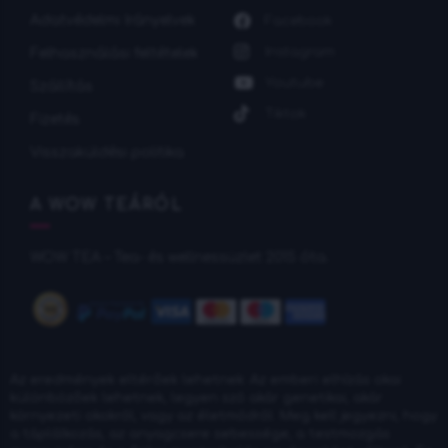
Adatvédelmi Irányelvek
Facebook
Instagram
Felhasználási feltételek
Youtube
Szállítás
Tiktok
Fizetés
Visszaküldési politika
A WOW TEÁRÓL
WOW TEA – Tea- és wellnessüzlet 2015 óta.
Az eredmények eltérőek lehetnek: Az emberi elhízás okai
különbözőek lehetnek, legyen szó akár genetikai, akár
környezeti okokról, vagy az életmódról. Meg kell jegyezni, hogy
a táplálkozás, az anyagcsere sebessége, a testmozgás