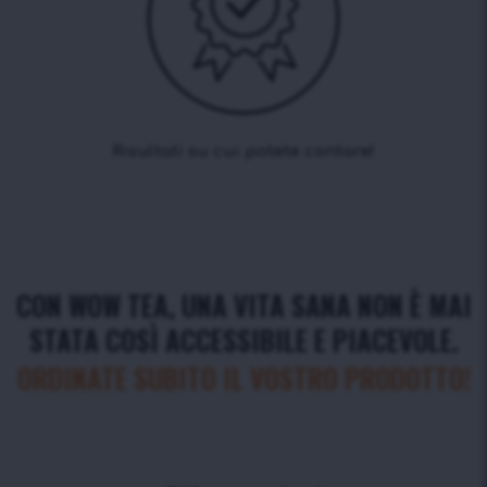
Risultati su cui potete contare!
CON WOW TEA, UNA VITA SANA NON È MAI
STATA COSÌ ACCESSIBILE E PIACEVOLE.
ORDINATE SUBITO IL VOSTRO PRODOTTO!