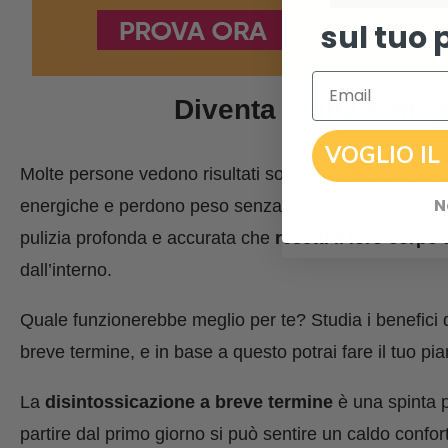
sul tuo 
Email
Diventa pulita e mag
VOGLIO IL
Molte persone vedono risultati sorprendenti dopo solo 
N
energiche e perdono peso senza sforzo. Per altre pers
pulizia profonda e accurata che
resetti il loro corpo 
dall’interno.
Quale funzionerebbe meglio per te? Studia i benefici d
breve termine, e in base a questo potrai fare il tuo pi
La
disintossicazione a breve termine
è una spinta 
partire dal primo giorno si può sentire un caldo confo