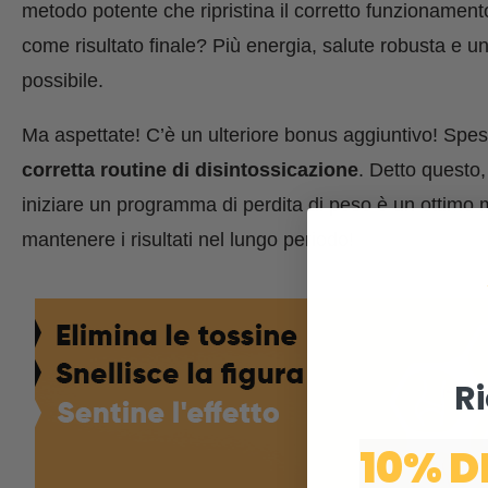
metodo potente che ripristina il corretto funzionamento
come risultato finale? Più energia, salute robusta e u
possibile.
Ma aspettate! C’è un ulteriore bonus aggiuntivo! Spe
corretta routine di disintossicazione
. Detto questo,
iniziare un programma di perdita di peso è un ottimo m
mantenere i risultati nel lungo periodo!
Ri
10% D