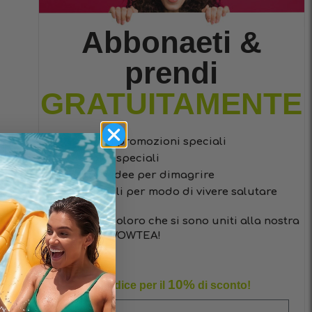
Abbonaeti &
prendi
GRATUITAMENTE
codici promozioni speciali
sconti speciali
facili idee per dimagrire
consigli per modo di vivere salutare
Solo per coloro che si sono uniti alla nostra
famiglia WOWTEA!
10%
Sfrutta il codice per il
di sconto!