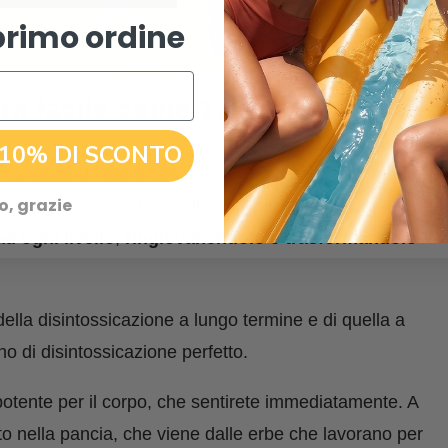
primo ordine
ra facile come 1, 2, 3!
 10% DI SCONTO
21 giorni di disintossicazione. Si sentono più leggere,
o, grazie
one, tuttavia, ce ne vogliono di più. Se vogliono una
ad ogni livello
,
ringiovanendolo e trasformandolo
ella disintossicazione a lungo termine e di quella a
ano di disintossicazione perfetto.
potente per il corpo, che sentirete immediatamente. A
rto nella pancia, che viene dalle erbe che lavorano per