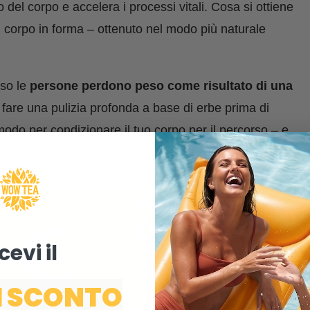
 del corpo e accelera i processi vitali. Cosa si ottiene
n corpo in forma – ottenuto nel modo più naturale
sso le
persone perdono peso come risultato di una
 fare una pulizia profonda a base di erbe prima di
odo per condizionare il tuo corpo per il percorso – e
cevi il ​
I SCONTO