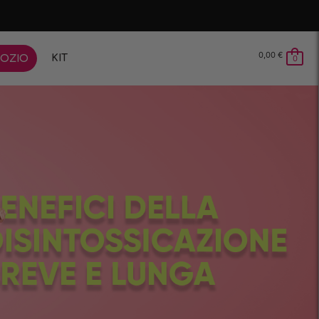
0,00
€
KIT
OZIO
0